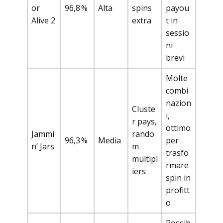
or
96,8 %
Alta
spins
payou
Alive 2
extra
t in
sessio
ni
brevi
Molte
combi
nazion
Cluste
i,
r pays,
ottimo
Jammi
rando
96,3 %
Media
per
n’ Jars
m
trasfo
multipl
rmare
iers
spin in
profitt
o