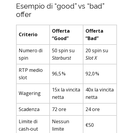
Esempio di “good” vs “bad”
offer
Offerta
Offerta
Criterio
“Good”
“Bad”
Numero di
50 spin su
20 spin su
spin
Starburst
Slot X
RTP medio
96,5 %
92,0 %
slot
15x la vincita
40x la vincita
Wagering
netta
netta
Scadenza
72 ore
24 ore
Limite di
Nessun
€50
cash‑out
limite