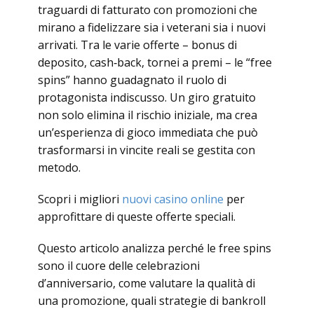
traguardi di fatturato con promozioni che
mirano a fidelizzare sia i veterani sia i nuovi
arrivati. Tra le varie offerte – bonus di
deposito, cash‑back, tornei a premi – le “free
spins” hanno guadagnato il ruolo di
protagonista indiscusso. Un giro gratuito
non solo elimina il rischio iniziale, ma crea
un’esperienza di gioco immediata che può
trasformarsi in vincite reali se gestita con
metodo.
Scopri i migliori
nuovi casino online
per
approfittare di queste offerte speciali.
Questo articolo analizza perché le free spins
sono il cuore delle celebrazioni
d’anniversario, come valutare la qualità di
una promozione, quali strategie di bankroll