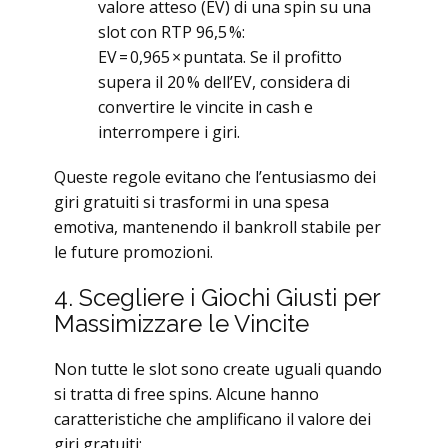
valore atteso (EV) di una spin su una
slot con RTP 96,5 %:
EV = 0,965 × puntata. Se il profitto
supera il 20 % dell’EV, considera di
convertire le vincite in cash e
interrompere i giri.
Queste regole evitano che l’entusiasmo dei
giri gratuiti si trasformi in una spesa
emotiva, mantenendo il bankroll stabile per
le future promozioni.
4. Scegliere i Giochi Giusti per
Massimizzare le Vincite
Non tutte le slot sono create uguali quando
si tratta di free spins. Alcune hanno
caratteristiche che amplificano il valore dei
giri gratuiti: