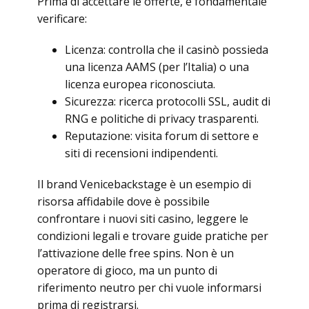
Prima di accettare le offerte, è fondamentale
verificare:
Licenza: controlla che il casinò possieda
una licenza AAMS (per l’Italia) o una
licenza europea riconosciuta.
Sicurezza: ricerca protocolli SSL, audit di
RNG e politiche di privacy trasparenti.
Reputazione: visita forum di settore e
siti di recensioni indipendenti.
Il brand Venicebackstage è un esempio di
risorsa affidabile dove è possibile
confrontare i nuovi siti casino, leggere le
condizioni legali e trovare guide pratiche per
l’attivazione delle free spins. Non è un
operatore di gioco, ma un punto di
riferimento neutro per chi vuole informarsi
prima di registrarsi.