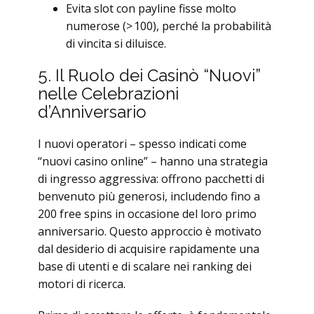
Evita slot con payline fisse molto
numerose (> 100), perché la probabilità
di vincita si diluisce.
5. Il Ruolo dei Casinò “Nuovi”
nelle Celebrazioni
d’Anniversario
I nuovi operatori – spesso indicati come
“nuovi casino online” – hanno una strategia
di ingresso aggressiva: offrono pacchetti di
benvenuto più generosi, includendo fino a
200 free spins in occasione del loro primo
anniversario. Questo approccio è motivato
dal desiderio di acquisire rapidamente una
base di utenti e di scalare nei ranking dei
motori di ricerca.