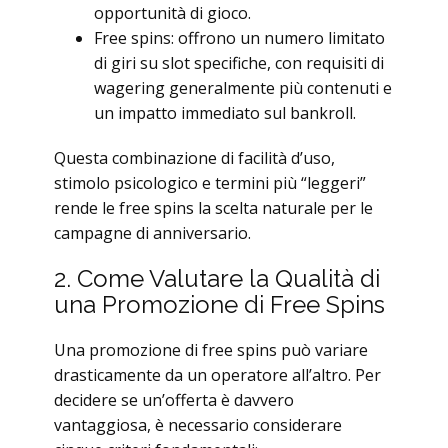
opportunità di gioco.
Free spins: offrono un numero limitato
di giri su slot specifiche, con requisiti di
wagering generalmente più contenuti e
un impatto immediato sul bankroll.
Questa combinazione di facilità d’uso,
stimolo psicologico e termini più “leggeri”
rende le free spins la scelta naturale per le
campagne di anniversario.
2. Come Valutare la Qualità di
una Promozione di Free Spins
Una promozione di free spins può variare
drasticamente da un operatore all’altro. Per
decidere se un’offerta è davvero
vantaggiosa, è necessario considerare