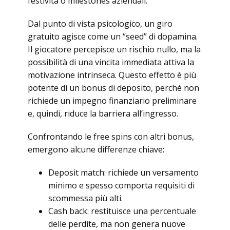
festività o milestones aziendali.
Dal punto di vista psicologico, un giro
gratuito agisce come un “seed” di dopamina.
Il giocatore percepisce un rischio nullo, ma la
possibilità di una vincita immediata attiva la
motivazione intrinseca. Questo effetto è più
potente di un bonus di deposito, perché non
richiede un impegno finanziario preliminare
e, quindi, riduce la barriera all’ingresso.
Confrontando le free spins con altri bonus,
emergono alcune differenze chiave:
Deposit match: richiede un versamento
minimo e spesso comporta requisiti di
scommessa più alti.
Cash back: restituisce una percentuale
delle perdite, ma non genera nuove