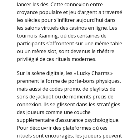
lancer les dés. Cette connexion entre
croyance populaire et jeu d’argent a traversé
les siècles pour s’infiltrer aujourd’hui dans
les salons virtuels des casinos en ligne. Les
tournois iGaming, où des centaines de
participants s’affrontent sur une même table
ou un même slot, sont devenus le théâtre
privilégié de ces rituels modernes.
Sur la scène digitale, les « Lucky Charms »
prennent la forme de porte‑bons physiques,
mais aussi de codes promo, de playlists de
sons de jackpot ou de moments précis de
connexion. Ils se glissent dans les stratégies
des joueurs comme une couche
supplémentaire d’assurance psychologique.
Pour découvrir des plateformes où ces
rituels sont encouragés, les joueurs peuvent