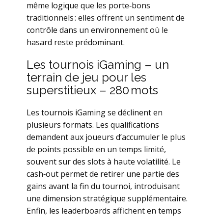
même logique que les porte‑bons
traditionnels : elles offrent un sentiment de
contrôle dans un environnement où le
hasard reste prédominant.
Les tournois iGaming – un
terrain de jeu pour les
superstitieux – 280 mots
Les tournois iGaming se déclinent en
plusieurs formats. Les qualifications
demandent aux joueurs d’accumuler le plus
de points possible en un temps limité,
souvent sur des slots à haute volatilité. Le
cash‑out permet de retirer une partie des
gains avant la fin du tournoi, introduisant
une dimension stratégique supplémentaire.
Enfin, les leaderboards affichent en temps