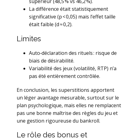
supérieur (48,5 % vs 46,2 %).
La différence était statistiquement
significative (p < 0,05) mais l’effet taille
était faible (d ≈ 0,2).
Limites
Auto‑déclaration des rituels : risque de
biais de désirabilité.
Variabilité des jeux (volatilité, RTP) n’a
pas été entièrement contrôlée.
En conclusion, les superstitions apportent
un léger avantage mesurable, surtout sur le
plan psychologique, mais elles ne remplacent
pas une bonne maîtrise des règles du jeu et
une gestion rigoureuse du bankroll.
Le rôle des bonus et