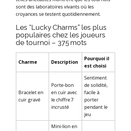
sont des laboratoires vivants où les
croyances se testent quotidiennement.
Les “Lucky Charms” les plus
populaires chez les joueurs
de tournoi – 375 mots
Pourquoi il
Charme
Description
est choisi
Sentiment
Porte‑bon
de solidité,
Bracelet en
en cuir avec
facile à
cuir gravé
le chiffre 7
porter
incrusté
pendant le
jeu
Mini‑lion en