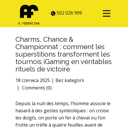
502 026 999
Charms, Chance &
Championnat : comment les
superstitions transforment les
tournois iGaming en véritables
rituels de victoire
18 czerwca 2025
Bez kategorii
Comments (0)
Depuis la nuit des temps, l’homme associe le
hasard à des gestes symboliques : on croise
les doigts, on porte un fer à cheval ou l’on
frotte un trèfle à quatre feuilles avant de