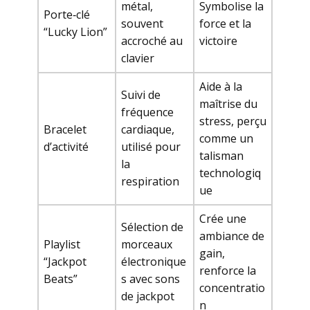
métal,
Symbolise la
Porte‑clé
souvent
force et la
“Lucky Lion”
accroché au
victoire
clavier
Aide à la
Suivi de
maîtrise du
fréquence
stress, perçu
Bracelet
cardiaque,
comme un
d’activité
utilisé pour
talisman
la
technologiq
respiration
ue
Crée une
Sélection de
ambiance de
Playlist
morceaux
gain,
“Jackpot
électronique
renforce la
Beats”
s avec sons
concentratio
de jackpot
n