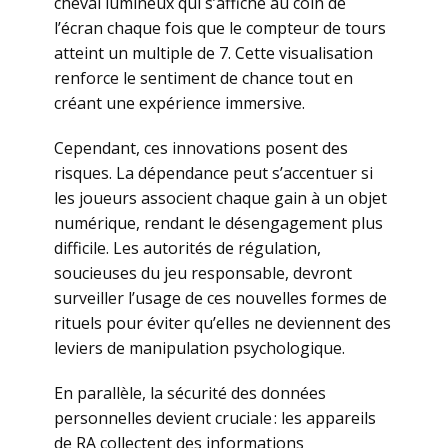
cheval lumineux qui s’affiche au coin de
l’écran chaque fois que le compteur de tours
atteint un multiple de 7. Cette visualisation
renforce le sentiment de chance tout en
créant une expérience immersive.
Cependant, ces innovations posent des
risques. La dépendance peut s’accentuer si
les joueurs associent chaque gain à un objet
numérique, rendant le désengagement plus
difficile. Les autorités de régulation,
soucieuses du jeu responsable, devront
surveiller l’usage de ces nouvelles formes de
rituels pour éviter qu’elles ne deviennent des
leviers de manipulation psychologique.
En parallèle, la sécurité des données
personnelles devient cruciale : les appareils
de RA collectent des informations