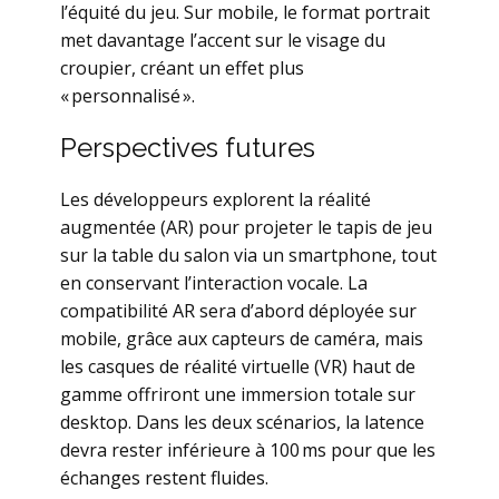
l’équité du jeu. Sur mobile, le format portrait
met davantage l’accent sur le visage du
croupier, créant un effet plus
« personnalisé ».
Perspectives futures
Les développeurs explorent la réalité
augmentée (AR) pour projeter le tapis de jeu
sur la table du salon via un smartphone, tout
en conservant l’interaction vocale. La
compatibilité AR sera d’abord déployée sur
mobile, grâce aux capteurs de caméra, mais
les casques de réalité virtuelle (VR) haut de
gamme offriront une immersion totale sur
desktop. Dans les deux scénarios, la latence
devra rester inférieure à 100 ms pour que les
échanges restent fluides.