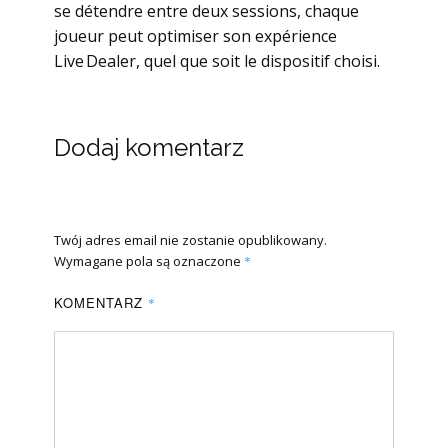
se détendre entre deux sessions, chaque
joueur peut optimiser son expérience
Live Dealer, quel que soit le dispositif choisi.
Dodaj komentarz
Twój adres email nie zostanie opublikowany.
Wymagane pola są oznaczone
*
KOMENTARZ
*