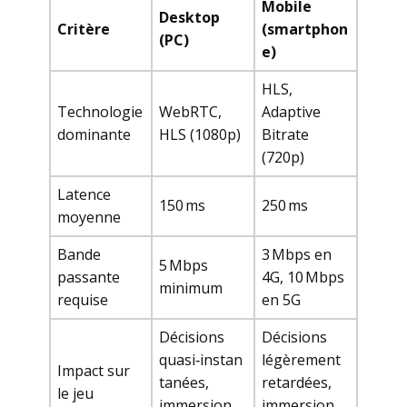
Mobile
Desktop
Critère
(smartphon
(PC)
e)
HLS,
Technologie
WebRTC,
Adaptive
dominante
HLS (1080p)
Bitrate
(720p)
Latence
150 ms
250 ms
moyenne
Bande
3 Mbps en
5 Mbps
passante
4G, 10 Mbps
minimum
requise
en 5G
Décisions
Décisions
quasi‑instan
légèrement
Impact sur
tanées,
retardées,
le jeu
immersion
immersion