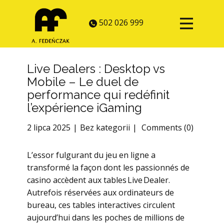
502 026 999
Live Dealers : Desktop vs
Mobile – Le duel de
performance qui redéfinit
l’expérience iGaming
2 lipca 2025
Bez kategorii
Comments (0)
L’essor fulgurant du jeu en ligne a
transformé la façon dont les passionnés de
casino accèdent aux tables Live Dealer.
Autrefois réservées aux ordinateurs de
bureau, ces tables interactives circulent
aujourd’hui dans les poches de millions de