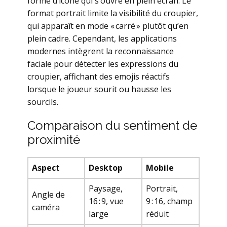
forme d’icône qui s’ouvre en plein écran. Le
format portrait limite la visibilité du croupier,
qui apparaît en mode « carré » plutôt qu’en
plein cadre. Cependant, les applications
modernes intègrent la reconnaissance
faciale pour détecter les expressions du
croupier, affichant des emojis réactifs
lorsque le joueur sourit ou hausse les
sourcils.
Comparaison du sentiment de
proximité
Aspect
Desktop
Mobile
Paysage,
Portrait,
Angle de
16 : 9, vue
9 : 16, champ
caméra
large
réduit