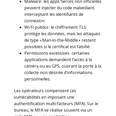
Malware : les apps tierces non officielles
peuvent injecter du code malveillant,
interceptant les identifiants de
connexion.
Wi‑Fi publics : le chiffrement TLS
protège les données, mais les attaques
de type « Man‑in‑the‑Middle » restent
possibles si le certificat est falsifié.
Permissions excessives : certaines
applications demandent l’accès à la
caméra ou au GPS, ouvrant la porte à la
collecte non désirée d’informations
personnelles.
Les opérateurs compensent ces
vulnérabilités en imposant une
authentification multi‑facteurs (MFA). Sur le
bureau, le MFA se réalise souvent via un