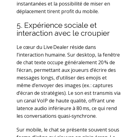
instantanées et la possibilité de miser en
déplacement tirent profit du mobile.
5. Expérience sociale et
interaction avec le croupier
Le cœur du Live Dealer réside dans
l’interaction humaine. Sur desktop, la fenêtre
de chat texte occupe généralement 20 % de
l’écran, permettant aux joueurs d’écrire des
messages longs, d’utiliser des emojis et
même d’envoyer des images (ex. : captures
d’écran de stratégies). Le son est transmis via
un canal VoIP de haute qualité, offrant une
latence audio inférieure à 80 ms, ce qui rend
les conversations quasi‑synchrone.
Sur mobile, le chat se présente souvent sous