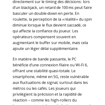
directement sur le timing des décisions : lors
d’un blackjack, un retard de 100 ms peut faire
basculer un double‑down en perte. En
roulette, la perception de la « réalité » du spin
diminue lorsque le flux devient saccadé, ce
qui affecte la confiance du joueur. Les
opérateurs compensent souvent en
augmentant le buffer sur mobile, mais cela
ajoute un léger délai supplémentaire.
En matière de bande passante, le PC
bénéficie d’une connexion filaire ou Wi‑Fi 6,
offrant une stabilité quasi‑totale. Le
smartphone, même en 5G, reste vulnérable
aux fluctuations de signal, surtout dans les
métros ou les cafés. Les joueurs qui
privilégient la précision et la rapidité de
réaction – comme les high‑rollers du