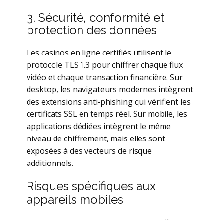
3. Sécurité, conformité et
protection des données
Les casinos en ligne certifiés utilisent le
protocole TLS 1.3 pour chiffrer chaque flux
vidéo et chaque transaction financière. Sur
desktop, les navigateurs modernes intègrent
des extensions anti‑phishing qui vérifient les
certificats SSL en temps réel. Sur mobile, les
applications dédiées intègrent le même
niveau de chiffrement, mais elles sont
exposées à des vecteurs de risque
additionnels.
Risques spécifiques aux
appareils mobiles