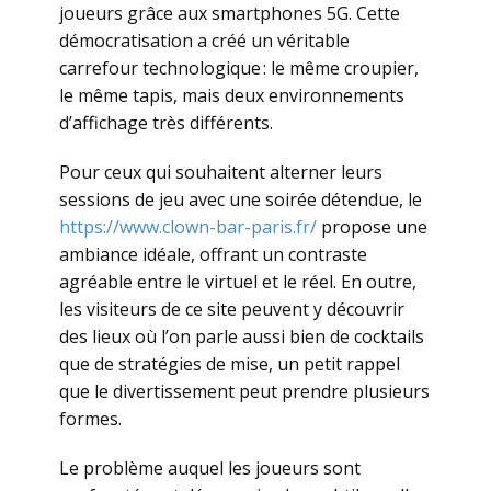
joueurs grâce aux smartphones 5G. Cette
démocratisation a créé un véritable
carrefour technologique : le même croupier,
le même tapis, mais deux environnements
d’affichage très différents.
Pour ceux qui souhaitent alterner leurs
sessions de jeu avec une soirée détendue, le
https://www.clown-bar-paris.fr/
propose une
ambiance idéale, offrant un contraste
agréable entre le virtuel et le réel. En outre,
les visiteurs de ce site peuvent y découvrir
des lieux où l’on parle aussi bien de cocktails
que de stratégies de mise, un petit rappel
que le divertissement peut prendre plusieurs
formes.
Le problème auquel les joueurs sont