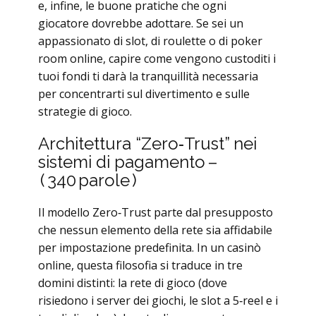
e, infine, le buone pratiche che ogni
giocatore dovrebbe adottare. Se sei un
appassionato di slot, di roulette o di poker
room online, capire come vengono custoditi i
tuoi fondi ti darà la tranquillità necessaria
per concentrarti sul divertimento e sulle
strategie di gioco.
Architettura “Zero‑Trust” nei
sistemi di pagamento –
( 340 parole )
Il modello Zero‑Trust parte dal presupposto
che nessun elemento della rete sia affidabile
per impostazione predefinita. In un casinò
online, questa filosofia si traduce in tre
domini distinti: la rete di gioco (dove
risiedono i server dei giochi, le slot a 5‑reel e i