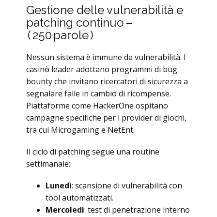
Gestione delle vulnerabilità e
patching continuo –
( 250 parole )
Nessun sistema è immune da vulnerabilità. I
casinò leader adottano programmi di bug
bounty che invitano ricercatori di sicurezza a
segnalare falle in cambio di ricompense.
Piattaforme come HackerOne ospitano
campagne specifiche per i provider di giochi,
tra cui Microgaming e NetEnt.
Il ciclo di patching segue una routine
settimanale:
Lunedì
: scansione di vulnerabilità con
tool automatizzati.
Mercoledì
: test di penetrazione interno