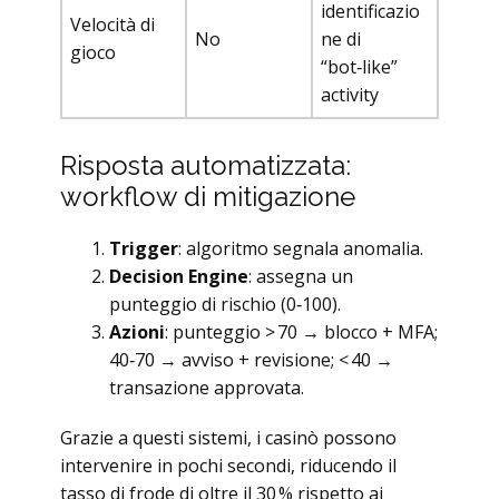
identificazio
Velocità di
No
ne di
gioco
“bot‑like”
activity
Risposta automatizzata:
workflow di mitigazione
Trigger
: algoritmo segnala anomalia.
Decision Engine
: assegna un
punteggio di rischio (0‑100).
Azioni
: punteggio > 70 → blocco + MFA;
40‑70 → avviso + revisione; < 40 →
transazione approvata.
Grazie a questi sistemi, i casinò possono
intervenire in pochi secondi, riducendo il
tasso di frode di oltre il 30 % rispetto ai