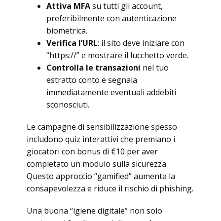
Attiva MFA
su tutti gli account,
preferibilmente con autenticazione
biometrica.
Verifica l’URL
: il sito deve iniziare con
“https://” e mostrare il lucchetto verde.
Controlla le transazioni
nel tuo
estratto conto e segnala
immediatamente eventuali addebiti
sconosciuti.
Le campagne di sensibilizzazione spesso
includono quiz interattivi che premiano i
giocatori con bonus di €10 per aver
completato un modulo sulla sicurezza.
Questo approccio “gamified” aumenta la
consapevolezza e riduce il rischio di phishing.
Una buona “igiene digitale” non solo