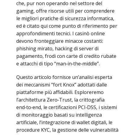
che, pur non operando nel settore del
gaming, offre risorse utili per comprendere
le migliori pratiche di sicurezza informatica,
ed è citato qui come punto di riferimento per
approfondimenti tecnici. I casinò online
devono fronteggiare minacce costanti:
phishing mirato, hacking di server di
pagamento, frodi con carte di credito rubate
e attacchi di tipo “man‑in‑the‑middle”.
Questo articolo fornisce un’analisi esperta
dei meccanismi “fort Knox” adottati dalle
piattaforme più affidabili. Esploreremo
l’architettura Zero‑Trust, la crittografia
end‑to‑end, le certificazioni PCI‑DSS, i sistemi
di monitoraggio basati su intelligenza
artificiale, l’integrazione di wallet digitali, le
procedure KYC, la gestione delle vulnerabilità