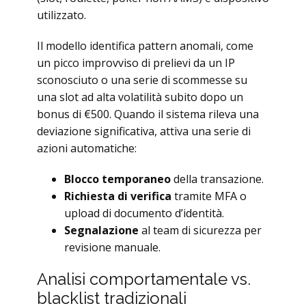
utilizzato.
Il modello identifica pattern anomali, come
un picco improvviso di prelievi da un IP
sconosciuto o una serie di scommesse su
una slot ad alta volatilità subito dopo un
bonus di €500. Quando il sistema rileva una
deviazione significativa, attiva una serie di
azioni automatiche:
Blocco temporaneo
della transazione.
Richiesta di verifica
tramite MFA o
upload di documento d’identità.
Segnalazione
al team di sicurezza per
revisione manuale.
Analisi comportamentale vs.
blacklist tradizionali