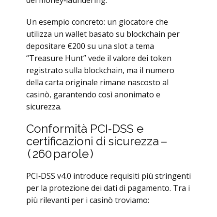
del money‑laundering.
Un esempio concreto: un giocatore che
utilizza un wallet basato su blockchain per
depositare €200 su una slot a tema
“Treasure Hunt” vede il valore dei token
registrato sulla blockchain, ma il numero
della carta originale rimane nascosto al
casinò, garantendo così anonimato e
sicurezza.
Conformità PCI‑DSS e
certificazioni di sicurezza –
( 260 parole )
PCI‑DSS v4.0 introduce requisiti più stringenti
per la protezione dei dati di pagamento. Tra i
più rilevanti per i casinò troviamo: