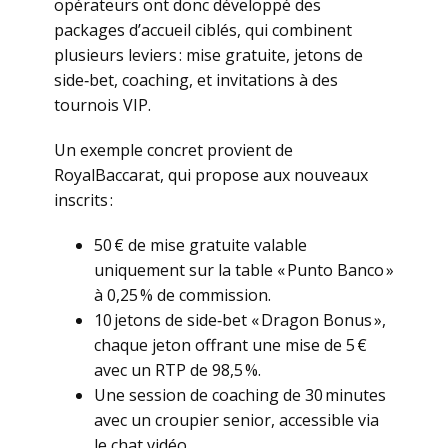
opérateurs ont donc développé des
packages d’accueil ciblés, qui combinent
plusieurs leviers : mise gratuite, jetons de
side‑bet, coaching, et invitations à des
tournois VIP.
Un exemple concret provient de
RoyalBaccarat, qui propose aux nouveaux
inscrits :
50 € de mise gratuite valable
uniquement sur la table « Punto Banco »
à 0,25 % de commission.
10 jetons de side‑bet « Dragon Bonus »,
chaque jeton offrant une mise de 5 €
avec un RTP de 98,5 %.
Une session de coaching de 30 minutes
avec un croupier senior, accessible via
le chat vidéo.