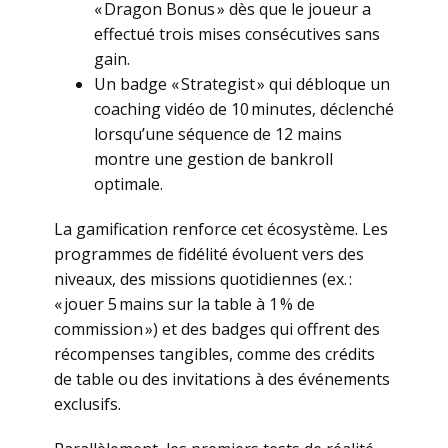
« Dragon Bonus » dès que le joueur a
effectué trois mises consécutives sans
gain.
Un badge « Strategist » qui débloque un
coaching vidéo de 10 minutes, déclenché
lorsqu’une séquence de 12 mains
montre une gestion de bankroll
optimale.
La gamification renforce cet écosystème. Les
programmes de fidélité évoluent vers des
niveaux, des missions quotidiennes (ex. :
« jouer 5 mains sur la table à 1 % de
commission ») et des badges qui offrent des
récompenses tangibles, comme des crédits
de table ou des invitations à des événements
exclusifs.