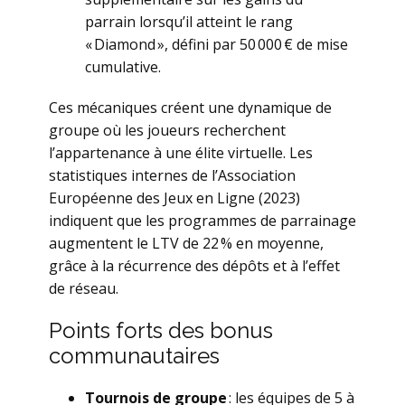
parrain lorsqu’il atteint le rang
« Diamond », défini par 50 000 € de mise
cumulative.
Ces mécaniques créent une dynamique de
groupe où les joueurs recherchent
l’appartenance à une élite virtuelle. Les
statistiques internes de l’Association
Européenne des Jeux en Ligne (2023)
indiquent que les programmes de parrainage
augmentent le LTV de 22 % en moyenne,
grâce à la récurrence des dépôts et à l’effet
de réseau.
Points forts des bonus
communautaires
Tournois de groupe
: les équipes de 5 à