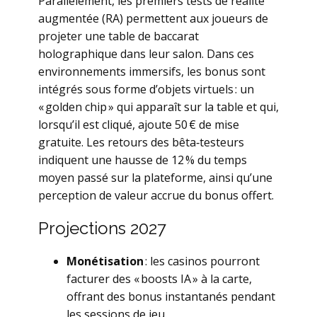
Parallèlement, les premiers tests de réalité
augmentée (RA) permettent aux joueurs de
projeter une table de baccarat
holographique dans leur salon. Dans ces
environnements immersifs, les bonus sont
intégrés sous forme d’objets virtuels : un
« golden chip » qui apparaît sur la table et qui,
lorsqu’il est cliqué, ajoute 50 € de mise
gratuite. Les retours des bêta‑testeurs
indiquent une hausse de 12 % du temps
moyen passé sur la plateforme, ainsi qu’une
perception de valeur accrue du bonus offert.
Projections 2027
Monétisation
: les casinos pourront
facturer des « boosts IA » à la carte,
offrant des bonus instantanés pendant
les sessions de jeu.