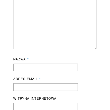
NAZWA
*
ADRES EMAIL
*
WITRYNA INTERNETOWA