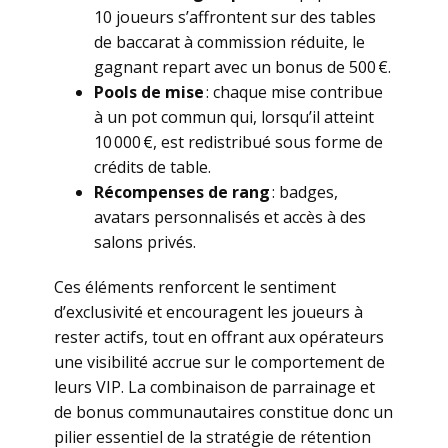
10 joueurs s’affrontent sur des tables
de baccarat à commission réduite, le
gagnant repart avec un bonus de 500 €.
Pools de mise
: chaque mise contribue
à un pot commun qui, lorsqu’il atteint
10 000 €, est redistribué sous forme de
crédits de table.
Récompenses de rang
: badges,
avatars personnalisés et accès à des
salons privés.
Ces éléments renforcent le sentiment
d’exclusivité et encouragent les joueurs à
rester actifs, tout en offrant aux opérateurs
une visibilité accrue sur le comportement de
leurs VIP. La combinaison de parrainage et
de bonus communautaires constitue donc un
pilier essentiel de la stratégie de rétention