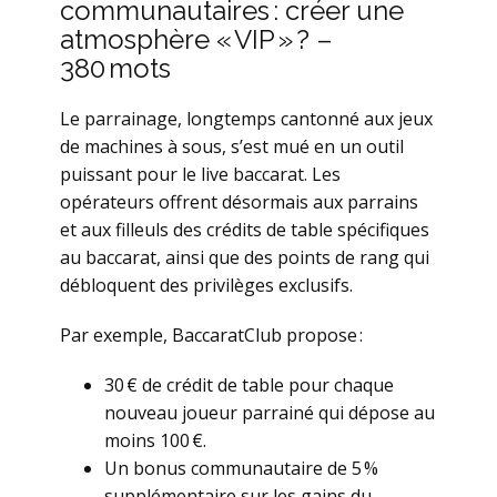
communautaires : créer une
atmosphère « VIP » ? –
380 mots
Le parrainage, longtemps cantonné aux jeux
de machines à sous, s’est mué en un outil
puissant pour le live baccarat. Les
opérateurs offrent désormais aux parrains
et aux filleuls des crédits de table spécifiques
au baccarat, ainsi que des points de rang qui
débloquent des privilèges exclusifs.
Par exemple, BaccaratClub propose :
30 € de crédit de table pour chaque
nouveau joueur parrainé qui dépose au
moins 100 €.
Un bonus communautaire de 5 %
supplémentaire sur les gains du