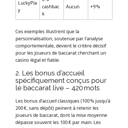
LuckyPla
cashbac
Aucun
+9 %
y
k
Ces exemples illustrent que la
personnalisation, soutenue par l’analyse
comportementale, devient le critère décisif
pour les joueurs de baccarat cherchant un
casino légal et fiable.
2. Les bonus d’accueil
spécifiquement conçus pour
le baccarat live – 420 mots
Les bonus d’accueil classiques (100 % jusqu’à
200 €, sans dépôt) peinent à retenir les
joueurs de baccarat, dont la mise moyenne
dépasse souvent les 100 € par main. Les