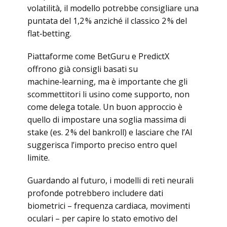
volatilità, il modello potrebbe consigliare una
puntata del 1,2 % anziché il classico 2 % del
flat‑betting.
Piattaforme come BetGuru e PredictX
offrono già consigli basati su
machine‑learning, ma è importante che gli
scommettitori li usino come supporto, non
come delega totale. Un buon approccio è
quello di impostare una soglia massima di
stake (es. 2 % del bankroll) e lasciare che l’AI
suggerisca l’importo preciso entro quel
limite.
Guardando al futuro, i modelli di reti neurali
profonde potrebbero includere dati
biometrici – frequenza cardiaca, movimenti
oculari – per capire lo stato emotivo del