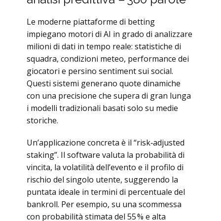
Le moderne piattaforme di betting
impiegano motori di AI in grado di analizzare
milioni di dati in tempo reale: statistiche di
squadra, condizioni meteo, performance dei
giocatori e persino sentiment sui social.
Questi sistemi generano quote dinamiche
con una precisione che supera di gran lunga
i modelli tradizionali basati solo su medie
storiche.
Un’applicazione concreta è il “risk‑adjusted
staking”. Il software valuta la probabilità di
vincita, la volatilità dell’evento e il profilo di
rischio del singolo utente, suggerendo la
puntata ideale in termini di percentuale del
bankroll. Per esempio, su una scommessa
con probabilità stimata del 55 % e alta