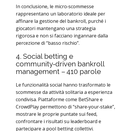
In conclusione, le micro‑scommesse
rappresentano un laboratorio ideale per
affinare la gestione del bankroll, purché i
giocatori mantengano una strategia
rigorosa e non si facciano ingannare dalla
percezione di “basso rischio”.
4. Social betting e
community‑driven bankroll
management – 410 parole
Le funzionalità social hanno trasformato le
scommesse da attività solitaria a esperienza
condivisa. Piattaforme come BetShare e
CrowdPlay permettono di “share‑your‑stake”,
mostrare le proprie puntate sui feed,
confrontare i risultati su leaderboard e
partecipare a pool betting collettivi.