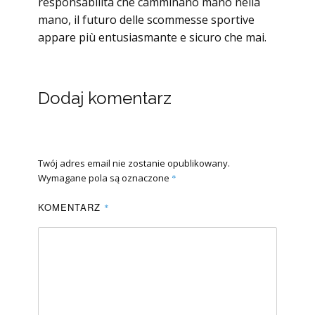
responsabilità che camminano mano nella
mano, il futuro delle scommesse sportive
appare più entusiasmante e sicuro che mai.
Dodaj komentarz
Twój adres email nie zostanie opublikowany.
Wymagane pola są oznaczone
*
KOMENTARZ
*