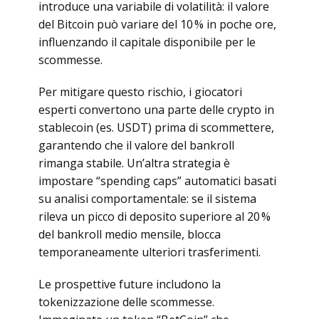
introduce una variabile di volatilità: il valore
del Bitcoin può variare del 10 % in poche ore,
influenzando il capitale disponibile per le
scommesse.
Per mitigare questo rischio, i giocatori
esperti convertono una parte delle crypto in
stablecoin (es. USDT) prima di scommettere,
garantendo che il valore del bankroll
rimanga stabile. Un’altra strategia è
impostare “spending caps” automatici basati
su analisi comportamentale: se il sistema
rileva un picco di deposito superiore al 20 %
del bankroll medio mensile, blocca
temporaneamente ulteriori trasferimenti.
Le prospettive future includono la
tokenizzazione delle scommesse.