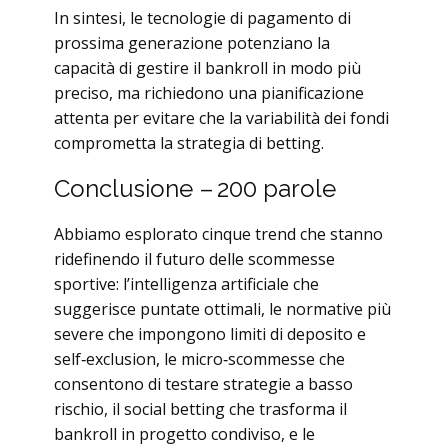
In sintesi, le tecnologie di pagamento di
prossima generazione potenziano la
capacità di gestire il bankroll in modo più
preciso, ma richiedono una pianificazione
attenta per evitare che la variabilità dei fondi
comprometta la strategia di betting.
Conclusione – 200 parole
Abbiamo esplorato cinque trend che stanno
ridefinendo il futuro delle scommesse
sportive: l’intelligenza artificiale che
suggerisce puntate ottimali, le normative più
severe che impongono limiti di deposito e
self‑exclusion, le micro‑scommesse che
consentono di testare strategie a basso
rischio, il social betting che trasforma il
bankroll in progetto condiviso, e le