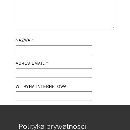
NAZWA
*
ADRES EMAIL
*
WITRYNA INTERNETOWA
ZAPAMIĘTAJ MOJE DANE W TEJ
PRZEGLĄDARCE PODCZAS PISANIA
Polityka prywatności
KOLEJNYCH KOMENTARZY.