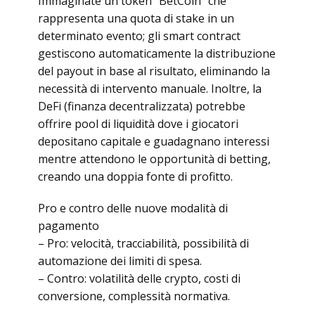
Immaginate un token “BetCoin” che
rappresenta una quota di stake in un
determinato evento; gli smart contract
gestiscono automaticamente la distribuzione
del payout in base al risultato, eliminando la
necessità di intervento manuale. Inoltre, la
DeFi (finanza decentralizzata) potrebbe
offrire pool di liquidità dove i giocatori
depositano capitale e guadagnano interessi
mentre attendono le opportunità di betting,
creando una doppia fonte di profitto.
Pro e contro delle nuove modalità di
pagamento
– Pro: velocità, tracciabilità, possibilità di
automazione dei limiti di spesa.
– Contro: volatilità delle crypto, costi di
conversione, complessità normativa.