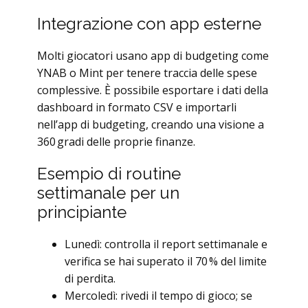
Integrazione con app esterne
Molti giocatori usano app di budgeting come
YNAB o Mint per tenere traccia delle spese
complessive. È possibile esportare i dati della
dashboard in formato CSV e importarli
nell’app di budgeting, creando una visione a
360 gradi delle proprie finanze.
Esempio di routine
settimanale per un
principiante
Lunedì: controlla il report settimanale e
verifica se hai superato il 70 % del limite
di perdita.
Mercoledì: rivedi il tempo di gioco; se