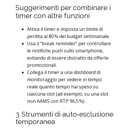
Suggerimenti per combinare i
timer con altre funzioni
Attiva il timer e imposta un limite di
perdita al 80 % del budget settimanale.
Usa il “break reminder” per controllare
le notifiche push sullo smartphone,
evitando di essere distratto da offerte
promozionali.
Collega il timer a una
dashboard
di
monitoraggio per vedere in tempo
reale quanto tempo hai speso su
ciascuna slot (ad esempio, su una slot
non AAMS con RTP 96,5 %).
3. Strumenti di auto‑esclusione
temporanea