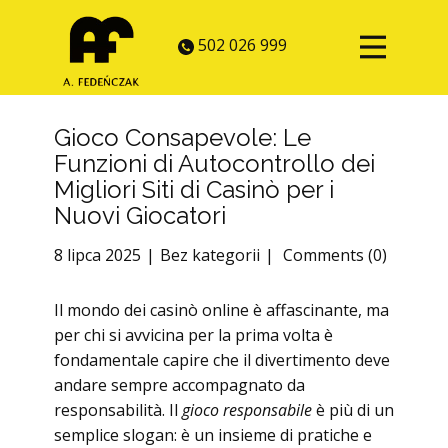
502 026 999
Gioco Consapevole: Le
Funzioni di Autocontrollo dei
Migliori Siti di Casinò per i
Nuovi Giocatori
8 lipca 2025
Bez kategorii
Comments (0)
Il mondo dei casinò online è affascinante, ma
per chi si avvicina per la prima volta è
fondamentale capire che il divertimento deve
andare sempre accompagnato da
responsabilità. Il
gioco responsabile
è più di un
semplice slogan: è un insieme di pratiche e