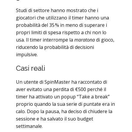
Studi di settore hanno mostrato che i
giocatori che utilizzano il timer hanno una
probabilità del 35 % in meno di superare i
propri limiti di spesa rispetto a chi non lo
usa. Il timer interrompe la
maratona
di gioco,
riducendo la probabilità di decisioni
impulsive.
Casi reali
Un utente di SpinMaster ha raccontato di
aver evitato una perdita di €500 perché il
timer ha attivato un popup “Take a break”
proprio quando la sua serie di puntate era in
calo. Dopo la pausa, ha deciso di chiudere la
sessione e ha salvato il suo budget
settimanale.