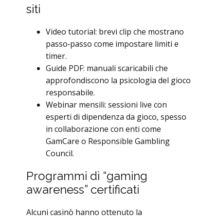
siti
Video tutorial: brevi clip che mostrano
passo‑passo come impostare limiti e
timer.
Guide PDF: manuali scaricabili che
approfondiscono la psicologia del gioco
responsabile.
Webinar mensili: sessioni live con
esperti di dipendenza da gioco, spesso
in collaborazione con enti come
GamCare o Responsible Gambling
Council.
Programmi di “gaming
awareness” certificati
Alcuni casinò hanno ottenuto la