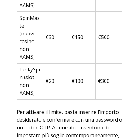
AAMS)
SpinMas
ter
(nuovi
€30
€150
€500
casino
non
AAMS)
LuckySpi
n (slot
€20
€100
€300
non
AAMS)
Per attivare il limite, basta inserire l’importo
desiderato e confermare con una password o
un codice OTP. Alcuni siti consentono di
impostare più soglie contemporaneamente,