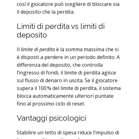
così il giocatore può scegliere di bloccare sia
il deposito che la perdita.
Limiti di perdita vs limiti di
deposito
Il
limite di perdita
è la somma massima che si
è disposti a perdere in un periodo definito. A
differenza del deposito, che controlla
l’ingresso di fondi, il limite di perdita agisce
sul flusso di denaro in uscita. Se il giocatore
supera il 100 % del limite di perdita, il sistema
blocca automaticamente ulteriori puntate
fino al prossimo ciclo di reset.
Vantaggi psicologici
Stabilire un tetto di spesa riduce l’impulso di