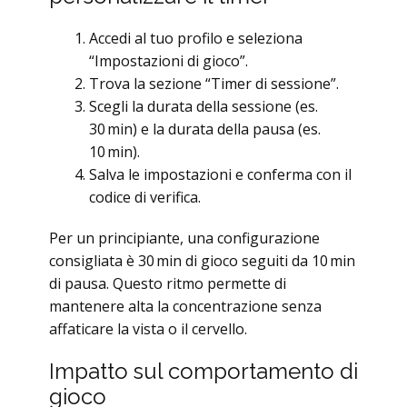
Accedi al tuo profilo e seleziona
“Impostazioni di gioco”.
Trova la sezione “Timer di sessione”.
Scegli la durata della sessione (es.
30 min) e la durata della pausa (es.
10 min).
Salva le impostazioni e conferma con il
codice di verifica.
Per un principiante, una configurazione
consigliata è 30 min di gioco seguiti da 10 min
di pausa. Questo ritmo permette di
mantenere alta la concentrazione senza
affaticare la vista o il cervello.
Impatto sul comportamento di
gioco