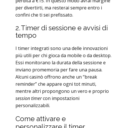
perdita a €15. In questo modo avrai margine
per divertirti, ma resterai sempre entro i
confini che ti sei prefissato.
2. Timer di sessione e avvisi di
tempo
I timer integrati sono una delle innovazioni
più utili per chi gioca da mobile o da desktop.
Essi monitorano la durata della sessione e
inviano promemoria per fare una pausa.
Alcuni casinò offrono anche un “break
reminder” che appare ogni tot minuti,
mentre altri propongono un vero e proprio
session timer
con impostazioni
personalizzabili.
Come attivare e
personalizzare il timer