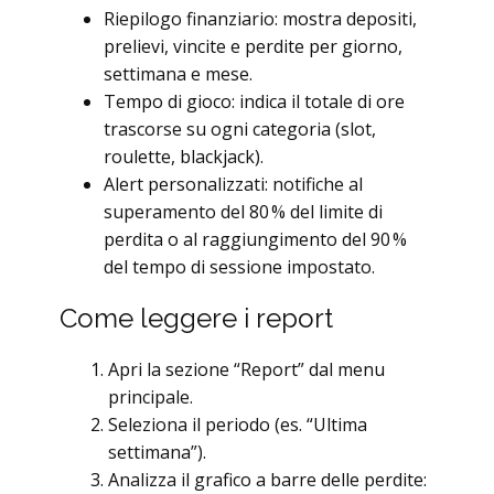
Riepilogo finanziario: mostra depositi,
prelievi, vincite e perdite per giorno,
settimana e mese.
Tempo di gioco: indica il totale di ore
trascorse su ogni categoria (slot,
roulette, blackjack).
Alert personalizzati: notifiche al
superamento del 80 % del limite di
perdita o al raggiungimento del 90 %
del tempo di sessione impostato.
Come leggere i report
Apri la sezione “Report” dal menu
principale.
Seleziona il periodo (es. “Ultima
settimana”).
Analizza il grafico a barre delle perdite: