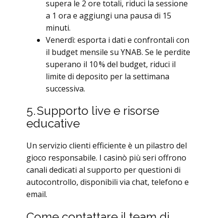
supera le 2 ore totali, riduci la sessione
a 1 ora e aggiungi una pausa di 15
minuti.
Venerdì: esporta i dati e confrontali con
il budget mensile su YNAB. Se le perdite
superano il 10 % del budget, riduci il
limite di deposito per la settimana
successiva.
5. Supporto live e risorse
educative
Un servizio clienti efficiente è un pilastro del
gioco responsabile. I casinò più seri offrono
canali dedicati al supporto per questioni di
autocontrollo, disponibili via chat, telefono e
email.
Come contattare il team di