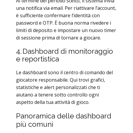
Al termine del periodo scelto, il sistema invia
una notifica via email. Per riattivare l’account,
è sufficiente confermare l’identità con
password e OTP. È buona norma rivedere i
limiti di deposito e impostare un nuovo timer
di sessione prima di tornare a giocare.
4. Dashboard di monitoraggio
e reportistica
Le dashboard sono il centro di comando del
giocatore responsabile. Qui trovi grafici,
statistiche e alert personalizzati che ti
aiutano a tenere sotto controllo ogni
aspetto della tua attività di gioco.
Panoramica delle dashboard
più comuni