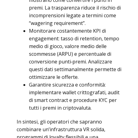
mostrano come convertire i punti in
premi. La trasparenza riduce il rischio di
incomprensioni legate a termini come
“wagering requirement”.
Monitorare costantemente KPI di
engagement: tasso di retention, tempo
medio di gioco, valore medio delle
scommesse (ARPU) e percentuale di
conversione punti‑premi. Analizzare
questi dati settimanalmente permette di
ottimizzare le offerte.
Garantire sicurezza e conformità:
implementare wallet crittografati, audit
di smart contract e procedure KYC per
tutti i premi in criptovaluta.
In sintesi, gli operatori che sapranno
combinare un’infrastruttura VR solida,
programmi di loyalty flessibili e una