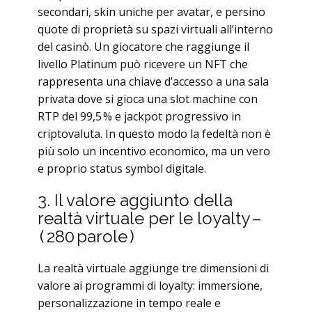
secondari, skin uniche per avatar, e persino
quote di proprietà su spazi virtuali all’interno
del casinò. Un giocatore che raggiunge il
livello Platinum può ricevere un NFT che
rappresenta una chiave d’accesso a una sala
privata dove si gioca una slot machine con
RTP del 99,5 % e jackpot progressivo in
criptovaluta. In questo modo la fedeltà non è
più solo un incentivo economico, ma un vero
e proprio status symbol digitale.
3. Il valore aggiunto della
realtà virtuale per le loyalty –
( 280 parole )
La realtà virtuale aggiunge tre dimensioni di
valore ai programmi di loyalty: immersione,
personalizzazione in tempo reale e