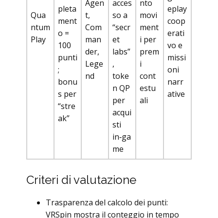
Agen
acces
nto
pleta
eplay
Qua
t,
so a
movi
ment
coop
ntum
Com
“secr
ment
o =
erati
Play
man
et
i per
100
vo e
der,
labs”
prem
punti
missi
Lege
,
i
;
oni
nd
toke
cont
bonu
narr
n QP
estu
s per
ative
per
ali
“stre
acqui
ak”
sti
in‑ga
me
Criteri di valutazione
Trasparenza del calcolo dei punti:
VRSpin mostra il conteggio in tempo