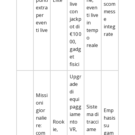
punti
Elite
ne,
live
scom
extra
even
con
mess
per
ti live
jackp
e
even
in
ot di
integ
ti live
temp
€10 0
rate
o
00,
reale
gadg
et
fisici
Upgr
ade
di
Missi
equi
oni
pagg
Siste
gior
Emp
iame
ma di
nalie
hasis
Rook
nto
tracci
re:
su
ie,
VR,
ame
com
gam