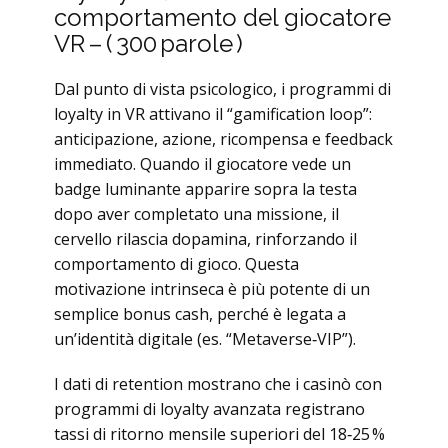
comportamento del giocatore
VR – ( 300 parole )
Dal punto di vista psicologico, i programmi di
loyalty in VR attivano il “gamification loop”:
anticipazione, azione, ricompensa e feedback
immediato. Quando il giocatore vede un
badge luminante apparire sopra la testa
dopo aver completato una missione, il
cervello rilascia dopamina, rinforzando il
comportamento di gioco. Questa
motivazione intrinseca è più potente di un
semplice bonus cash, perché è legata a
un’identità digitale (es. “Metaverse‑VIP”).
I dati di retention mostrano che i casinò con
programmi di loyalty avanzata registrano
tassi di ritorno mensile superiori del 18‑25 %