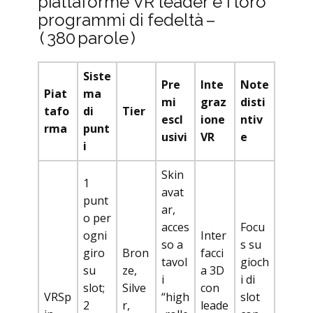
piattaforme VR leader e i loro
programmi di fedeltà –
( 380 parole )
Siste
Pre
Inte
Note
Piat
ma
mi
graz
disti
tafo
di
Tier
escl
ione
ntiv
rma
punt
usivi
VR
e
i
Skin
1
avat
punt
ar,
o per
acces
Focu
ogni
Inter
so a
s su
giro
Bron
facci
tavol
gioch
su
ze,
a 3D
i
i di
slot;
Silve
con
VRSp
“high
slot
2
r,
leade