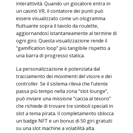
interattività. Quando un giocatore entra in
un casinò VR, il contatore dei punti può
essere visualizzato come un ologramma
fluttuante sopra il tavolo da roulette,
aggiornandosi istantaneamente al termine di
ogni giro. Questa visualizzazione rende il
“gamification loop” più tangibile rispetto a
una barra di progresso statica.
La personalizzazione è potenziata dal
tracciamento dei movimenti del visore e dei
controller. Se il sistema rileva che l’utente
passa più tempo nella zona “slot lounge”,
può inviare una missione “caccia al tesoro”
che richiede di trovare tre simboli speciali in
slot a tema pirata. Il completamento sblocca
un badge NFT e un bonus di 50 giri gratuiti
su una slot machine a volatilità alta.