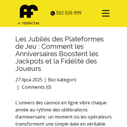
502 026 999
Les Jubilés des Plateformes
de Jeu : Comment les
Anniversaires Boostent les
Jackpots et la Fidélité des
Joueurs
27 lipca 2025
Bez kategorii
Comments (0)
L’univers des casinos en ligne vibre chaque
année au rythme des célébrations
d’anniversaire : un moment où les opérateurs
transforment une simple date en véritable