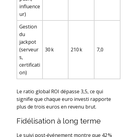
influence
ur)
Gestion
du
jackpot
(serveur
30 k
210 k
7,0
s,
certificati
on)
Le ratio global ROI dépasse 3,5, ce qui
signifie que chaque euro investi rapporte
plus de trois euros en revenu brut.
Fidélisation à long terme
Le suivi post‑événement montre que 42 %