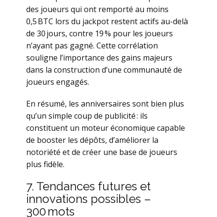
des joueurs qui ont remporté au moins
0,5 BTC lors du jackpot restent actifs au-delà
de 30 jours, contre 19 % pour les joueurs
n’ayant pas gagné. Cette corrélation
souligne l’importance des gains majeurs
dans la construction d’une communauté de
joueurs engagés.
En résumé, les anniversaires sont bien plus
qu’un simple coup de publicité : ils
constituent un moteur économique capable
de booster les dépôts, d’améliorer la
notoriété et de créer une base de joueurs
plus fidèle.
7. Tendances futures et
innovations possibles –
300 mots