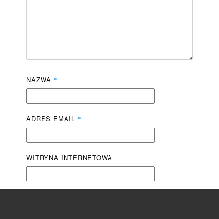
NAZWA
*
ADRES EMAIL
*
WITRYNA INTERNETOWA
ZAPAMIĘTAJ MOJE DANE W TEJ
PRZEGLĄDARCE PODCZAS PISANIA