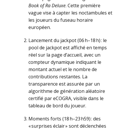
Book of Ra Deluxe
. Cette première
vague vise à capter les noctambules et
les joueurs du fuseau horaire
européen.
Lancement du jackpot (06 h–18 h) : le
pool de jackpot est affiché en temps
réel sur la page d’accueil, avec un
compteur dynamique indiquant le
montant actuel et le nombre de
contributions restantes. La
transparence est assurée par un
algorithme de génération aléatoire
certifié par eCOGRA, visible dans le
tableau de bord du joueur.
Moments forts (18 h–23 h59) : des
« surprises éclair » sont déclenchées