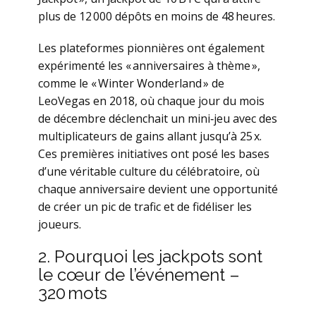
plus de 12 000 dépôts en moins de 48 heures.
Les plateformes pionnières ont également
expérimenté les « anniversaires à thème »,
comme le « Winter Wonderland » de
LeoVegas en 2018, où chaque jour du mois
de décembre déclenchait un mini‑jeu avec des
multiplicateurs de gains allant jusqu’à 25 x.
Ces premières initiatives ont posé les bases
d’une véritable culture du célébratoire, où
chaque anniversaire devient une opportunité
de créer un pic de trafic et de fidéliser les
joueurs.
2. Pourquoi les jackpots sont
le cœur de l’événement –
320 mots