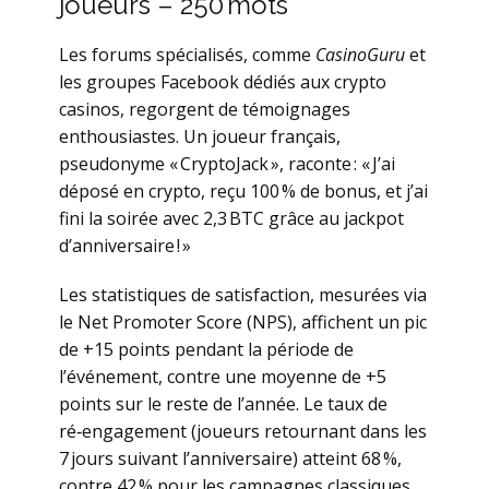
joueurs – 250 mots
Les forums spécialisés, comme
CasinoGuru
et
les groupes Facebook dédiés aux crypto
casinos, regorgent de témoignages
enthousiastes. Un joueur français,
pseudonyme « CryptoJack », raconte : « J’ai
déposé en crypto, reçu 100 % de bonus, et j’ai
fini la soirée avec 2,3 BTC grâce au jackpot
d’anniversaire ! »
Les statistiques de satisfaction, mesurées via
le Net Promoter Score (NPS), affichent un pic
de +15 points pendant la période de
l’événement, contre une moyenne de +5
points sur le reste de l’année. Le taux de
ré‑engagement (joueurs retournant dans les
7 jours suivant l’anniversaire) atteint 68 %,
contre 42 % pour les campagnes classiques.