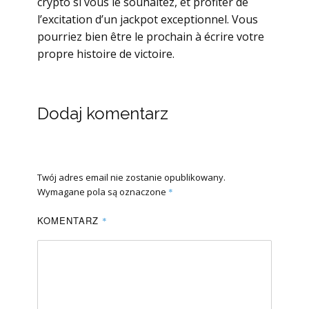
crypto si vous le souhaitez, et profiter de
l’excitation d’un jackpot exceptionnel. Vous
pourriez bien être le prochain à écrire votre
propre histoire de victoire.
Dodaj komentarz
Twój adres email nie zostanie opublikowany.
Wymagane pola są oznaczone
*
KOMENTARZ
*