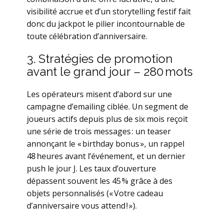
visibilité accrue et d’un storytelling festif fait
donc du jackpot le pilier incontournable de
toute célébration d’anniversaire.
3. Stratégies de promotion
avant le grand jour – 280 mots
Les opérateurs misent d’abord sur une
campagne d’emailing ciblée. Un segment de
joueurs actifs depuis plus de six mois reçoit
une série de trois messages : un teaser
annonçant le « birthday bonus », un rappel
48 heures avant l’événement, et un dernier
push le jour J. Les taux d’ouverture
dépassent souvent les 45 % grâce à des
objets personnalisés (« Votre cadeau
d’anniversaire vous attend ! »).