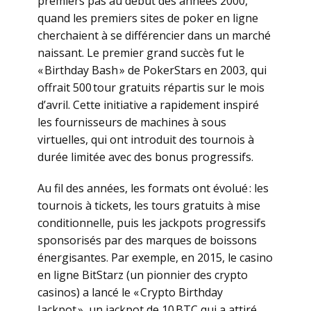
premiers pas au début des années 2000,
quand les premiers sites de poker en ligne
cherchaient à se différencier dans un marché
naissant. Le premier grand succès fut le
« Birthday Bash » de PokerStars en 2003, qui
offrait 500 tour gratuits répartis sur le mois
d’avril. Cette initiative a rapidement inspiré
les fournisseurs de machines à sous
virtuelles, qui ont introduit des tournois à
durée limitée avec des bonus progressifs.
Au fil des années, les formats ont évolué : les
tournois à tickets, les tours gratuits à mise
conditionnelle, puis les jackpots progressifs
sponsorisés par des marques de boissons
énergisantes. Par exemple, en 2015, le casino
en ligne BitStarz (un pionnier des crypto
casinos) a lancé le « Crypto Birthday
Jackpot », un jackpot de 10 BTC qui a attiré