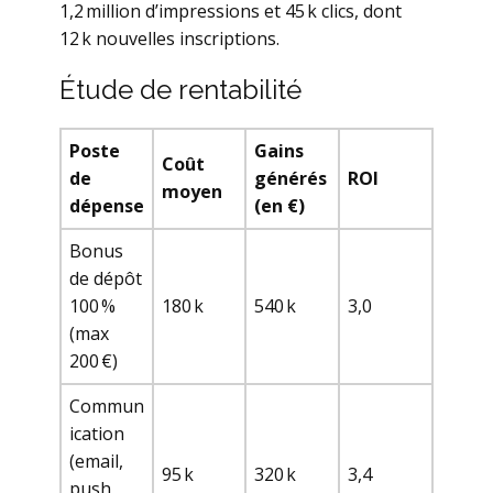
1,2 million d’impressions et 45 k clics, dont
12 k nouvelles inscriptions.
Étude de rentabilité
Poste
Gains
Coût
de
générés
ROI
moyen
dépense
(en €)
Bonus
de dépôt
100 %
180 k
540 k
3,0
(max
200 €)
Commun
ication
(email,
95 k
320 k
3,4
push,