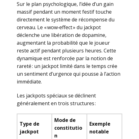
Sur le plan psychologique, l’idée d’un gain
massif pendant un moment festif touche
directement le système de récompense du
cerveau. Le « wow‑effect » du jackpot
déclenche une libération de dopamine,
augmentant la probabilité que le joueur
reste actif pendant plusieurs heures. Cette
dynamique est renforcée par la notion de
rareté : un jackpot limité dans le temps crée
un sentiment d’urgence qui pousse à l’action
immédiate.
Les jackpots spéciaux se déclinent
généralement en trois structures :
Mode de
Type de
Exemple
constitutio
jackpot
notable
n