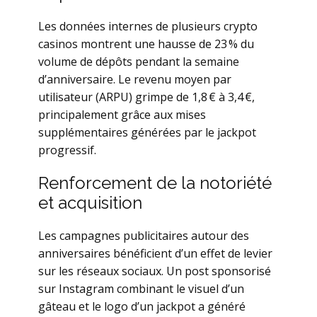
Les données internes de plusieurs crypto
casinos montrent une hausse de 23 % du
volume de dépôts pendant la semaine
d’anniversaire. Le revenu moyen par
utilisateur (ARPU) grimpe de 1,8 € à 3,4 €,
principalement grâce aux mises
supplémentaires générées par le jackpot
progressif.
Renforcement de la notoriété
et acquisition
Les campagnes publicitaires autour des
anniversaires bénéficient d’un effet de levier
sur les réseaux sociaux. Un post sponsorisé
sur Instagram combinant le visuel d’un
gâteau et le logo d’un jackpot a généré