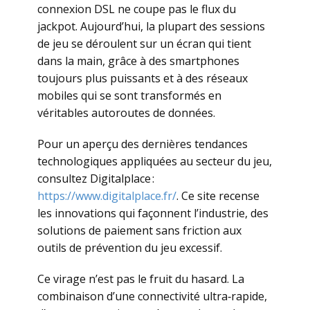
connexion DSL ne coupe pas le flux du
jackpot. Aujourd’hui, la plupart des sessions
de jeu se déroulent sur un écran qui tient
dans la main, grâce à des smartphones
toujours plus puissants et à des réseaux
mobiles qui se sont transformés en
véritables autoroutes de données.
Pour un aperçu des dernières tendances
technologiques appliquées au secteur du jeu,
consultez Digitalplace :
https://www.digitalplace.fr/
. Ce site recense
les innovations qui façonnent l’industrie, des
solutions de paiement sans friction aux
outils de prévention du jeu excessif.
Ce virage n’est pas le fruit du hasard. La
combinaison d’une connectivité ultra‑rapide,