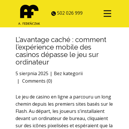
502 026 999
L’avantage caché : comment
l’expérience mobile des
casinos dépasse le jeu sur
ordinateur
5 sierpnia 2025
Bez kategorii
Comments (0)
Le jeu de casino en ligne a parcouru un long
chemin depuis les premiers sites basés sur le
Flash. Au départ, les joueurs s’installaient
devant un ordinateur de bureau, cliquaient
sur des icônes pixelisées et espéraient que la