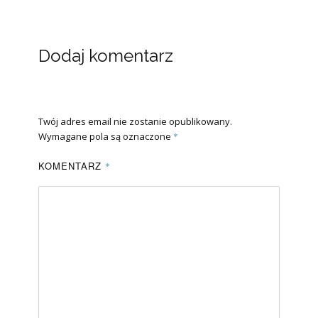
Dodaj komentarz
Twój adres email nie zostanie opublikowany.
Wymagane pola są oznaczone
*
KOMENTARZ
*