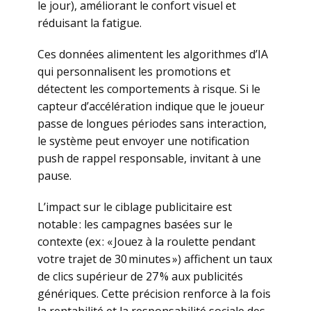
le jour), améliorant le confort visuel et
réduisant la fatigue.
Ces données alimentent les algorithmes d’IA
qui personnalisent les promotions et
détectent les comportements à risque. Si le
capteur d’accélération indique que le joueur
passe de longues périodes sans interaction,
le système peut envoyer une notification
push de rappel responsable, invitant à une
pause.
L’impact sur le ciblage publicitaire est
notable : les campagnes basées sur le
contexte (ex : « Jouez à la roulette pendant
votre trajet de 30 minutes ») affichent un taux
de clics supérieur de 27 % aux publicités
génériques. Cette précision renforce à la fois