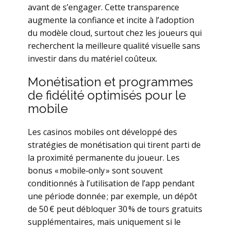
avant de s’engager. Cette transparence
augmente la confiance et incite à l’adoption
du modèle cloud, surtout chez les joueurs qui
recherchent la meilleure qualité visuelle sans
investir dans du matériel coûteux.
Monétisation et programmes
de fidélité optimisés pour le
mobile
Les casinos mobiles ont développé des
stratégies de monétisation qui tirent parti de
la proximité permanente du joueur. Les
bonus « mobile‑only » sont souvent
conditionnés à l’utilisation de l’app pendant
une période donnée ; par exemple, un dépôt
de 50 € peut débloquer 30 % de tours gratuits
supplémentaires, mais uniquement si le