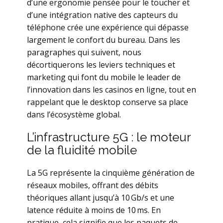
d’une ergonomie pensée pour le toucher et
d’une intégration native des capteurs du
téléphone crée une expérience qui dépasse
largement le confort du bureau. Dans les
paragraphes qui suivent, nous
décortiquerons les leviers techniques et
marketing qui font du mobile le leader de
l’innovation dans les casinos en ligne, tout en
rappelant que le desktop conserve sa place
dans l’écosystème global.
L’infrastructure 5G : le moteur
de la fluidité mobile
La 5G représente la cinquième génération de
réseaux mobiles, offrant des débits
théoriques allant jusqu’à 10 Gb/s et une
latence réduite à moins de 10 ms. En
pratique, cela signifie que les paquets de