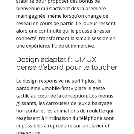
stabilité pour proposer des bonus de
bienvenue qui s’activent dès la première
main gagnée, même lorsqu’on change de
réseau en cours de partie. Le joueur ressent
alors une continuité qui le pousse à rester
connecté, transformant la simple session en
une expérience fluide et immersive.
Design adaptatif : UI/UX
pensé d’abord pour le toucher
Le design responsive ne suffit plus ; le
paradigme « mobile‑first » place le geste
tactile au cœur de la conception. Les menus
glissants, les carrousels de jeux à balayage
horizontal et les animations de roulette qui
réagissent à l’inclinaison du téléphone sont
impossibles à reproduire sur un clavier et
une souris.