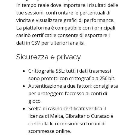
in tempo reale dove importare i risultati delle
tue sessioni, confrontare le percentuali di
vincita e visualizzare grafici di performance.
La piattaforma è compatibile con i principali
casinò certificati e consente di esportare i
dati in CSV per ulteriori analisi.
Sicurezza e privacy
Crittografia SSL: tutti i dati trasmessi
sono protetti con crittografia a 256 bit.
Autenticazione a due fattori: consigliata
per proteggere l’accesso ai conti di
gioco.
Scelta di casinò certificati: verifica il
licenza di Malta, Gibraltar o Curacao e
controlla le recensioni su forum di
scommesse online.