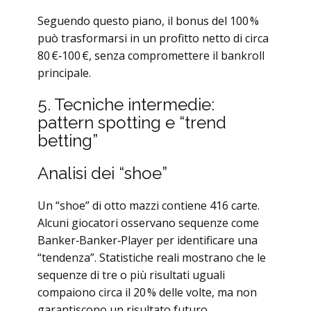
Seguendo questo piano, il bonus del 100 %
può trasformarsi in un profitto netto di circa
80 €‑100 €, senza compromettere il bankroll
principale.
5. Tecniche intermedie:
pattern spotting e “trend
betting”
Analisi dei “shoe”
Un “shoe” di otto mazzi contiene 416 carte.
Alcuni giocatori osservano sequenze come
Banker‑Banker‑Player per identificare una
“tendenza”. Statistiche reali mostrano che le
sequenze di tre o più risultati uguali
compaiono circa il 20 % delle volte, ma non
garantiscono un risultato futuro.