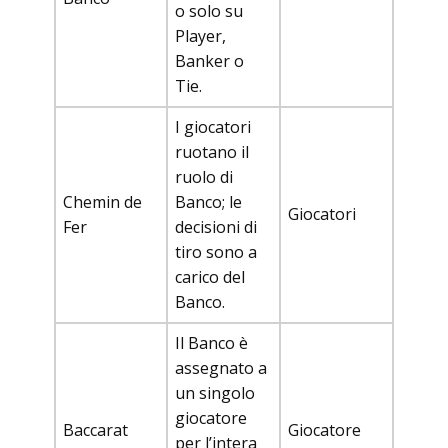
o solo su
Player,
Banker o
Tie.
I giocatori
ruotano il
ruolo di
Chemin de
Banco; le
Giocatori
Fer
decisioni di
tiro sono a
carico del
Banco.
Il Banco è
assegnato a
un singolo
giocatore
Baccarat
Giocatore
per l’intera