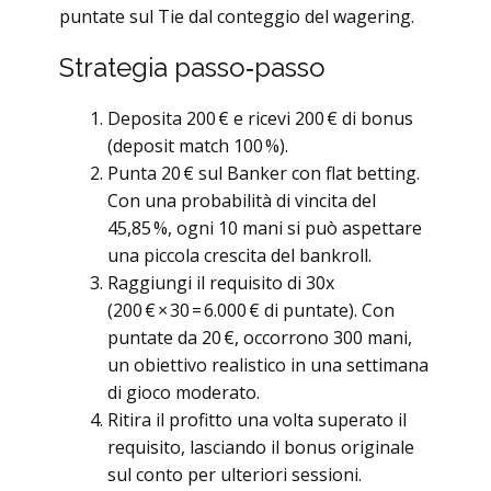
puntate sul Tie dal conteggio del wagering.
Strategia passo‑passo
Deposita 200 € e ricevi 200 € di bonus
(deposit match 100 %).
Punta 20 € sul Banker con flat betting.
Con una probabilità di vincita del
45,85 %, ogni 10 mani si può aspettare
una piccola crescita del bankroll.
Raggiungi il requisito di 30x
(200 € × 30 = 6.000 € di puntate). Con
puntate da 20 €, occorrono 300 mani,
un obiettivo realistico in una settimana
di gioco moderato.
Ritira il profitto una volta superato il
requisito, lasciando il bonus originale
sul conto per ulteriori sessioni.