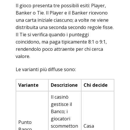
Il gioco presenta tre possibili esiti: Player,
Banker o Tie. Il Player e il Banker ricevono
una carta iniziale ciascuno; a volte ne viene
distribuita una seconda secondo regole fisse.
Il Tie si verifica quando i punteggi
coincidono, ma paga tipicamente 8:1 o 9:1,
rendendolo poco attraente per chi cerca
valore.
Le varianti più diffuse sono:
Variante
Descrizione
Chi decide
Il casinò
gestisce il
Banco; i
giocatori
Punto
scommetton
Casa
Banco