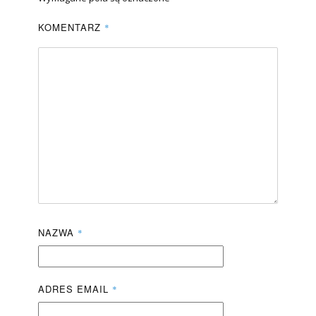
KOMENTARZ
*
NAZWA
*
ADRES EMAIL
*