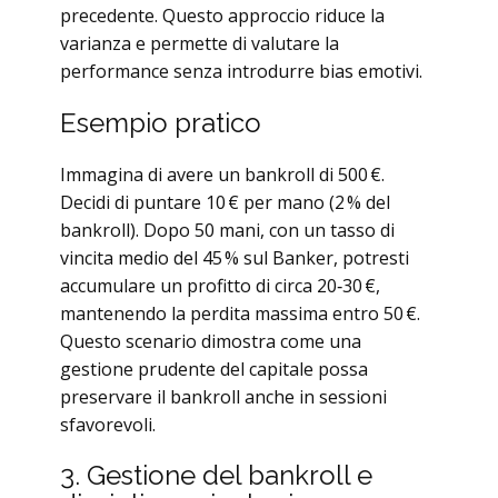
precedente. Questo approccio riduce la
varianza e permette di valutare la
performance senza introdurre bias emotivi.
Esempio pratico
Immagina di avere un bankroll di 500 €.
Decidi di puntare 10 € per mano (2 % del
bankroll). Dopo 50 mani, con un tasso di
vincita medio del 45 % sul Banker, potresti
accumulare un profitto di circa 20‑30 €,
mantenendo la perdita massima entro 50 €.
Questo scenario dimostra come una
gestione prudente del capitale possa
preservare il bankroll anche in sessioni
sfavorevoli.
3. Gestione del bankroll e