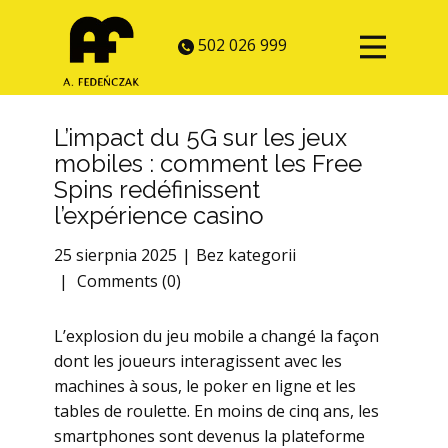
502 026 999
L’impact du 5G sur les jeux
mobiles : comment les Free
Spins redéfinissent
l’expérience casino
25 sierpnia 2025
Bez kategorii
Comments (0)
L’explosion du jeu mobile a changé la façon
dont les joueurs interagissent avec les
machines à sous, le poker en ligne et les
tables de roulette. En moins de cinq ans, les
smartphones sont devenus la plateforme