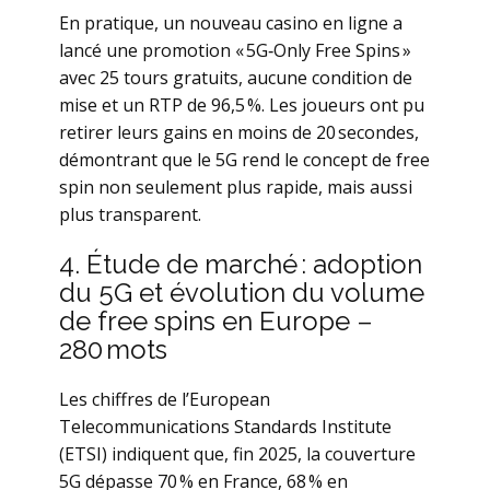
En pratique, un nouveau casino en ligne a
lancé une promotion « 5G‑Only Free Spins »
avec 25 tours gratuits, aucune condition de
mise et un RTP de 96,5 %. Les joueurs ont pu
retirer leurs gains en moins de 20 secondes,
démontrant que le 5G rend le concept de free
spin non seulement plus rapide, mais aussi
plus transparent.
4. Étude de marché : adoption
du 5G et évolution du volume
de free spins en Europe –
280 mots
Les chiffres de l’European
Telecommunications Standards Institute
(ETSI) indiquent que, fin 2025, la couverture
5G dépasse 70 % en France, 68 % en