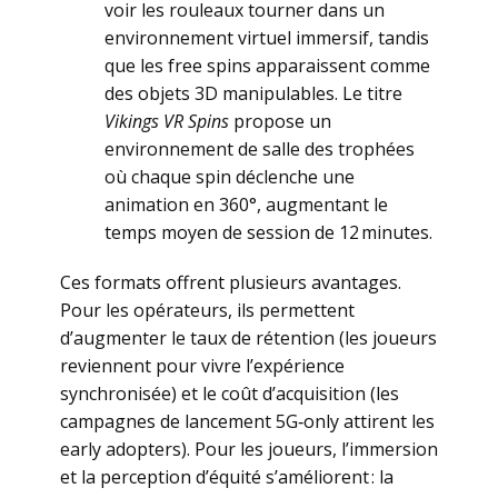
voir les rouleaux tourner dans un
environnement virtuel immersif, tandis
que les free spins apparaissent comme
des objets 3D manipulables. Le titre
Vikings VR Spins
propose un
environnement de salle des trophées
où chaque spin déclenche une
animation en 360°, augmentant le
temps moyen de session de 12 minutes.
Ces formats offrent plusieurs avantages.
Pour les opérateurs, ils permettent
d’augmenter le taux de rétention (les joueurs
reviennent pour vivre l’expérience
synchronisée) et le coût d’acquisition (les
campagnes de lancement 5G‑only attirent les
early adopters). Pour les joueurs, l’immersion
et la perception d’équité s’améliorent : la