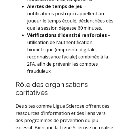
Alertes de temps de jeu
–
notifications push qui rappellent au
joueur le temps écoulé, déclenchées dès
que la session dépasse 60 minutes.
Vérifications d’identité renforcées
–
utilisation de l’authentification
biométrique (empreinte digitale,
reconnaissance faciale) combinée à la
2FA, afin de prévenir les comptes
frauduleux.
Rôle des organisations
caritatives
Des sites comme Ligue Sclerose offrent des
ressources d’information et des liens vers
des programmes de prévention du jeu
excessif. Bien que la Ligue Sclerose ne réalise