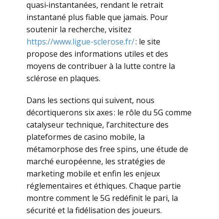
quasi‑instantanées, rendant le retrait
instantané plus fiable que jamais. Pour
soutenir la recherche, visitez
https://www.ligue-sclerose.fr/
: le site
propose des informations utiles et des
moyens de contribuer à la lutte contre la
sclérose en plaques.
Dans les sections qui suivent, nous
décortiquerons six axes : le rôle du 5G comme
catalyseur technique, l’architecture des
plateformes de casino mobile, la
métamorphose des free spins, une étude de
marché européenne, les stratégies de
marketing mobile et enfin les enjeux
réglementaires et éthiques. Chaque partie
montre comment le 5G redéfinit le pari, la
sécurité et la fidélisation des joueurs.