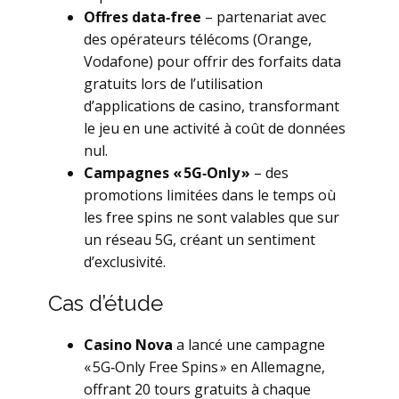
Offres data‑free
– partenariat avec
des opérateurs télécoms (Orange,
Vodafone) pour offrir des forfaits data
gratuits lors de l’utilisation
d’applications de casino, transformant
le jeu en une activité à coût de données
nul.
Campagnes « 5G‑Only »
– des
promotions limitées dans le temps où
les free spins ne sont valables que sur
un réseau 5G, créant un sentiment
d’exclusivité.
Cas d’étude
Casino Nova
a lancé une campagne
« 5G‑Only Free Spins » en Allemagne,
offrant 20 tours gratuits à chaque