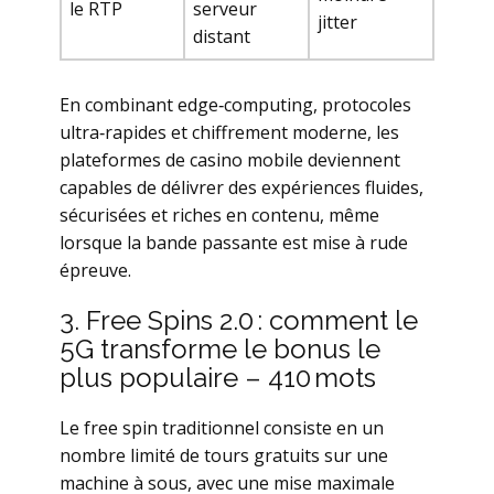
le RTP
serveur
jitter
distant
En combinant edge‑computing, protocoles
ultra‑rapides et chiffrement moderne, les
plateformes de casino mobile deviennent
capables de délivrer des expériences fluides,
sécurisées et riches en contenu, même
lorsque la bande passante est mise à rude
épreuve.
3. Free Spins 2.0 : comment le
5G transforme le bonus le
plus populaire – 410 mots
Le free spin traditionnel consiste en un
nombre limité de tours gratuits sur une
machine à sous, avec une mise maximale