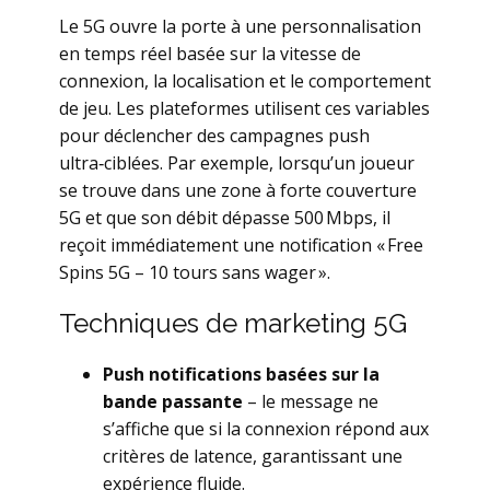
Le 5G ouvre la porte à une personnalisation
en temps réel basée sur la vitesse de
connexion, la localisation et le comportement
de jeu. Les plateformes utilisent ces variables
pour déclencher des campagnes push
ultra‑ciblées. Par exemple, lorsqu’un joueur
se trouve dans une zone à forte couverture
5G et que son débit dépasse 500 Mbps, il
reçoit immédiatement une notification « Free
Spins 5G – 10 tours sans wager ».
Techniques de marketing 5G
Push notifications basées sur la
bande passante
– le message ne
s’affiche que si la connexion répond aux
critères de latence, garantissant une
expérience fluide.