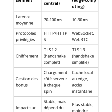
Élément
(edge‑comp
central)
uting)
Latence
70‑100 ms
10‑30 ms
moyenne
Protocoles
HTTP/HTTP
WebSocket,
privilégiés
S
WebRTC
TLS 1.2
TLS 1.3
Chiffrement
(handshake
(handshake
complet)
simplifié)
Chargement
Cache local
Gestion des
côté serveur
au edge,
bonus
à chaque
accès
spin
instantané
Stable, mais
Plus stable,
Impact sur
dépend du
moindre