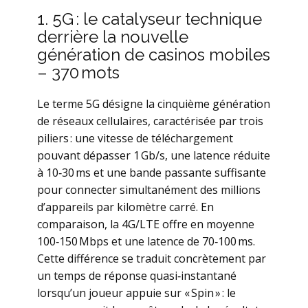
1. 5G : le catalyseur technique
derrière la nouvelle
génération de casinos mobiles
– 370 mots
Le terme 5G désigne la cinquième génération
de réseaux cellulaires, caractérisée par trois
piliers : une vitesse de téléchargement
pouvant dépasser 1 Gb/s, une latence réduite
à 10‑30 ms et une bande passante suffisante
pour connecter simultanément des millions
d’appareils par kilomètre carré. En
comparaison, la 4G/LTE offre en moyenne
100‑150 Mbps et une latence de 70‑100 ms.
Cette différence se traduit concrètement par
un temps de réponse quasi‑instantané
lorsqu’un joueur appuie sur « Spin » : le