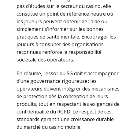
pas d’études sur le secteur du casino, elle
constitue un point de référence neutre où
les joueurs peuvent obtenir de l’aide ou
simplement s’informer sur les bonnes
pratiques de santé mentale. Encourager les
joueurs à consulter des organisations
reconnues renforce la responsabilité
sociétale des opérateurs.
En résumé, l’essor du 5G doit s’accompagner
d’une gouvernance rigoureuse : les
opérateurs doivent intégrer des mécanismes
de protection dès la conception de leurs
produits, tout en respectant les exigences de
confidentialité du RGPD. Le respect de ces
standards garantit une croissance durable
du marché du casino mobile.