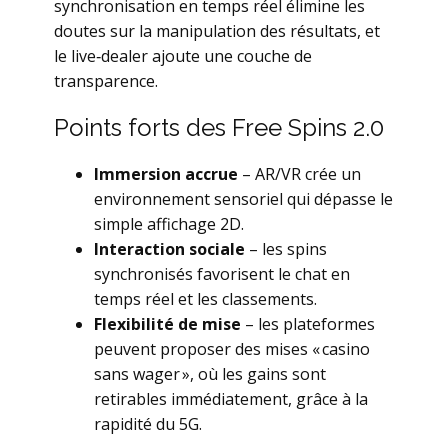
synchronisation en temps réel élimine les
doutes sur la manipulation des résultats, et
le live‑dealer ajoute une couche de
transparence.
Points forts des Free Spins 2.0
Immersion accrue
– AR/VR crée un
environnement sensoriel qui dépasse le
simple affichage 2D.
Interaction sociale
– les spins
synchronisés favorisent le chat en
temps réel et les classements.
Flexibilité de mise
– les plateformes
peuvent proposer des mises « casino
sans wager », où les gains sont
retirables immédiatement, grâce à la
rapidité du 5G.