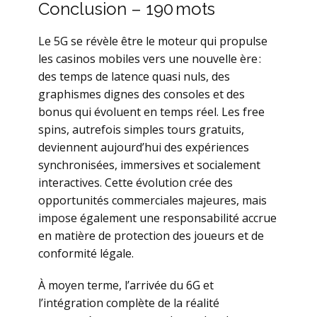
Conclusion – 190 mots
Le 5G se révèle être le moteur qui propulse
les casinos mobiles vers une nouvelle ère :
des temps de latence quasi nuls, des
graphismes dignes des consoles et des
bonus qui évoluent en temps réel. Les free
spins, autrefois simples tours gratuits,
deviennent aujourd’hui des expériences
synchronisées, immersives et socialement
interactives. Cette évolution crée des
opportunités commerciales majeures, mais
impose également une responsabilité accrue
en matière de protection des joueurs et de
conformité légale.
À moyen terme, l’arrivée du 6G et
l’intégration complète de la réalité