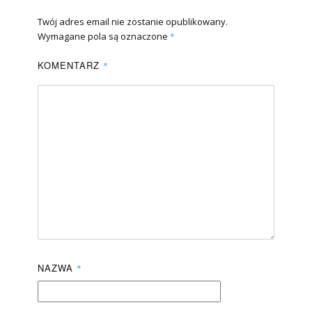
Twój adres email nie zostanie opublikowany.
Wymagane pola są oznaczone
*
KOMENTARZ
*
NAZWA
*