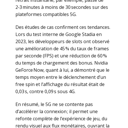
retrait instantané, par exemple, passe de
2‑3 minutes à moins de 30 secondes sur des
plateformes compatibles 5G.
Des études de cas confirment ces tendances.
Lors du test interne de Google Stadia en
2023, les développeurs de slots ont observé
une amélioration de 45 % du taux de frames
par seconde (FPS) et une réduction de 60 %
du temps de chargement des bonus. Nvidia
GeForce Now, quant à lui, a démontré que le
temps moyen entre le déclenchement d’un
free spin et l’affichage du résultat était de
0,03 s, contre 0,09 s sous 4G.
En résumé, le 5G ne se contente pas
d’accélérer la connexion ; il permet une
refonte complète de l’expérience de jeu, du
rendu visuel aux flux monétaires, ouvrant la