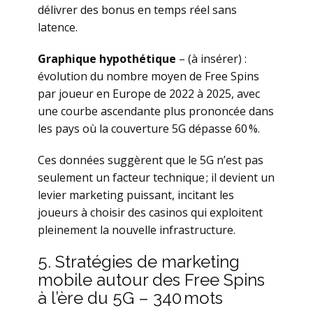
délivrer des bonus en temps réel sans
latence.
Graphique hypothétique
– (à insérer) :
évolution du nombre moyen de Free Spins
par joueur en Europe de 2022 à 2025, avec
une courbe ascendante plus prononcée dans
les pays où la couverture 5G dépasse 60 %.
Ces données suggèrent que le 5G n’est pas
seulement un facteur technique ; il devient un
levier marketing puissant, incitant les
joueurs à choisir des casinos qui exploitent
pleinement la nouvelle infrastructure.
5. Stratégies de marketing
mobile autour des Free Spins
à l’ère du 5G – 340 mots