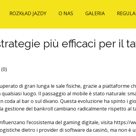
ROZKŁAD JAZDY
O NAS
GALERIA
REGULA
trategie più efficaci per il 
(0)
superato di gran lunga le sale fisiche, grazie a piattaforme 
 da qualsiasi luogo. Il passaggio al mobile è stato naturale: 
 in coda al bar o sul divano. Questa evoluzione ha spinto i gi
e la gestione del bankroll cambiano radicalmente rispetto al t
fluenzano l’ecosistema del gaming digitale, visita https://www
 logistiche dietro i provider di software da casinò, ma non è 