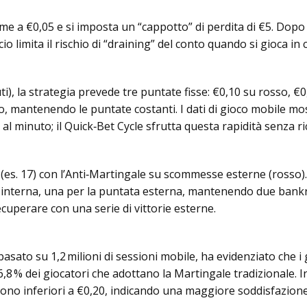
ime a €0,05 e si imposta un “cappotto” di perdita di €5. Dopo
o limita il rischio di “draining” del conto quando si gioca in 
ti), la strategia prevede tre puntate fisse: €0,10 su rosso, €0
sivo, mantenendo le puntate costanti. I dati di gioco mobile m
al minuto; il Quick‑Bet Cycle sfrutta questa rapidità senza ri
s. 17) con l’Anti‑Martingale su scommesse esterne (rosso). S
interna, una per la puntata esterna, mantenendo due bankrol
cuperare con una serie di vittorie esterne.
basato su 1,2 milioni di sessioni mobile, ha evidenziato che 
 6,8 % dei giocatori che adottano la Martingale tradizionale.
ono inferiori a €0,20, indicando una maggiore soddisfazione