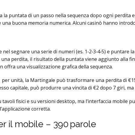
 la puntata di un passo nella sequenza dopo ogni perdita e s
 una buona memoria numerica. Alcuni casinò hanno introdott
 nel segnare una serie di numeri (es. 1‑2‑3‑4‑5) e puntare 
una perdita, il risultato della puntata viene aggiunto alla fin
n offra una visualizzazione grafica della sequenza.
per unità, la Martingale può trasformare una perdita di €15 i
esso capitale, può produrre una vincita di €2 dopo 7 giri, m
voli fisici e su versioni desktop, ma l’interfaccia mobile può
 l’applicazione corretta.
er il mobile – 390 parole