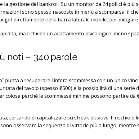
a gestione del bankroll. Su un monitor da 24 pollici è più semp
rmazioni sono spesso nascoste in menu a scomparsa, il che p
dget direttamente nella barra laterale mobile, per mitigar
e rapidità, ma richiede un adattamento psicologico: meno spaz
più noti – 340 parole
a” punta a recuperare l’intera scommessa con un unico vincitor
 di puntata del tavolo (spesso €500) e la possibilità di una seri
ericolosa perché le scommesse minime possono partire da €0
a, cercando di capitalizzare su streak positive. Il rischio è l
ssono osservare la sequenza di vittorie più a lungo, mentre s