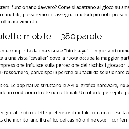
stemi funzionano davvero? Come si adattano al gioco su sma
ca e mobile, passeremo in rassegna i metodi più noti, presen
kroll in movimento.
oulette mobile – 380 parole
mente composta da una visuale “bird’s‑eye” con pulsanti nume
otta a una vista “cavalier” dove la ruota occupa la maggior par
mpressione influisce sulla percezione del rischio: i gioca
osso/nero, pari/dispari) perché più facili da selezionare con
itico. Le app native sfruttano le API di grafica hardware, rid
o in condizioni di rete non ottimali. Un ritardo percepito p
dei giocatori di roulette preferisce il mobile, con una crescit
cs che monitorano il traffico dei casinò online esteri, confe