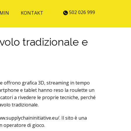
502 026 999
MIN
KONTAKT
tavolo tradizionale e
che offrono grafica 3D, streaming in tempo
smartphone e tablet hanno reso la roulette un
ocatori a rivedere le proprie tecniche, perché
avolo tradizionale.
.supplychaininitiative.eu/. Il sito è una
un operatore di gioco.