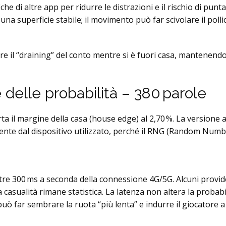
che di altre app per ridurre le distrazioni e il rischio di punt
 una superficie stabile; il movimento può far scivolare il poll
re il “draining” del conto mentre si è fuori casa, mantenen
 e delle probabilità – 380 parole
ta il margine della casa (house edge) al 2,70 %. La versione 
nte dal dispositivo utilizzato, perché il RNG (Random Number
ltre 300 ms a seconda della connessione 4G/5G. Alcuni provid
a la casualità rimane statistica. La latenza non altera la proba
può far sembrare la ruota “più lenta” e indurre il giocatore a