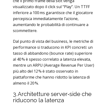
che il primo frame della slot venga
visualizzato dopo il click sul “Play”. Un TTFF
inferiore a 100 ms garantisce che il giocatore
percepisca immediatamente l’azione,
aumentando le probabilità di continuare a
scommettere.
Dal punto di vista del business, le metriche di
performance si traducono in KPI concreti: un
tasso di abbandono (bounce rate) superiore
al 40 % è spesso correlato a latenza elevata,
mentre un ARPU (Average Revenue Per User)
più alto del 12 % è stato osservato in
piattaforme che hanno ridotto la latenza di
almeno il 20 %.
3. Architetture server‑side che
riducono la latenza