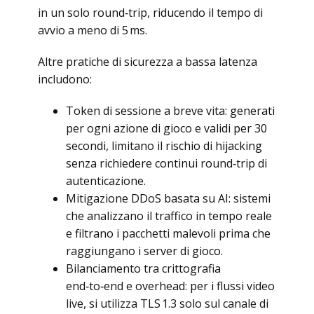
in un solo round‑trip, riducendo il tempo di
avvio a meno di 5 ms.
Altre pratiche di sicurezza a bassa latenza
includono:
Token di sessione a breve vita: generati
per ogni azione di gioco e validi per 30
secondi, limitano il rischio di hijacking
senza richiedere continui round‑trip di
autenticazione.
Mitigazione DDoS basata su AI: sistemi
che analizzano il traffico in tempo reale
e filtrano i pacchetti malevoli prima che
raggiungano i server di gioco.
Bilanciamento tra crittografia
end‑to‑end e overhead: per i flussi video
live, si utilizza TLS 1.3 solo sul canale di