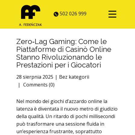
502 026 999
Zero‑Lag Gaming: Come le
Piattaforme di Casinò Online
Stanno Rivoluzionando le
Prestazioni per i Giocatori
28 sierpnia 2025
Bez kategorii
Comments (0)
Nel mondo dei giochi d’azzardo online la
latenza è diventata il nuovo metro di giudizio
della qualità. Un ritardo di pochi millisecondi
può trasformare una sessione fluida in
un’esperienza frustrante, soprattutto