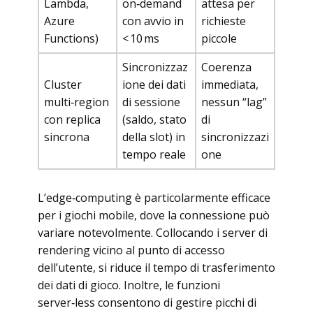
Lambda,
on‑demand
attesa per
Azure
con avvio in
richieste
Functions)
< 10 ms
piccole
Sincronizzaz
Coerenza
Cluster
ione dei dati
immediata,
multi‑region
di sessione
nessun “lag”
con replica
(saldo, stato
di
sincrona
della slot) in
sincronizzazi
tempo reale
one
L’edge‑computing è particolarmente efficace
per i giochi mobile, dove la connessione può
variare notevolmente. Collocando i server di
rendering vicino al punto di accesso
dell’utente, si riduce il tempo di trasferimento
dei dati di gioco. Inoltre, le funzioni
server‑less consentono di gestire picchi di