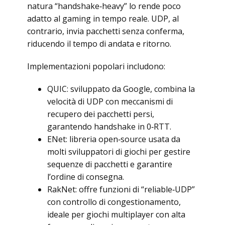
natura “handshake‑heavy” lo rende poco
adatto al gaming in tempo reale. UDP, al
contrario, invia pacchetti senza conferma,
riducendo il tempo di andata e ritorno.
Implementazioni popolari includono:
QUIC: sviluppato da Google, combina la
velocità di UDP con meccanismi di
recupero dei pacchetti persi,
garantendo handshake in 0‑RTT.
ENet: libreria open‑source usata da
molti sviluppatori di giochi per gestire
sequenze di pacchetti e garantire
l’ordine di consegna.
RakNet: offre funzioni di “reliable‑UDP”
con controllo di congestionamento,
ideale per giochi multiplayer con alta