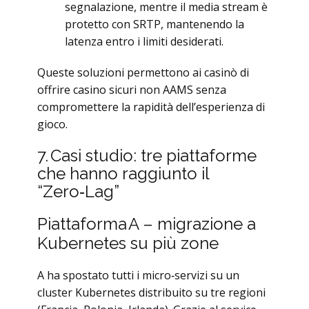
segnalazione, mentre il media stream è
protetto con SRTP, mantenendo la
latenza entro i limiti desiderati.
Queste soluzioni permettono ai casinò di
offrire casino sicuri non AAMS senza
compromettere la rapidità dell’esperienza di
gioco.
7. Casi studio: tre piattaforme
che hanno raggiunto il
“Zero‑Lag”
Piattaforma A – migrazione a
Kubernetes su più zone
A ha spostato tutti i micro‑servizi su un
cluster Kubernetes distribuito su tre regioni