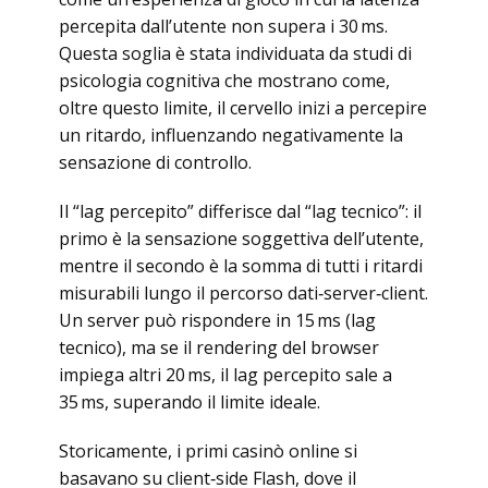
percepita dall’utente non supera i 30 ms.
Questa soglia è stata individuata da studi di
psicologia cognitiva che mostrano come,
oltre questo limite, il cervello inizi a percepire
un ritardo, influenzando negativamente la
sensazione di controllo.
Il “lag percepito” differisce dal “lag tecnico”: il
primo è la sensazione soggettiva dell’utente,
mentre il secondo è la somma di tutti i ritardi
misurabili lungo il percorso dati‑server‑client.
Un server può rispondere in 15 ms (lag
tecnico), ma se il rendering del browser
impiega altri 20 ms, il lag percepito sale a
35 ms, superando il limite ideale.
Storicamente, i primi casinò online si
basavano su client‑side Flash, dove il