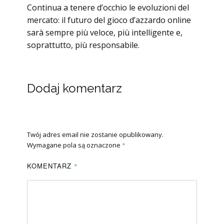
Continua a tenere d’occhio le evoluzioni del
mercato: il futuro del gioco d’azzardo online
sarà sempre più veloce, più intelligente e,
soprattutto, più responsabile.
Dodaj komentarz
Twój adres email nie zostanie opublikowany.
Wymagane pola są oznaczone
*
KOMENTARZ
*