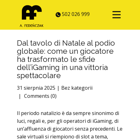
502 026 999
Dal tavolo di Natale al podio
globale: come un giocatore
ha trasformato le sfide
dell’iGaming in una vittoria
spettacolare
31 sierpnia 2025
Bez kategorii
Comments (0)
Il periodo natalizio è da sempre sinonimo di
luci, regali e, per gli operatori di iGaming, di
un’affluenza di giocatori senza precedenti. Le
sale virtuali si riempiono di slot a tema,