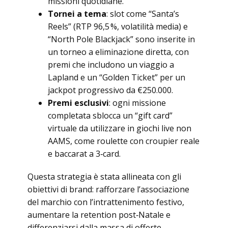
missioni quotidiane.
Tornei a tema
: slot come “Santa’s
Reels” (RTP 96,5 %, volatilità media) e
“North Pole Blackjack” sono inserite in
un torneo a eliminazione diretta, con
premi che includono un viaggio a
Lapland e un “Golden Ticket” per un
jackpot progressivo da €250.000.
Premi esclusivi
: ogni missione
completata sblocca un “gift card”
virtuale da utilizzare in giochi live non
AAMS, come roulette con croupier reale
e baccarat a 3‑card.
Questa strategia è stata allineata con gli
obiettivi di brand: rafforzare l’associazione
del marchio con l’intrattenimento festivo,
aumentare la retention post‑Natale e
differenziarsi dalla massa di offerte