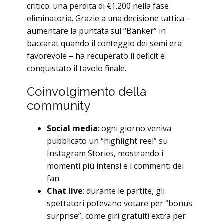
critico: una perdita di €1.200 nella fase
eliminatoria. Grazie a una decisione tattica –
aumentare la puntata sul “Banker” in
baccarat quando il conteggio dei semi era
favorevole – ha recuperato il deficit e
conquistato il tavolo finale.
Coinvolgimento della
community
Social media
: ogni giorno veniva
pubblicato un “highlight reel” su
Instagram Stories, mostrando i
momenti più intensi e i commenti dei
fan.
Chat live
: durante le partite, gli
spettatori potevano votare per “bonus
surprise”, come giri gratuiti extra per