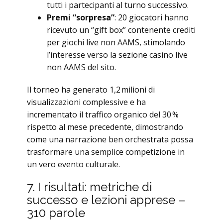
tutti i partecipanti al turno successivo.
Premi “sorpresa”
: 20 giocatori hanno
ricevuto un “gift box” contenente crediti
per giochi live non AAMS, stimolando
l’interesse verso la sezione casino live
non AAMS del sito.
Il torneo ha generato 1,2 milioni di
visualizzazioni complessive e ha
incrementato il traffico organico del 30 %
rispetto al mese precedente, dimostrando
come una narrazione ben orchestrata possa
trasformare una semplice competizione in
un vero evento culturale.
7. I risultati: metriche di
successo e lezioni apprese –
310 parole