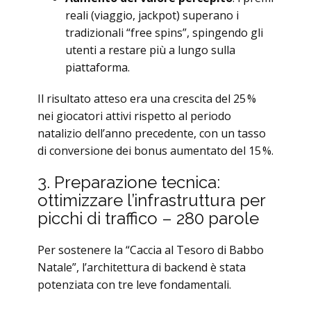
reali (viaggio, jackpot) superano i
tradizionali “free spins”, spingendo gli
utenti a restare più a lungo sulla
piattaforma.
Il risultato atteso era una crescita del 25 %
nei giocatori attivi rispetto al periodo
natalizio dell’anno precedente, con un tasso
di conversione dei bonus aumentato del 15 %.
3. Preparazione tecnica:
ottimizzare l’infrastruttura per
picchi di traffico – 280 parole
Per sostenere la “Caccia al Tesoro di Babbo
Natale”, l’architettura di backend è stata
potenziata con tre leve fondamentali.