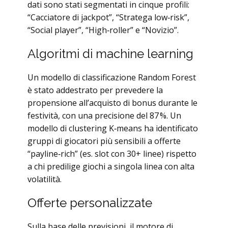
dati sono stati segmentati in cinque profili:
“Cacciatore di jackpot”, “Stratega low‑risk”,
“Social player”, “High‑roller” e “Novizio”.
Algoritmi di machine learning
Un modello di classificazione Random Forest
è stato addestrato per prevedere la
propensione all’acquisto di bonus durante le
festività, con una precisione del 87 %. Un
modello di clustering K‑means ha identificato
gruppi di giocatori più sensibili a offerte
“payline‑rich” (es. slot con 30+ linee) rispetto
a chi predilige giochi a singola linea con alta
volatilità.
Offerte personalizzate
Sulla base delle previsioni, il motore di