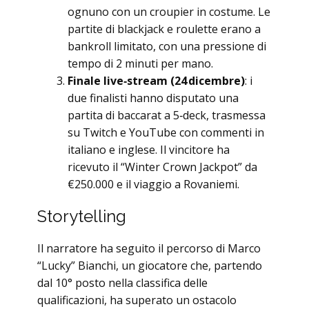
ognuno con un croupier in costume. Le
partite di blackjack e roulette erano a
bankroll limitato, con una pressione di
tempo di 2 minuti per mano.
Finale live‑stream (24 dicembre)
: i
due finalisti hanno disputato una
partita di baccarat a 5‑deck, trasmessa
su Twitch e YouTube con commenti in
italiano e inglese. Il vincitore ha
ricevuto il “Winter Crown Jackpot” da
€250.000 e il viaggio a Rovaniemi.
Storytelling
Il narratore ha seguito il percorso di Marco
“Lucky” Bianchi, un giocatore che, partendo
dal 10° posto nella classifica delle
qualificazioni, ha superato un ostacolo