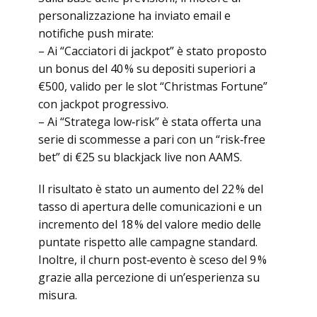
personalizzazione ha inviato email e
notifiche push mirate:
– Ai “Cacciatori di jackpot” è stato proposto
un bonus del 40 % su depositi superiori a
€500, valido per le slot “Christmas Fortune”
con jackpot progressivo.
– Ai “Stratega low‑risk” è stata offerta una
serie di scommesse a pari con un “risk‑free
bet” di €25 su blackjack live non AAMS.
Il risultato è stato un aumento del 22 % del
tasso di apertura delle comunicazioni e un
incremento del 18 % del valore medio delle
puntate rispetto alle campagne standard.
Inoltre, il churn post‑evento è sceso del 9 %
grazie alla percezione di un’esperienza su
misura.