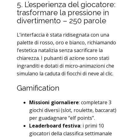
5. L’esperienza del giocatore:
trasformare la pressione in
divertimento – 250 parole
L’interfaccia è stata ridisegnata con una
palette di rosso, oro e bianco, richiamando
l’estetica natalizia senza sacrificare la
chiarezza. I pulsanti di azione sono stati
ingranditi e dotati di micro‑animazioni che
simulano la caduta di fiocchi di neve al clic.
Gamification
Missioni giornaliere
: completare 3
giochi diversi (slot, roulette, baccarat)
per guadagnare “elf points”.
Leaderboard festiva
: i primi 10
giocatori della classifica settimanale