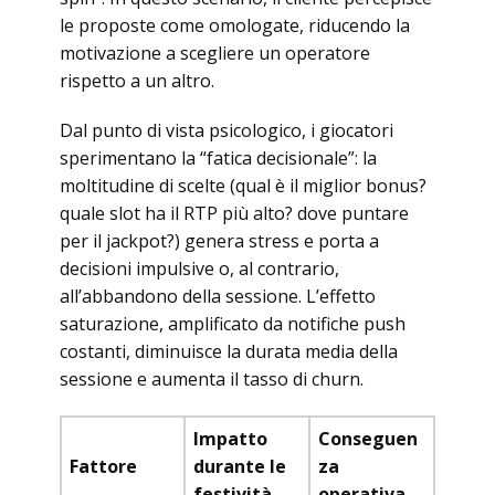
le proposte come omologate, riducendo la
motivazione a scegliere un operatore
rispetto a un altro.
Dal punto di vista psicologico, i giocatori
sperimentano la “fatica decisionale”: la
moltitudine di scelte (qual è il miglior bonus?
quale slot ha il RTP più alto? dove puntare
per il jackpot?) genera stress e porta a
decisioni impulsive o, al contrario,
all’abbandono della sessione. L’effetto
saturazione, amplificato da notifiche push
costanti, diminuisce la durata media della
sessione e aumenta il tasso di churn.
Impatto
Conseguen
Fattore
durante le
za
festività
operativa