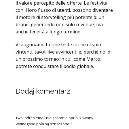
il valore percepito delle offerte. Le festività,
con il loro flusso di utenti, possono diventare
il motore di storytelling più potente di un
brand, generando non solo revenue, ma
anche fedeltà a lungo termine.
Vi auguriamo buone feste ricche di spin
vincenti, tavoli live avvincenti e, perché no, di
un prossimo torneo in cui, come Marco,
potrete conquistare il podio globale.
Dodaj komentarz
Twój adres email nie zostanie opublikowany.
Wymagane pola są oznaczone
*