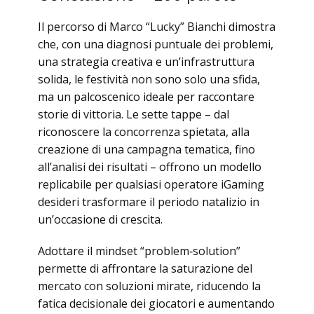
Il percorso di Marco “Lucky” Bianchi dimostra
che, con una diagnosi puntuale dei problemi,
una strategia creativa e un’infrastruttura
solida, le festività non sono solo una sfida,
ma un palcoscenico ideale per raccontare
storie di vittoria. Le sette tappe – dal
riconoscere la concorrenza spietata, alla
creazione di una campagna tematica, fino
all’analisi dei risultati – offrono un modello
replicabile per qualsiasi operatore iGaming
desideri trasformare il periodo natalizio in
un’occasione di crescita.
Adottare il mindset “problem‑solution”
permette di affrontare la saturazione del
mercato con soluzioni mirate, riducendo la
fatica decisionale dei giocatori e aumentando