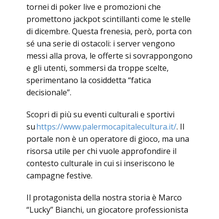
tornei di poker live e promozioni che
promettono jackpot scintillanti come le stelle
di dicembre. Questa frenesia, però, porta con
sé una serie di ostacoli: i server vengono
messi alla prova, le offerte si sovrappongono
e gli utenti, sommersi da troppe scelte,
sperimentano la cosiddetta “fatica
decisionale”.
Scopri di più su eventi culturali e sportivi
su
https://www.palermocapitalecultura.it/
. Il
portale non è un operatore di gioco, ma una
risorsa utile per chi vuole approfondire il
contesto culturale in cui si inseriscono le
campagne festive.
Il protagonista della nostra storia è Marco
“Lucky” Bianchi, un giocatore professionista