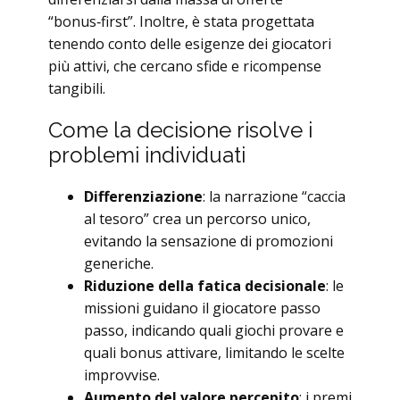
“bonus‑first”. Inoltre, è stata progettata
tenendo conto delle esigenze dei giocatori
più attivi, che cercano sfide e ricompense
tangibili.
Come la decisione risolve i
problemi individuati
Differenziazione
: la narrazione “caccia
al tesoro” crea un percorso unico,
evitando la sensazione di promozioni
generiche.
Riduzione della fatica decisionale
: le
missioni guidano il giocatore passo
passo, indicando quali giochi provare e
quali bonus attivare, limitando le scelte
improvvise.
Aumento del valore percepito
: i premi