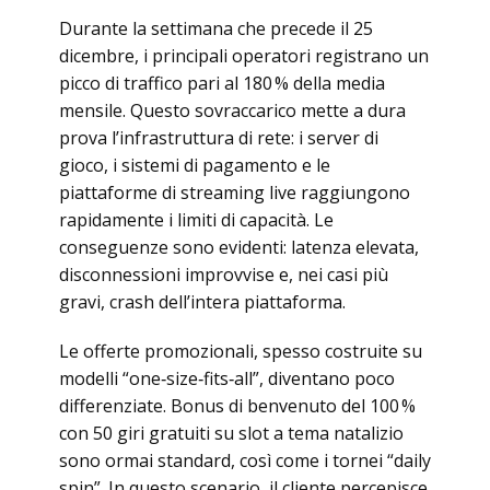
Durante la settimana che precede il 25
dicembre, i principali operatori registrano un
picco di traffico pari al 180 % della media
mensile. Questo sovraccarico mette a dura
prova l’infrastruttura di rete: i server di
gioco, i sistemi di pagamento e le
piattaforme di streaming live raggiungono
rapidamente i limiti di capacità. Le
conseguenze sono evidenti: latenza elevata,
disconnessioni improvvise e, nei casi più
gravi, crash dell’intera piattaforma.
Le offerte promozionali, spesso costruite su
modelli “one‑size‑fits‑all”, diventano poco
differenziate. Bonus di benvenuto del 100 %
con 50 giri gratuiti su slot a tema natalizio
sono ormai standard, così come i tornei “daily
spin”. In questo scenario, il cliente percepisce