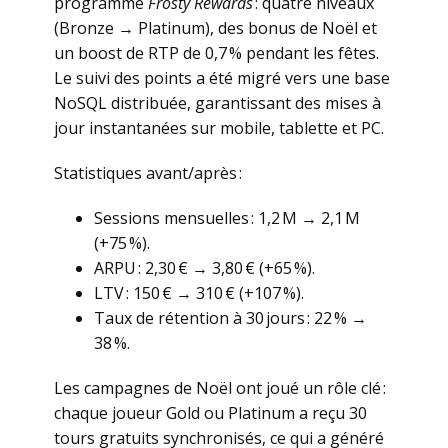
programme
Frosty Rewards
: quatre niveaux
(Bronze → Platinum), des bonus de Noël et
un boost de RTP de 0,7 % pendant les fêtes.
Le suivi des points a été migré vers une base
NoSQL distribuée, garantissant des mises à
jour instantanées sur mobile, tablette et PC.
Statistiques avant/après :
Sessions mensuelles : 1,2 M → 2,1 M
(+75 %).
ARPU : 2,30 € → 3,80 € (+65 %).
LTV : 150 € → 310 € (+107 %).
Taux de rétention à 30 jours : 22 % →
38 %.
Les campagnes de Noël ont joué un rôle clé :
chaque joueur Gold ou Platinum a reçu 30
tours gratuits synchronisés, ce qui a généré