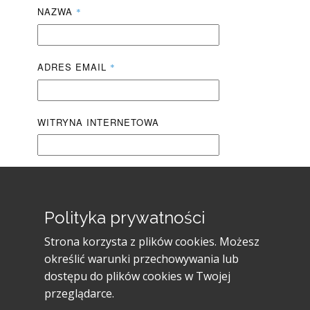
NAZWA
*
ADRES EMAIL
*
WITRYNA INTERNETOWA
ZAPAMIĘTAJ MOJE DANE W TEJ
PRZEGLĄDARCE PODCZAS PISANIA
Polityka prywatności
KOLEJNYCH KOMENTARZY.
Strona korzysta z plików cookies. Możesz
określić warunki przechowywania lub
Dodaj komentarz
dostępu do plików cookies w Twojej
przeglądarce.