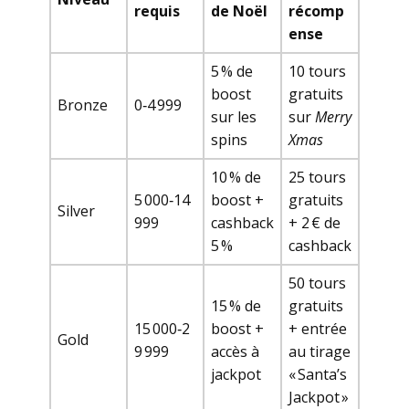
requis
de Noël
récomp
ense
5 % de
10 tours
boost
gratuits
Bronze
0‑4 999
sur les
sur
Merry
spins
Xmas
10 % de
25 tours
5 000‑14
boost +
gratuits
Silver
999
cashback
+ 2 € de
5 %
cashback
50 tours
15 % de
gratuits
15 000‑2
boost +
+ entrée
Gold
9 999
accès à
au tirage
jackpot
« Santa’s
Jackpot »