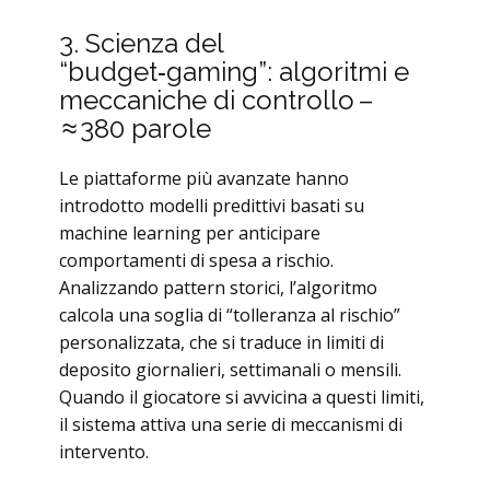
3. Scienza del
“budget‑gaming”: algoritmi e
meccaniche di controllo –
≈ 380 parole
Le piattaforme più avanzate hanno
introdotto modelli predittivi basati su
machine learning per anticipare
comportamenti di spesa a rischio.
Analizzando pattern storici, l’algoritmo
calcola una soglia di “tolleranza al rischio”
personalizzata, che si traduce in limiti di
deposito giornalieri, settimanali o mensili.
Quando il giocatore si avvicina a questi limiti,
il sistema attiva una serie di meccanismi di
intervento.