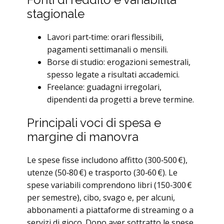
stagionale
Lavori part‑time: orari flessibili,
pagamenti settimanali o mensili.
Borse di studio: erogazioni semestrali,
spesso legate a risultati accademici.
Freelance: guadagni irregolari,
dipendenti da progetti a breve termine.
Principali voci di spesa e
margine di manovra
Le spese fisse includono affitto (300‑500 €),
utenze (50‑80 €) e trasporto (30‑60 €). Le
spese variabili comprendono libri (150‑300 €
per semestre), cibo, svago e, per alcuni,
abbonamenti a piattaforme di streaming o a
servizi di gioco. Dopo aver sottratto le spese