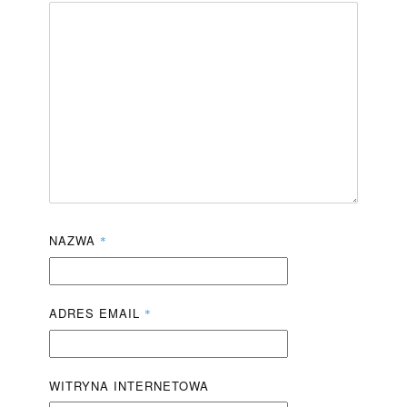
NAZWA
*
ADRES EMAIL
*
WITRYNA INTERNETOWA