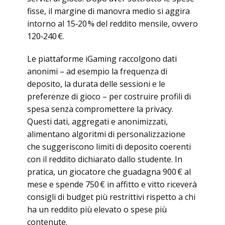
fisse, il margine di manovra medio si aggira
intorno al 15‑20 % del reddito mensile, ovvero
120‑240 €.
Le piattaforme iGaming raccolgono dati
anonimi – ad esempio la frequenza di
deposito, la durata delle sessioni e le
preferenze di gioco – per costruire profili di
spesa senza compromettere la privacy.
Questi dati, aggregati e anonimizzati,
alimentano algoritmi di personalizzazione
che suggeriscono limiti di deposito coerenti
con il reddito dichiarato dallo studente. In
pratica, un giocatore che guadagna 900 € al
mese e spende 750 € in affitto e vitto riceverà
consigli di budget più restrittivi rispetto a chi
ha un reddito più elevato o spese più
contenute.