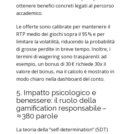
ottenere benefici concreti legati al percorso
accademico.
Le offerte sono calibrate per mantenere il
RTP medio dei giochi sopra il 95 % e per
limitare la volatilità, riducendo la probabilità
di grosse perdite in breve tempo. Inoltre, i
termini di wagering sono trasparenti: ad
esempio, un bonus di 30 € richiede 30x il
valore del bonus, ma il calcolo è mostrato in
modo chiaro nella dashboard del conto.
5. Impatto psicologico e
benessere: il ruolo della
gamification responsabile –
≈ 380 parole
La teoria della “self‑determination” (SDT)