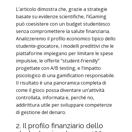
L’articolo dimostra che, grazie a strategie
basate su evidenze scientifiche, l’iGaming
può coesistere con un budget studentesco
senza compromettere la salute finanziaria.
Analizzeremo il profilo economico tipico dello
studente‑giocatore, i modelli predittivi che le
piattaforme impiegano per limitare le spese
impulsive, le offerte “student‑friendly”
progettate con A/B testing, e l’impatto
psicologico di una gamification responsabile.
Il risultato è una panoramica completa di
come il gioco possa diventare un’attività
controllata, informata e, perché no,
addirittura utile per sviluppare competenze
di gestione del denaro.
2. Il profilo finanziario dello