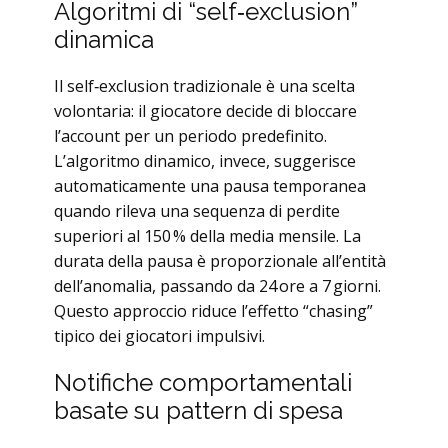
Algoritmi di “self‑exclusion”
dinamica
Il self‑exclusion tradizionale è una scelta
volontaria: il giocatore decide di bloccare
l’account per un periodo predefinito.
L’algoritmo dinamico, invece, suggerisce
automaticamente una pausa temporanea
quando rileva una sequenza di perdite
superiori al 150 % della media mensile. La
durata della pausa è proporzionale all’entità
dell’anomalia, passando da 24 ore a 7 giorni.
Questo approccio riduce l’effetto “chasing”
tipico dei giocatori impulsivi.
Notifiche comportamentali
basate su pattern di spesa