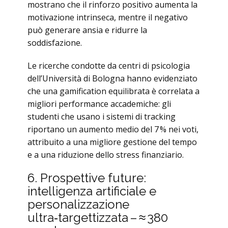
mostrano che il rinforzo positivo aumenta la
motivazione intrinseca, mentre il negativo
può generare ansia e ridurre la
soddisfazione.
Le ricerche condotte da centri di psicologia
dell’Università di Bologna hanno evidenziato
che una gamification equilibrata è correlata a
migliori performance accademiche: gli
studenti che usano i sistemi di tracking
riportano un aumento medio del 7 % nei voti,
attribuito a una migliore gestione del tempo
e a una riduzione dello stress finanziario.
6. Prospettive future:
intelligenza artificiale e
personalizzazione
ultra‑targettizzata – ≈ 380