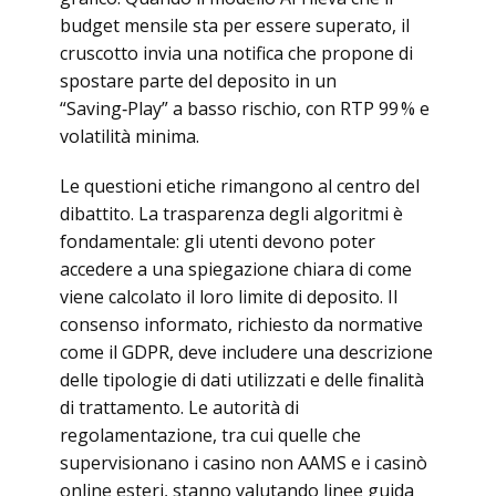
budget mensile sta per essere superato, il
cruscotto invia una notifica che propone di
spostare parte del deposito in un
“Saving‑Play” a basso rischio, con RTP 99 % e
volatilità minima.
Le questioni etiche rimangono al centro del
dibattito. La trasparenza degli algoritmi è
fondamentale: gli utenti devono poter
accedere a una spiegazione chiara di come
viene calcolato il loro limite di deposito. Il
consenso informato, richiesto da normative
come il GDPR, deve includere una descrizione
delle tipologie di dati utilizzati e delle finalità
di trattamento. Le autorità di
regolamentazione, tra cui quelle che
supervisionano i casino non AAMS e i casinò
online esteri, stanno valutando linee guida