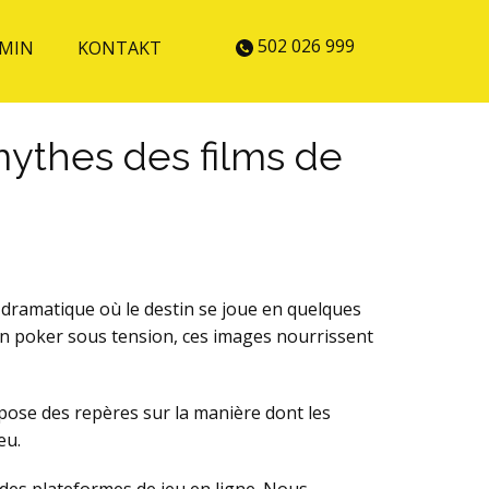
502 026 999
MIN
KONTAKT
 mythes des films de
 dramatique où le destin se joue en quelques
un poker sous tension, ces images nourrissent
opose des repères sur la manière dont les
eu.