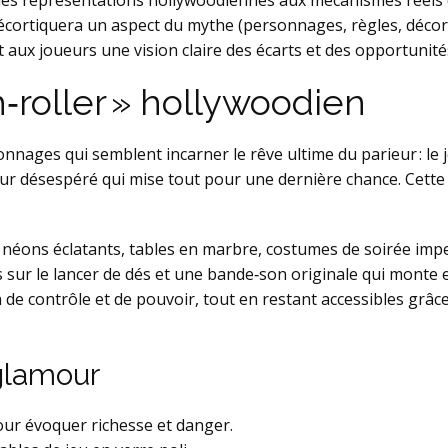
 les représentations hollywoodiennes aux mécanismes réels 
décortiquera un aspect du mythe (personnages, règles, décor,
et aux joueurs une vision claire des écarts et des opportunité
h‑roller » hollywoodien
onnages qui semblent incarner le rêve ultime du parieur : le
eur désespéré qui mise tout pour une dernière chance. Cette
néons éclatants, tables en marbre, costumes de soirée impecc
s sur le lancer de dés et une bande‑son originale qui monte en
on de contrôle et de pouvoir, tout en restant accessibles grâ
 glamour
pour évoquer richesse et danger.