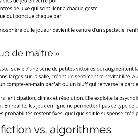
ables de jeu en verre poli.
res de luxe qui scintillent à chaque geste.
ue qui ponctue chaque pari.
phère où le joueur devient le centre d’un spectacle, renfor
oup de maître »
te, suivie d’une série de petites victoires qui augmentent l
s larges sur la salle, créant un sentiment d’inévitabilité. A
un compte‑en‑main parfait ou un bluff qui renverse la partie
rs : anticipation, climax et résolution. Elle exploite la psyc
. En réalité, les jeux en ligne ne permettent pas ce type de
robabilités restent fixes, quel que soit le suspense créé p
 fiction vs. algorithmes