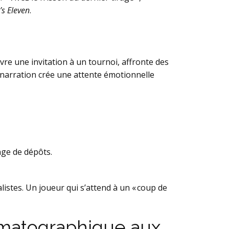
s Eleven
.
re une invitation à un tournoi, affronte des
e narration crée une attente émotionnelle
nge de dépôts.
listes. Un joueur qui s’attend à un « coup de
nématographique aux