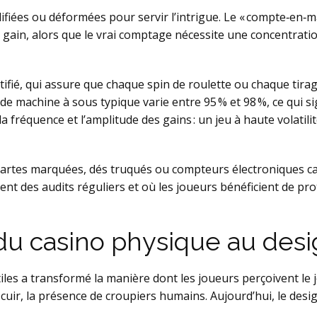
ifiées ou déformées pour servir l’intrigue. Le « compte‑en‑m
 gain, alors que le vrai comptage nécessite une concentration
ifié, qui assure que chaque spin de roulette ou chaque tira
de machine à sous typique varie entre 95 % et 98 %, ce qui sig
la fréquence et l’amplitude des gains : un jeu à haute volatili
: cartes marquées, dés truqués ou compteurs électroniques cac
nt des audits réguliers et où les joueurs bénéficient de pro
: du casino physique au de
iles a transformé la manière dont les joueurs perçoivent le j
u cuir, la présence de croupiers humains. Aujourd’hui, le des