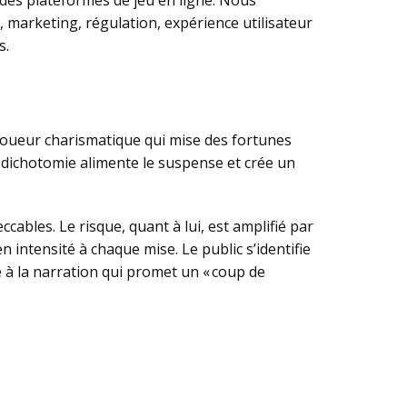
des plateformes de jeu en ligne. Nous
 marketing, régulation, expérience utilisateur
s.
 joueur charismatique qui mise des fortunes
 dichotomie alimente le suspense et crée un
ables. Le risque, quant à lui, est amplifié par
 intensité à chaque mise. Le public s’identifie
ce à la narration qui promet un « coup de