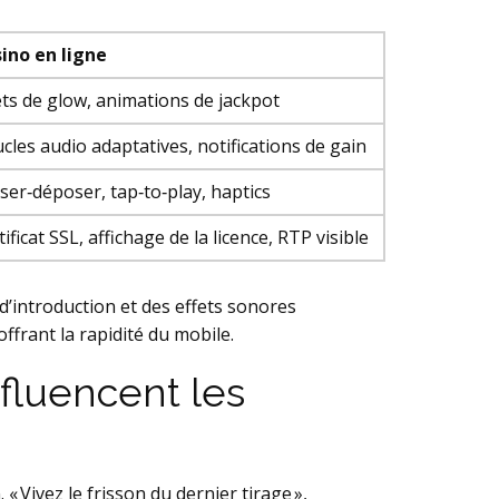
ino en ligne
ets de glow, animations de jackpot
cles audio adaptatives, notifications de gain
sser‑déposer, tap‑to‑play, haptics
tificat SSL, affichage de la licence, RTP visible
d’introduction et des effets sonores
ffrant la rapidité du mobile.
nfluencent les
 Vivez le frisson du dernier tirage »,