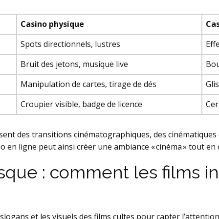
Casino physique
Cas
Spots directionnels, lustres
Eff
Bruit des jetons, musique live
Bou
Manipulation de cartes, tirage de dés
Gli
Croupier visible, badge de licence
Cer
isent des transitions cinématographiques, des cinématiques 
 en ligne peut ainsi créer une ambiance « cinéma » tout en o
isque : comment les films i
ns et les visuels des films cultes pour capter l’attention. «