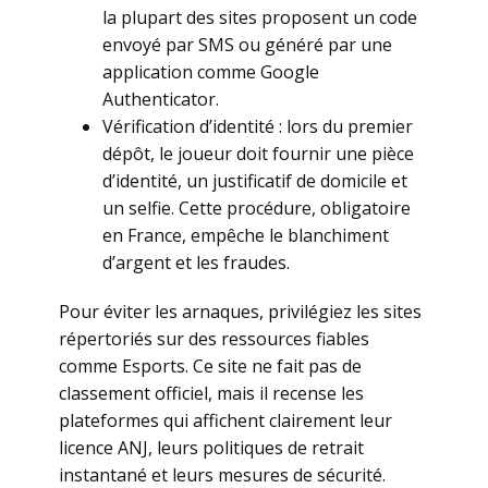
la plupart des sites proposent un code
envoyé par SMS ou généré par une
application comme Google
Authenticator.
Vérification d’identité : lors du premier
dépôt, le joueur doit fournir une pièce
d’identité, un justificatif de domicile et
un selfie. Cette procédure, obligatoire
en France, empêche le blanchiment
d’argent et les fraudes.
Pour éviter les arnaques, privilégiez les sites
répertoriés sur des ressources fiables
comme Esports. Ce site ne fait pas de
classement officiel, mais il recense les
plateformes qui affichent clairement leur
licence ANJ, leurs politiques de retrait
instantané et leurs mesures de sécurité.