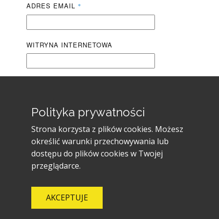
ADRES EMAIL
*
WITRYNA INTERNETOWA
ZAPAMIĘTAJ MOJE DANE W TEJ
PRZEGLĄDARCE PODCZAS PISANIA
Polityka prywatności
KOLEJNYCH KOMENTARZY.
Strona korzysta z plików cookies. Możesz
określić warunki przechowywania lub
Dodaj komentarz
dostępu do plików cookies w Twojej
przeglądarce.
COPYRIGHT FEDEŃCZAK 2020 r.
AKCEPTUJE
POLITYKA PRYWATNOŚCI