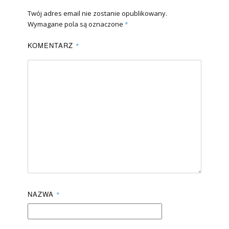
Twój adres email nie zostanie opublikowany.
Wymagane pola są oznaczone
*
KOMENTARZ
*
NAZWA
*