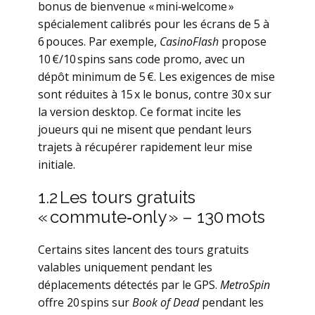
bonus de bienvenue « mini‑welcome »
spécialement calibrés pour les écrans de 5 à
6 pouces. Par exemple,
CasinoFlash
propose
10 €/10 spins sans code promo, avec un
dépôt minimum de 5 €. Les exigences de mise
sont réduites à 15 x le bonus, contre 30 x sur
la version desktop. Ce format incite les
joueurs qui ne misent que pendant leurs
trajets à récupérer rapidement leur mise
initiale.
1.2 Les tours gratuits
« commute‑only » – 130 mots
Certains sites lancent des tours gratuits
valables uniquement pendant les
déplacements détectés par le GPS.
MetroSpin
offre 20 spins sur
Book of Dead
pendant les