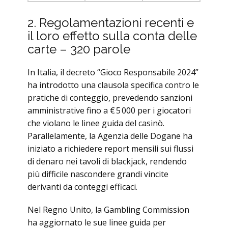
2. Regolamentazioni recenti e
il loro effetto sulla conta delle
carte – 320 parole
In Italia, il decreto “Gioco Responsabile 2024”
ha introdotto una clausola specifica contro le
pratiche di conteggio, prevedendo sanzioni
amministrative fino a € 5 000 per i giocatori
che violano le linee guida del casinò.
Parallelamente, la Agenzia delle Dogane ha
iniziato a richiedere report mensili sui flussi
di denaro nei tavoli di blackjack, rendendo
più difficile nascondere grandi vincite
derivanti da conteggi efficaci.
Nel Regno Unito, la Gambling Commission
ha aggiornato le sue linee guida per