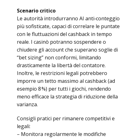
Scenario critico
Le autorità introdurranno AI anti‑conteggio
più sofisticate, capaci di correlare le puntate
con le fluttuazioni del cashback in tempo
reale. I casinò potranno sospendere o
chiudere gli account che superano soglie di
“bet sizing” non conformi, limitando
drasticamente la libertà del contatore.
Inoltre, le restrizioni legali potrebbero
imporre un tetto massimo al cashback (ad
esempio 8 %) per tutti i giochi, rendendo
meno efficace la strategia di riduzione della
varianza.
Consigli pratici per rimanere competitivi e
legali:
– Monitora regolarmente le modifiche