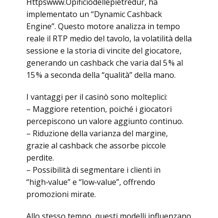
Httpswww.Opificiodellepietredur, ha
implementato un “Dynamic Cashback
Engine”. Questo motore analizza in tempo
reale il RTP medio del tavolo, la volatilità della
sessione e la storia di vincite del giocatore,
generando un cashback che varia dal 5 % al
15 % a seconda della “qualità” della mano.
I vantaggi per il casinò sono molteplici:
– Maggiore retention, poiché i giocatori
percepiscono un valore aggiunto continuo.
– Riduzione della varianza del margine,
grazie al cashback che assorbe piccole
perdite.
– Possibilità di segmentare i clienti in
“high‑value” e “low‑value”, offrendo
promozioni mirate.
Allo stesso tempo, questi modelli influenzano