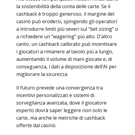
la sostenibilità della conta delle carte. Se il
cashback è troppo generoso, il margine del
casinò può erodersi, spingendo gli operatori
a introdurre limiti più severi sul “bet sizing” o
a richiedere un “wagering” più alto. D’altro
canto, un cashback calibrato può incentivare
i giocatori a rimanere al tavolo più a lungo,
aumentando il volume di mani giocate e, di
conseguenza, i dati a disposizione dell’AI per
migliorare la sicurezza.
Il futuro prevede una convergenza tra
incentivi personalizzati e sistemi di
sorveglianza avanzata, dove il giocatore
esperto dovrà saper leggere non solo le
carte, ma anche le metriche di cashback
offerte dal casinò.