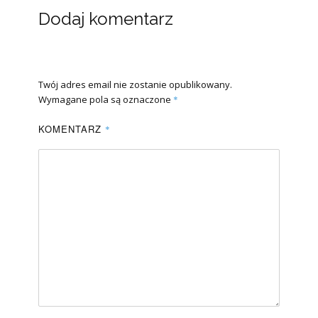
Dodaj komentarz
Twój adres email nie zostanie opublikowany.
Wymagane pola są oznaczone
*
KOMENTARZ
*