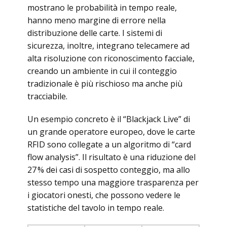
mostrano le probabilità in tempo reale,
hanno meno margine di errore nella
distribuzione delle carte. I sistemi di
sicurezza, inoltre, integrano telecamere ad
alta risoluzione con riconoscimento facciale,
creando un ambiente in cui il conteggio
tradizionale è più rischioso ma anche più
tracciabile.
Un esempio concreto è il “Blackjack Live” di
un grande operatore europeo, dove le carte
RFID sono collegate a un algoritmo di “card
flow analysis”. Il risultato è una riduzione del
27 % dei casi di sospetto conteggio, ma allo
stesso tempo una maggiore trasparenza per
i giocatori onesti, che possono vedere le
statistiche del tavolo in tempo reale.