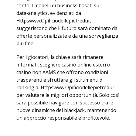
conto. I modelli di business basati su
data‑analytics, evidenziati da
Httpswww.Opificiodellepietredur,
suggeriscono che il futuro sarà dominato da
offerte personalizzate e da una sorveglianza
più fine.
Per i giocatori, la chiave sarà rimanere
informati, scegliere casinò online esteri o
casino non AAMS che offrono condizioni
trasparenti e sfruttare gli strumenti di
ranking di Httpswww.Opificiodellepietredur
per valutare le migliori opportunità. Solo così
sarà possibile navigare con successo tra le
nuove dinamiche del blackjack, mantenendo
un approccio responsabile e profittevole.