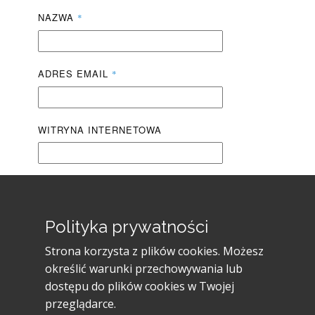
NAZWA
*
ADRES EMAIL
*
WITRYNA INTERNETOWA
ZAPAMIĘTAJ MOJE DANE W TEJ
PRZEGLĄDARCE PODCZAS PISANIA
Polityka prywatności
KOLEJNYCH KOMENTARZY.
Strona korzysta z plików cookies. Możesz
określić warunki przechowywania lub
Dodaj komentarz
dostępu do plików cookies w Twojej
przeglądarce.