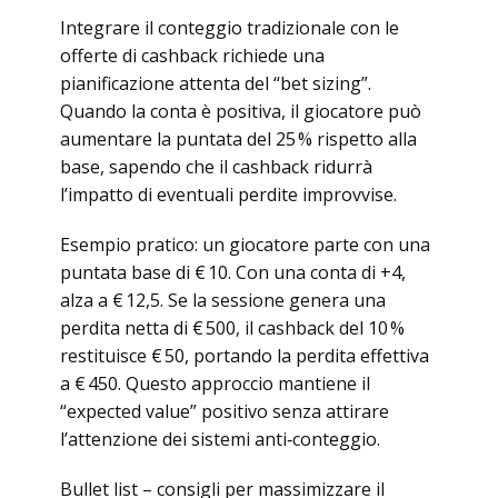
Integrare il conteggio tradizionale con le
offerte di cashback richiede una
pianificazione attenta del “bet sizing”.
Quando la conta è positiva, il giocatore può
aumentare la puntata del 25 % rispetto alla
base, sapendo che il cashback ridurrà
l’impatto di eventuali perdite improvvise.
Esempio pratico: un giocatore parte con una
puntata base di € 10. Con una conta di +4,
alza a € 12,5. Se la sessione genera una
perdita netta di € 500, il cashback del 10 %
restituisce € 50, portando la perdita effettiva
a € 450. Questo approccio mantiene il
“expected value” positivo senza attirare
l’attenzione dei sistemi anti‑conteggio.
Bullet list – consigli per massimizzare il