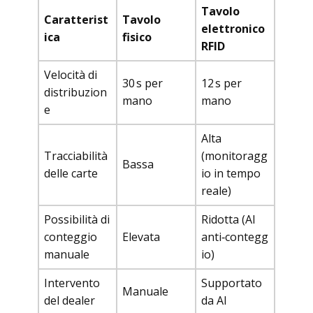
Tavolo
Caratterist
Tavolo
elettronico
ica
fisico
RFID
Velocità di
30 s per
12 s per
distribuzion
mano
mano
e
Alta
Tracciabilità
(monitoragg
Bassa
delle carte
io in tempo
reale)
Possibilità di
Ridotta (AI
conteggio
Elevata
anti‑contegg
manuale
io)
Intervento
Supportato
Manuale
del dealer
da AI