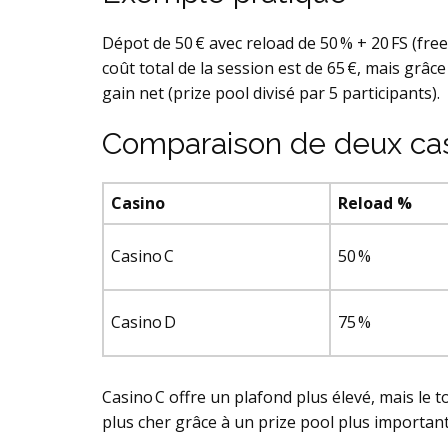
Dépot de 50 € avec reload de 50 % + 20 FS (free
coût total de la session est de 65 €, mais grâ
gain net (prize pool divisé par 5 participants).
Comparaison de deux ca
Casino
Reload %
Casino C
50 %
Casino D
75 %
Casino C offre un plafond plus élevé, mais le t
plus cher grâce à un prize pool plus important