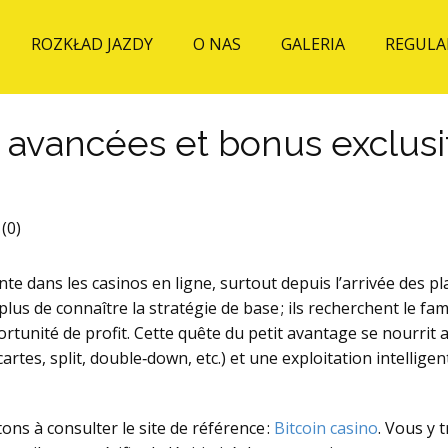
ROZKŁAD JAZDY
O NAS
GALERIA
REGULA
es avancées et bonus exclus
(0)
nte dans les casinos en ligne, surtout depuis l’arrivée des 
us de connaître la stratégie de base ; ils recherchent le fa
tunité de profit. Cette quête du petit avantage se nourrit a
artes, split, double‑down, etc.) et une exploitation intelli
ns à consulter le site de référence :
Bitcoin casino
. Vous y 