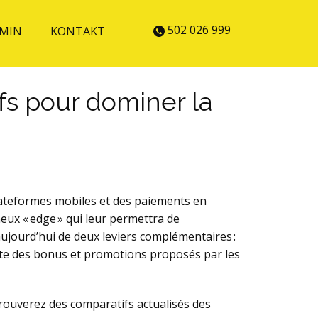
502 026 999
MIN
KONTAKT
ifs pour dominer la
plateformes mobiles et des paiements en
meux « edge » qui leur permettra de
ujourd’hui de deux leviers complémentaires :
gente des bonus et promotions proposés par les
trouverez des comparatifs actualisés des