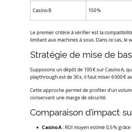
Casino B
150 %
Le premier critère à vérifier est la compatibili
limitant aux machines à sous. Dans ce cas, le
Stratégie de mise de ba
Supposons un dépôt de 100 € sur Casino A, qui 
playthrough est de 30 x, il faut miser 6 000 € a
Cette approche permet de profiter d’un volume 
conservant une marge de sécurité.
Comparaison d’impact sur
Casino A
: ROI moyen estimé 0,5 % grâce