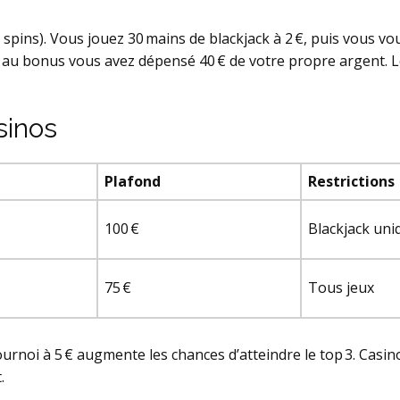
 spins). Vous jouez 30 mains de blackjack à 2 €, puis vous vous
ce au bonus vous avez dépensé 40 € de votre propre argent. L
sinos
Plafond
Restrictions
100 €
Blackjack un
75 €
Tous jeux
ournoi à 5 € augmente les chances d’atteindre le top 3. Casin
.