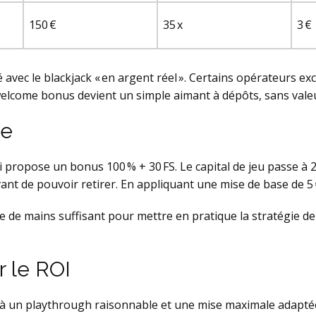
150 €
35 x
3 €
té avec le blackjack « en argent réel ». Certains opérateurs ex
 welcome bonus devient un simple aimant à dépôts, sans valeu
se
propose un bonus 100 % + 30 FS. Le capital de jeu passe à 20
vant de pouvoir retirer. En appliquant une mise de base de 5 €
de mains suffisant pour mettre en pratique la stratégie de b
 le ROI
 à un playthrough raisonnable et une mise maximale adapté