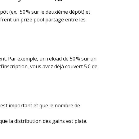
t (ex. : 50 % sur le deuxième dépôt) et
ffrent un prize pool partagé entre les
nt. Par exemple, un reload de 50 % sur un
’inscription, vous avez déjà couvert 5 € de
l est important et que le nombre de
 que la distribution des gains est plate.