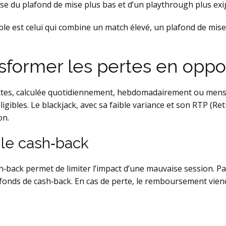
se du plafond de mise plus bas et d’un playthrough plus exi
le est celui qui combine un match élevé, un plafond de mise
ansformer les pertes en opp
ettes, calculée quotidiennement, hebdomadairement ou mens
igibles. Le blackjack, avec sa faible variance et son RTP (Re
on.
 le cash‑back
h‑back permet de limiter l’impact d’une mauvaise session. Pa
onds de cash‑back. En cas de perte, le remboursement viendr