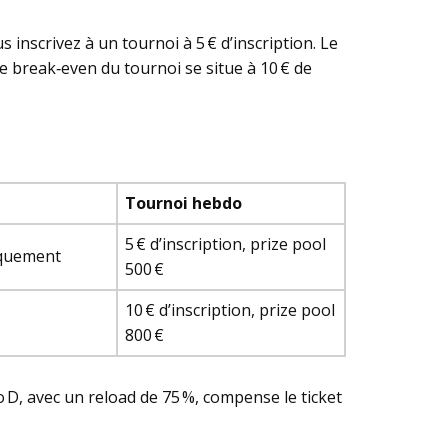
 inscrivez à un tournoi à 5 € d’inscription. Le
e break‑even du tournoi se situe à 10 € de
Tournoi hebdo
5 € d’inscription, prize pool
iquement
500 €
10 € d’inscription, prize pool
800 €
o D, avec un reload de 75 %, compense le ticket