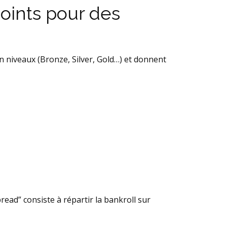
points pour des
 niveaux (Bronze, Silver, Gold…) et donnent
read” consiste à répartir la bankroll sur