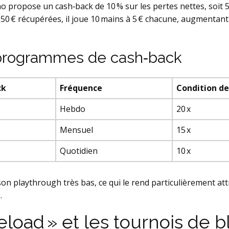
propose un cash‑back de 10 % sur les pertes nettes, soit 50 €
es 50 € récupérées, il joue 10 mains à 5 € chacune, augment
 programmes de cash‑back
ck
Fréquence
Condition d
Hebdo
20 x
Mensuel
15 x
Quotidien
10 x
 playthrough très bas, ce qui le rend particulièrement attra
.
eload » et les tournois de 