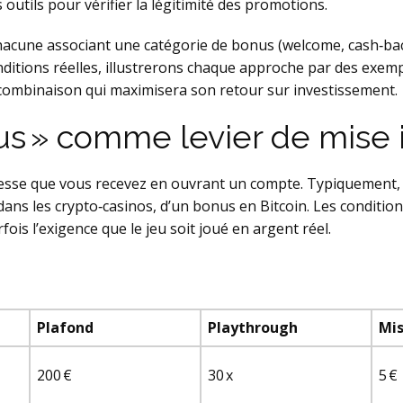
 outils pour vérifier la légitimité des promotions.
 chacune associant une catégorie de bonus (welcome, cash‑back,
ditions réelles, illustrerons chaque approche par des exemp
a combinaison qui maximisera son retour sur investissement.
s » comme levier de mise i
sse que vous recevez en ouvrant un compte. Typiquement, il 
dans les crypto‑casinos, d’un bonus en Bitcoin. Les conditio
fois l’exigence que le jeu soit joué en argent réel.
Plafond
Playthrough
Mis
200 €
30 x
5 €