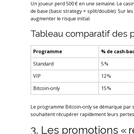
Un joueur perd 500 € en une semaine. Le casino 
de base (basic strategy + split/double). Sur l
augmenter le risque initial.
Tableau comparatif des
Programme
% de cash‑ba
Standard
5 %
VIP
12 %
Bitcoin‑only
15 %
Le programme Bitcoin‑only se démarque par son
souhaitent récupérer rapidement leurs pertes
3. Les promotions « r