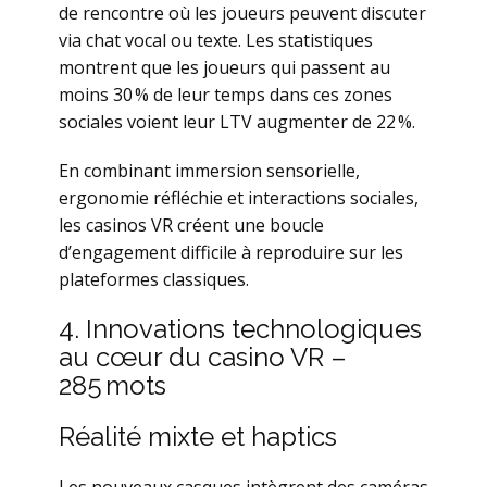
de rencontre où les joueurs peuvent discuter
via chat vocal ou texte. Les statistiques
montrent que les joueurs qui passent au
moins 30 % de leur temps dans ces zones
sociales voient leur LTV augmenter de 22 %.
En combinant immersion sensorielle,
ergonomie réfléchie et interactions sociales,
les casinos VR créent une boucle
d’engagement difficile à reproduire sur les
plateformes classiques.
4. Innovations technologiques
au cœur du casino VR –
285 mots
Réalité mixte et haptics