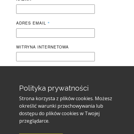
ADRES EMAIL
*
WITRYNA INTERNETOWA
ZAPAMIĘTAJ MOJE DANE W TEJ
PRZEGLĄDARCE PODCZAS PISANIA
Polityka prywatności
KOLEJNYCH KOMENTARZY.
Strona korzysta z plików cookies. Możesz
określić warunki przechowywania lub
Dodaj komentarz
dostępu do plików cookies w Twojej
przeglądarce.