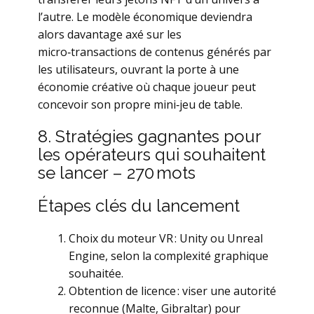
l’autre. Le modèle économique deviendra
alors davantage axé sur les
micro‑transactions de contenus générés par
les utilisateurs, ouvrant la porte à une
économie créative où chaque joueur peut
concevoir son propre mini‑jeu de table.
8. Stratégies gagnantes pour
les opérateurs qui souhaitent
se lancer – 270 mots
Étapes clés du lancement
Choix du moteur VR : Unity ou Unreal
Engine, selon la complexité graphique
souhaitée.
Obtention de licence : viser une autorité
reconnue (Malte, Gibraltar) pour