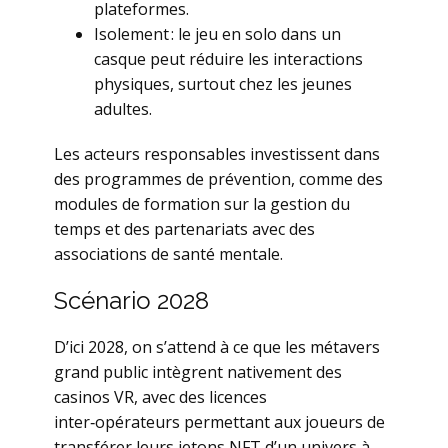
plateformes.
Isolement : le jeu en solo dans un
casque peut réduire les interactions
physiques, surtout chez les jeunes
adultes.
Les acteurs responsables investissent dans
des programmes de prévention, comme des
modules de formation sur la gestion du
temps et des partenariats avec des
associations de santé mentale.
Scénario 2028
D’ici 2028, on s’attend à ce que les métavers
grand public intègrent nativement des
casinos VR, avec des licences
inter‑opérateurs permettant aux joueurs de
transférer leurs jetons NFT d’un univers à