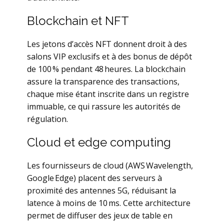
Blockchain et NFT
Les jetons d’accès NFT donnent droit à des
salons VIP exclusifs et à des bonus de dépôt
de 100 % pendant 48 heures. La blockchain
assure la transparence des transactions,
chaque mise étant inscrite dans un registre
immuable, ce qui rassure les autorités de
régulation.
Cloud et edge computing
Les fournisseurs de cloud (AWS Wavelength,
Google Edge) placent des serveurs à
proximité des antennes 5G, réduisant la
latence à moins de 10 ms. Cette architecture
permet de diffuser des jeux de table en