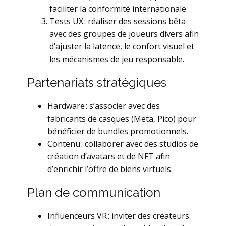
faciliter la conformité internationale.
Tests UX : réaliser des sessions bêta
avec des groupes de joueurs divers afin
d’ajuster la latence, le confort visuel et
les mécanismes de jeu responsable.
Partenariats stratégiques
Hardware : s’associer avec des
fabricants de casques (Meta, Pico) pour
bénéficier de bundles promotionnels.
Contenu : collaborer avec des studios de
création d’avatars et de NFT afin
d’enrichir l’offre de biens virtuels.
Plan de communication
Influenceurs VR : inviter des créateurs