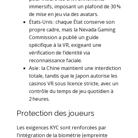
immersifs, imposant un plafond de 30 %
de mise en jeu via des avatars.
États‑Unis : chaque État conserve son
propre cadre, mais la Nevada Gaming
Commission a publié un guide
spécifique à la VR, exigeant une
vérification de l’identité via
reconnaissance faciale.
Asie : la Chine maintient une interdiction
totale, tandis que le Japon autorise les
casinos VR sous licence stricte, avec un
contrôle du temps de jeu quotidien à
2 heures.
Protection des joueurs
Les exigences KYC sont renforcées par
l’intégration de la biométrie (empreinte