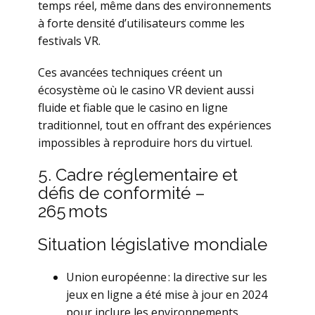
temps réel, même dans des environnements
à forte densité d’utilisateurs comme les
festivals VR.
Ces avancées techniques créent un
écosystème où le casino VR devient aussi
fluide et fiable que le casino en ligne
traditionnel, tout en offrant des expériences
impossibles à reproduire hors du virtuel.
5. Cadre réglementaire et
défis de conformité –
265 mots
Situation législative mondiale
Union européenne : la directive sur les
jeux en ligne a été mise à jour en 2024
pour inclure les environnements