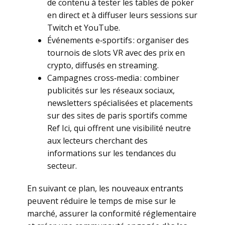
de contenu à tester les tables de poker
en direct et à diffuser leurs sessions sur
Twitch et YouTube.
Événements e‑sportifs : organiser des
tournois de slots VR avec des prix en
crypto, diffusés en streaming.
Campagnes cross‑media : combiner
publicités sur les réseaux sociaux,
newsletters spécialisées et placements
sur des sites de paris sportifs comme
Ref Ici, qui offrent une visibilité neutre
aux lecteurs cherchant des
informations sur les tendances du
secteur.
En suivant ce plan, les nouveaux entrants
peuvent réduire le temps de mise sur le
marché, assurer la conformité réglementaire