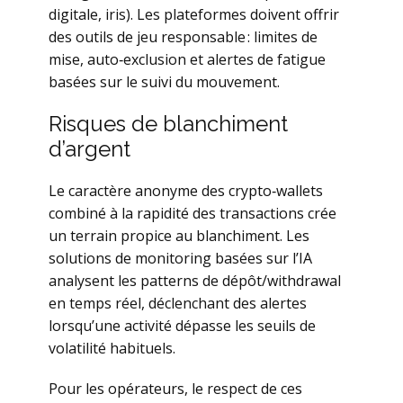
digitale, iris). Les plateformes doivent offrir
des outils de jeu responsable : limites de
mise, auto‑exclusion et alertes de fatigue
basées sur le suivi du mouvement.
Risques de blanchiment
d’argent
Le caractère anonyme des crypto‑wallets
combiné à la rapidité des transactions crée
un terrain propice au blanchiment. Les
solutions de monitoring basées sur l’IA
analysent les patterns de dépôt/withdrawal
en temps réel, déclenchant des alertes
lorsqu’une activité dépasse les seuils de
volatilité habituels.
Pour les opérateurs, le respect de ces