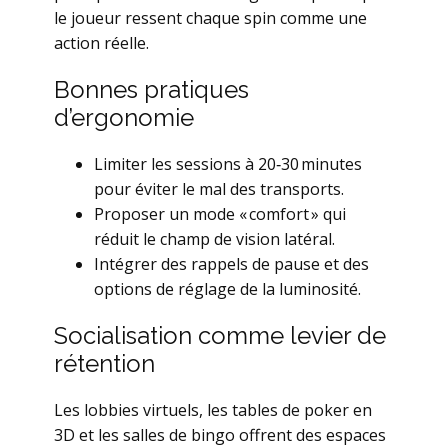
le joueur ressent chaque spin comme une
action réelle.
Bonnes pratiques
d’ergonomie
Limiter les sessions à 20‑30 minutes
pour éviter le mal des transports.
Proposer un mode « comfort » qui
réduit le champ de vision latéral.
Intégrer des rappels de pause et des
options de réglage de la luminosité.
Socialisation comme levier de
rétention
Les lobbies virtuels, les tables de poker en
3D et les salles de bingo offrent des espaces