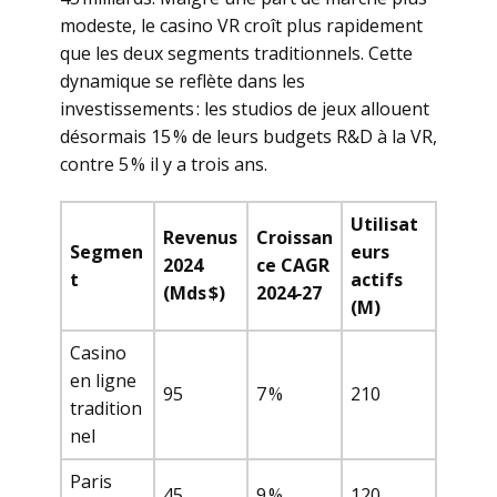
modeste, le casino VR croît plus rapidement
que les deux segments traditionnels. Cette
dynamique se reflète dans les
investissements : les studios de jeux allouent
désormais 15 % de leurs budgets R&D à la VR,
contre 5 % il y a trois ans.
Utilisat
Revenus
Croissan
Segmen
eurs
2024
ce CAGR
t
actifs
(Mds $)
2024‑27
(M)
Casino
en ligne
95
7 %
210
tradition
nel
Paris
45
9 %
120