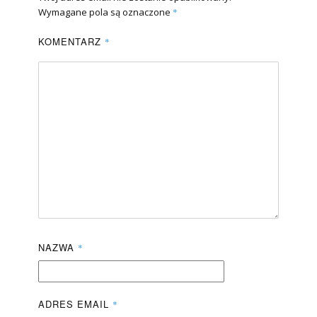
Wymagane pola są oznaczone
*
KOMENTARZ
*
NAZWA
*
ADRES EMAIL
*