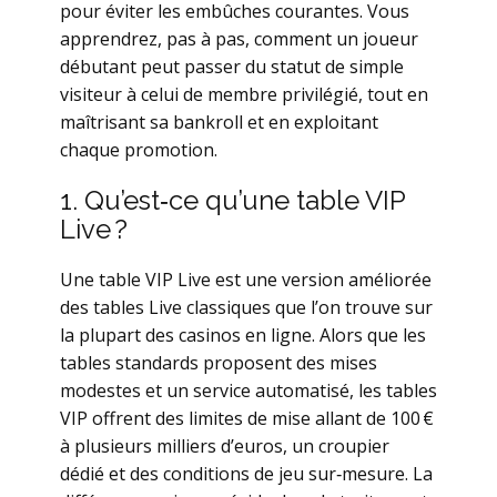
pour éviter les embûches courantes. Vous
apprendrez, pas à pas, comment un joueur
débutant peut passer du statut de simple
visiteur à celui de membre privilégié, tout en
maîtrisant sa bankroll et en exploitant
chaque promotion.
1. Qu’est‑ce qu’une table VIP
Live ?
Une table VIP Live est une version améliorée
des tables Live classiques que l’on trouve sur
la plupart des casinos en ligne. Alors que les
tables standards proposent des mises
modestes et un service automatisé, les tables
VIP offrent des limites de mise allant de 100 €
à plusieurs milliers d’euros, un croupier
dédié et des conditions de jeu sur‑mesure. La