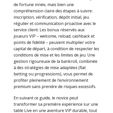
de fortune innée, mais bien une
compréhension claire des étapes à suivre :
inscription, vérification, dépôt initial, jeu
régulier et communication proactive avec le
service client. Les bonus réservés aux
joueurs VIP – welcome, reload, cashback et
points de fidélité – peuvent multiplier votre
capital de départ, à condition de respecter les
conditions de mise et les limites de jeu. Une
gestion rigoureuse de la bankroll, combinée
à des stratégies de mise adaptées (flat
betting ou progressions), vous permet de
profiter pleinement de l’environnement
premium sans prendre de risques excessifs.
En suivant ce guide, le novice peut
transformer sa première expérience sur une
table Live en une aventure VIP durable, tout