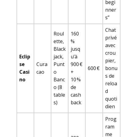
begi
nner
s”
Chat
Roul
160
privé
ette,
%
avec
Black
jusq
crou
Eclip
jack,
u’à
pier,
se
Cura
Punt
900 €
600 €
bonu
Casi
cao
o
+
s de
no
Banc
10 %
reloa
o (8
de
d
table
cash
quoti
s)
back
dien
Prog
ram
me