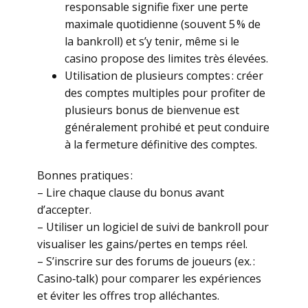
responsable signifie fixer une perte
maximale quotidienne (souvent 5 % de
la bankroll) et s’y tenir, même si le
casino propose des limites très élevées.
Utilisation de plusieurs comptes : créer
des comptes multiples pour profiter de
plusieurs bonus de bienvenue est
généralement prohibé et peut conduire
à la fermeture définitive des comptes.
Bonnes pratiques :
– Lire chaque clause du bonus avant
d’accepter.
– Utiliser un logiciel de suivi de bankroll pour
visualiser les gains/pertes en temps réel.
– S’inscrire sur des forums de joueurs (ex. :
Casino‑talk) pour comparer les expériences
et éviter les offres trop alléchantes.