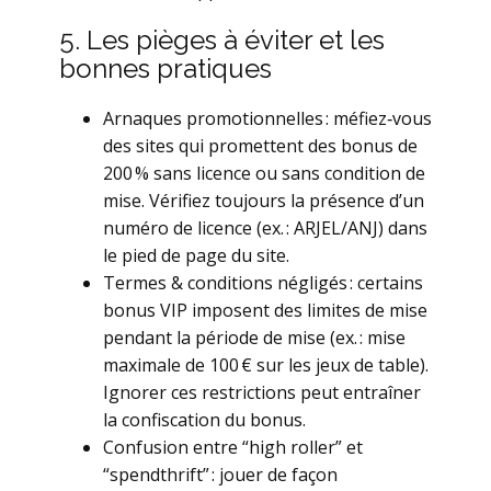
5. Les pièges à éviter et les
bonnes pratiques
Arnaques promotionnelles : méfiez‑vous
des sites qui promettent des bonus de
200 % sans licence ou sans condition de
mise. Vérifiez toujours la présence d’un
numéro de licence (ex. : ARJEL/ANJ) dans
le pied de page du site.
Termes & conditions négligés : certains
bonus VIP imposent des limites de mise
pendant la période de mise (ex. : mise
maximale de 100 € sur les jeux de table).
Ignorer ces restrictions peut entraîner
la confiscation du bonus.
Confusion entre “high roller” et
“spendthrift” : jouer de façon