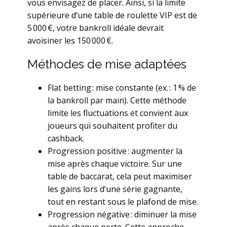
vous envisagez de placer. Ainsi, si la limite
supérieure d’une table de roulette VIP est de
5 000 €, votre bankroll idéale devrait
avoisiner les 150 000 €.
Méthodes de mise adaptées
Flat betting : mise constante (ex. : 1 % de
la bankroll par main). Cette méthode
limite les fluctuations et convient aux
joueurs qui souhaitent profiter du
cashback.
Progression positive : augmenter la
mise après chaque victoire. Sur une
table de baccarat, cela peut maximiser
les gains lors d’une série gagnante,
tout en restant sous le plafond de mise.
Progression négative : diminuer la mise