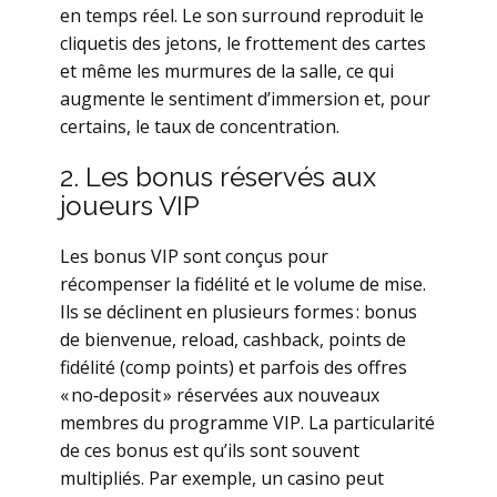
en temps réel. Le son surround reproduit le
cliquetis des jetons, le frottement des cartes
et même les murmures de la salle, ce qui
augmente le sentiment d’immersion et, pour
certains, le taux de concentration.
2. Les bonus réservés aux
joueurs VIP
Les bonus VIP sont conçus pour
récompenser la fidélité et le volume de mise.
Ils se déclinent en plusieurs formes : bonus
de bienvenue, reload, cashback, points de
fidélité (comp points) et parfois des offres
« no‑deposit » réservées aux nouveaux
membres du programme VIP. La particularité
de ces bonus est qu’ils sont souvent
multipliés. Par exemple, un casino peut