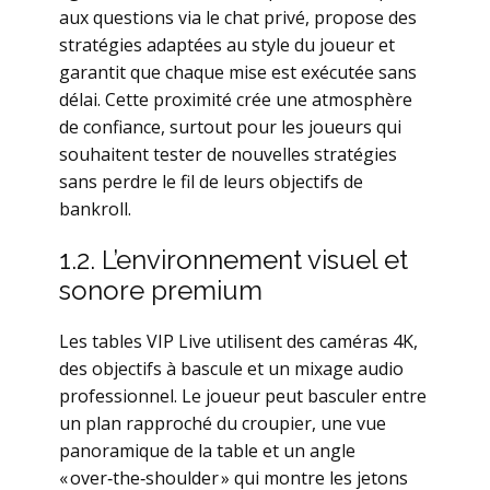
aux questions via le chat privé, propose des
stratégies adaptées au style du joueur et
garantit que chaque mise est exécutée sans
délai. Cette proximité crée une atmosphère
de confiance, surtout pour les joueurs qui
souhaitent tester de nouvelles stratégies
sans perdre le fil de leurs objectifs de
bankroll.
1.2. L’environnement visuel et
sonore premium
Les tables VIP Live utilisent des caméras 4K,
des objectifs à bascule et un mixage audio
professionnel. Le joueur peut basculer entre
un plan rapproché du croupier, une vue
panoramique de la table et un angle
« over‑the‑shoulder » qui montre les jetons