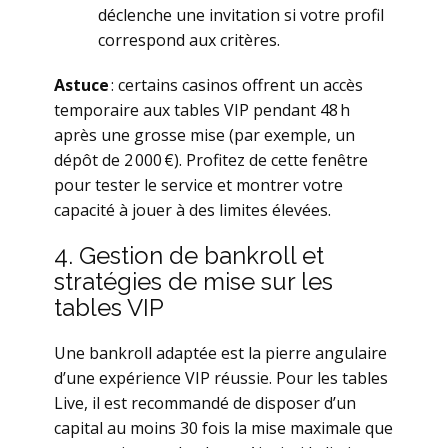
déclenche une invitation si votre profil
correspond aux critères.
Astuce
: certains casinos offrent un accès
temporaire aux tables VIP pendant 48 h
après une grosse mise (par exemple, un
dépôt de 2 000 €). Profitez de cette fenêtre
pour tester le service et montrer votre
capacité à jouer à des limites élevées.
4. Gestion de bankroll et
stratégies de mise sur les
tables VIP
Une bankroll adaptée est la pierre angulaire
d’une expérience VIP réussie. Pour les tables
Live, il est recommandé de disposer d’un
capital au moins 30 fois la mise maximale que