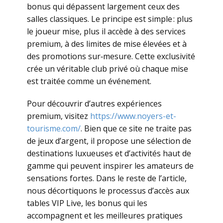
bonus qui dépassent largement ceux des
salles classiques. Le principe est simple : plus
le joueur mise, plus il accède à des services
premium, à des limites de mise élevées et à
des promotions sur‑mesure. Cette exclusivité
crée un véritable club privé où chaque mise
est traitée comme un événement.
Pour découvrir d’autres expériences
premium, visitez
https://www.noyers-et-
tourisme.com/
. Bien que ce site ne traite pas
de jeux d’argent, il propose une sélection de
destinations luxueuses et d’activités haut de
gamme qui peuvent inspirer les amateurs de
sensations fortes. Dans le reste de l’article,
nous décortiquons le processus d’accès aux
tables VIP Live, les bonus qui les
accompagnent et les meilleures pratiques