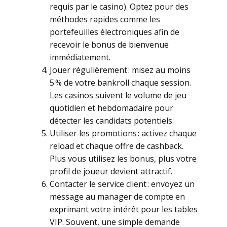
requis par le casino). Optez pour des
méthodes rapides comme les
portefeuilles électroniques afin de
recevoir le bonus de bienvenue
immédiatement.
Jouer régulièrement : misez au moins
5 % de votre bankroll chaque session.
Les casinos suivent le volume de jeu
quotidien et hebdomadaire pour
détecter les candidats potentiels.
Utiliser les promotions : activez chaque
reload et chaque offre de cashback.
Plus vous utilisez les bonus, plus votre
profil de joueur devient attractif.
Contacter le service client : envoyez un
message au manager de compte en
exprimant votre intérêt pour les tables
VIP. Souvent, une simple demande