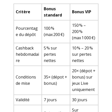
Bonus
Critère
Bonus VIP
standard
150 % –
Pourcentag
100 %
200 %
e du dépôt
(max 200 €)
(max 1 000 €)
Cashback
5 % sur
10 % – 20 %
hebdomadai
pertes
sur pertes
re
nettes
nettes
20× (dépot +
Conditions
35× (dépot +
bonus) sur
de mise
bonus)
jeux Live
uniquement
Validité
7 jours
30 jours
Sur