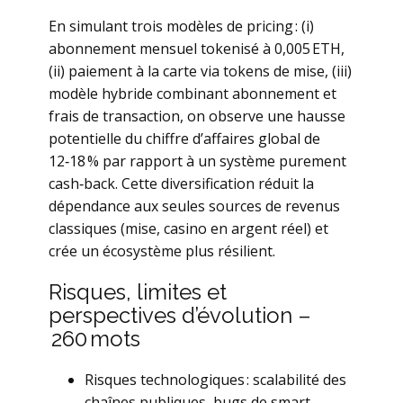
En simulant trois modèles de pricing : (i)
abonnement mensuel tokenisé à 0,005 ETH,
(ii) paiement à la carte via tokens de mise, (iii)
modèle hybride combinant abonnement et
frais de transaction, on observe une hausse
potentielle du chiffre d’affaires global de
12‑18 % par rapport à un système purement
cash‑back. Cette diversification réduit la
dépendance aux seules sources de revenus
classiques (mise, casino en argent réel) et
crée un écosystème plus résilient.
Risques, limites et
perspectives d’évolution –
260 mots
Risques technologiques : scalabilité des
chaînes publiques, bugs de smart