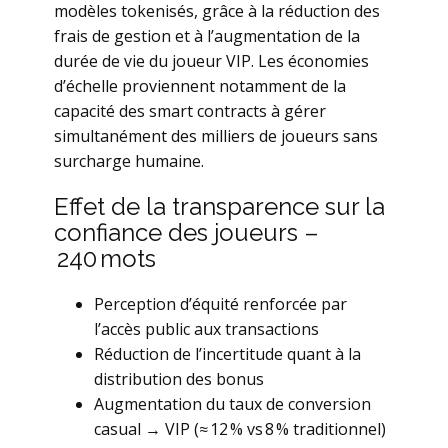
modèles tokenisés, grâce à la réduction des
frais de gestion et à l’augmentation de la
durée de vie du joueur VIP. Les économies
d’échelle proviennent notamment de la
capacité des smart contracts à gérer
simultanément des milliers de joueurs sans
surcharge humaine.
Effet de la transparence sur la
confiance des joueurs –
240 mots
Perception d’équité renforcée par
l’accès public aux transactions
Réduction de l’incertitude quant à la
distribution des bonus
Augmentation du taux de conversion
casual → VIP (≈ 12 % vs 8 % traditionnel)