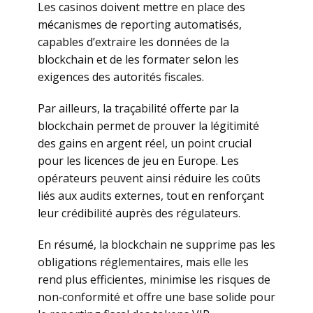
Les casinos doivent mettre en place des
mécanismes de reporting automatisés,
capables d’extraire les données de la
blockchain et de les formater selon les
exigences des autorités fiscales.
Par ailleurs, la traçabilité offerte par la
blockchain permet de prouver la légitimité
des gains en argent réel, un point crucial
pour les licences de jeu en Europe. Les
opérateurs peuvent ainsi réduire les coûts
liés aux audits externes, tout en renforçant
leur crédibilité auprès des régulateurs.
En résumé, la blockchain ne supprime pas les
obligations réglementaires, mais elle les
rend plus efficientes, minimise les risques de
non‑conformité et offre une base solide pour