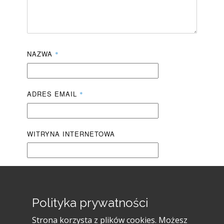
NAZWA
*
ADRES EMAIL
*
WITRYNA INTERNETOWA
ZAPAMIĘTAJ MOJE DANE W TEJ
PRZEGLĄDARCE PODCZAS PISANIA
Polityka prywatności
KOLEJNYCH KOMENTARZY.
Strona korzysta z plików cookies. Możesz