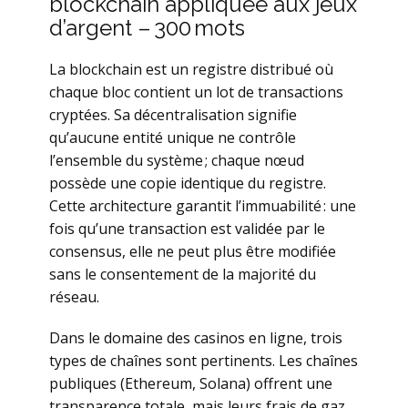
blockchain appliquée aux jeux
d’argent – 300 mots
La blockchain est un registre distribué où
chaque bloc contient un lot de transactions
cryptées. Sa décentralisation signifie
qu’aucune entité unique ne contrôle
l’ensemble du système ; chaque nœud
possède une copie identique du registre.
Cette architecture garantit l’immuabilité : une
fois qu’une transaction est validée par le
consensus, elle ne peut plus être modifiée
sans le consentement de la majorité du
réseau.
Dans le domaine des casinos en ligne, trois
types de chaînes sont pertinents. Les chaînes
publiques (Ethereum, Solana) offrent une
transparence totale, mais leurs frais de gaz