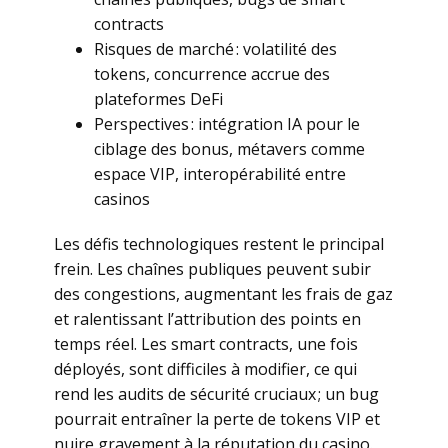
contracts
Risques de marché : volatilité des
tokens, concurrence accrue des
plateformes DeFi
Perspectives : intégration IA pour le
ciblage des bonus, métavers comme
espace VIP, interopérabilité entre
casinos
Les défis technologiques restent le principal
frein. Les chaînes publiques peuvent subir
des congestions, augmentant les frais de gaz
et ralentissant l’attribution des points en
temps réel. Les smart contracts, une fois
déployés, sont difficiles à modifier, ce qui
rend les audits de sécurité cruciaux ; un bug
pourrait entraîner la perte de tokens VIP et
nuire gravement à la réputation du casino.