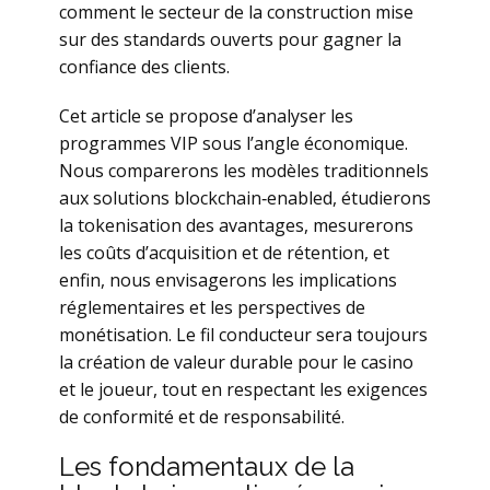
comment le secteur de la construction mise
sur des standards ouverts pour gagner la
confiance des clients.
Cet article se propose d’analyser les
programmes VIP sous l’angle économique.
Nous comparerons les modèles traditionnels
aux solutions blockchain‑enabled, étudierons
la tokenisation des avantages, mesurerons
les coûts d’acquisition et de rétention, et
enfin, nous envisagerons les implications
réglementaires et les perspectives de
monétisation. Le fil conducteur sera toujours
la création de valeur durable pour le casino
et le joueur, tout en respectant les exigences
de conformité et de responsabilité.
Les fondamentaux de la