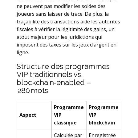
ne peuvent pas modifier les soldes des
joueurs sans laisser de trace. De plus, la
traçabilité des transactions aide les autorités
fiscales à vérifier la légitimité des gains, un
atout majeur pour les juridictions qui
imposent des taxes sur les jeux d’argent en
ligne.
Structure des programmes
VIP traditionnels vs.
blockchain‑enabled –
280 mots
Programme
Programme
Aspect
VIP
VIP
classique
blockchain
Calculée par
Enregistrée