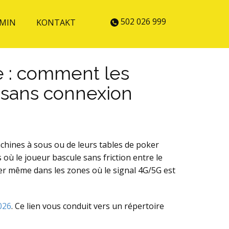
502 026 999
MIN
KONTAKT
ne : comment les
 sans connexion
achines à sous ou de leurs tables de poker
où le joueur bascule sans friction entre le
er même dans les zones où le signal 4G/5G est
2026
. Ce lien vous conduit vers un répertoire