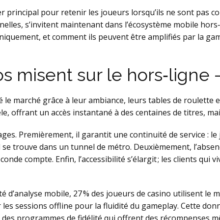
vier principal pour retenir les joueurs lorsqu’ils ne sont pa
nnelles, s’invitent maintenant dans l’écosystème mobile ho
quement, et comment ils peuvent être amplifiés par la gamif
os misent sur le hors‑ligne
 le marché grâce à leur ambiance, leurs tables de roulette et
e, offrant un accès instantané à des centaines de titres, ma
ges. Premièrement, il garantit une continuité de service : l
 se trouve dans un tunnel de métro. Deuxièmement, l’absenc
econde compte. Enfin, l’accessibilité s’élargit ; les clients q
 d’analyse mobile, 27 % des joueurs de casino utilisent le
 les sessions offline pour la fluidité du gameplay. Cette don
e des programmes de fidélité qui offrent des récompenses 