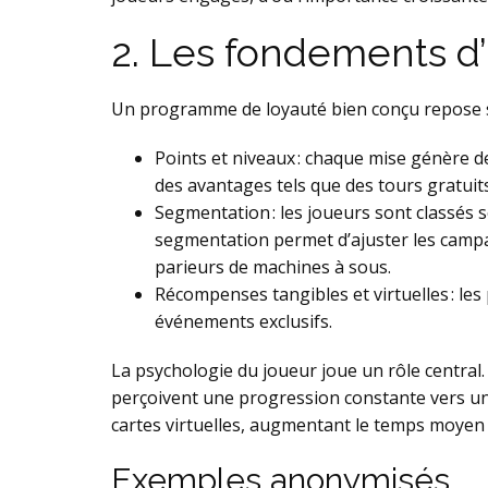
2. Les fondements d
Un programme de loyauté bien conçu repose sur
Points et niveaux : chaque mise génère d
des avantages tels que des tours gratuit
Segmentation : les joueurs sont classés s
segmentation permet d’ajuster les cam
parieurs de machines à sous.
Récompenses tangibles et virtuelles : le
événements exclusifs.
La psychologie du joueur joue un rôle central. L
perçoivent une progression constante vers une
cartes virtuelles, augmentant le temps moyen 
Exemples anonymisés