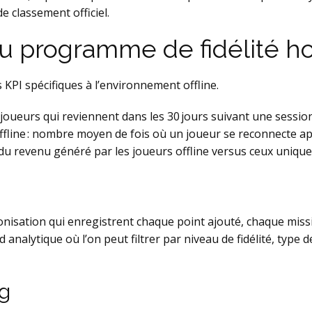
e classement officiel.
du programme de fidélité ho
s KPI spécifiques à l’environnement offline.
e joueurs qui reviennent dans les 30 jours suivant une sessi
fline : nombre moyen de fois où un joueur se reconnecte ap
l du revenu généré par les joueurs offline versus ceux uniqu
onisation qui enregistrent chaque point ajouté, chaque mi
alytique où l’on peut filtrer par niveau de fidélité, type de 
g