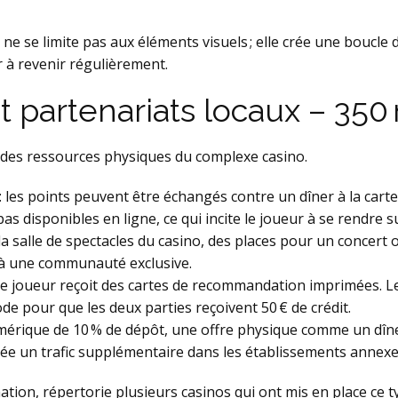
ne se limite pas aux éléments visuels ; elle crée une boucl
 à revenir régulièrement.
et partenariats locaux – 350
i des ressources physiques du complexe casino.
 : les points peuvent être échangés contre un dîner à la car
pas disponibles en ligne, ce qui incite le joueur à se rendre s
a salle de spectacles du casino, des places pour un concert 
 à une communauté exclusive.
 joueur reçoit des cartes de recommandation imprimées. Le pa
code pour que les deux parties reçoivent 50 € de crédit.
érique de 10 % de dépôt, une offre physique comme un dîne
crée un trafic supplémentaire dans les établissements annexe
tion, répertorie plusieurs casinos qui ont mis en place ce t