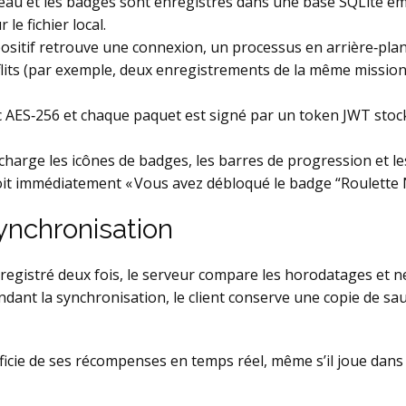
 niveau et les badges sont enregistrés dans une base SQLite
le fichier local.
positif retrouve une connexion, un processus en arrière‑plan
flits (par exemple, deux enregistrements de la même mission)
ec AES‑256 et chaque paquet est signé par un token JWT stoc
é‑charge les icônes de badges, les barres de progression et le
 voit immédiatement « Vous avez débloqué le badge “Roulette N
ynchronisation
registré deux fois, le serveur compare les horodatages et ne
endant la synchronisation, le client conserve une copie de sa
ficie de ses récompenses en temps réel, même s’il joue dans 