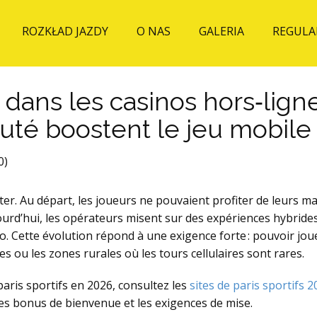
ROZKŁAD JAZDY
O NAS
GALERIA
REGULA
é dans les casinos hors‑lig
té boostent le jeu mobile
0)
ter. Au départ, les joueurs ne pouvaient profiter de leurs m
urd’hui, les opérateurs misent sur des expériences hybrides 
. Cette évolution répond à une exigence forte : pouvoir jou
 ou les zones rurales où les tours cellulaires sont rares.
aris sportifs en 2026, consultez les
sites de paris sportifs 
es bonus de bienvenue et les exigences de mise.