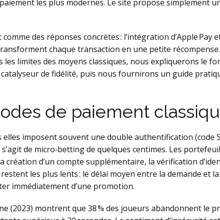
de paiement les plus modernes. Le site propose simplement u
t comme des réponses concrètes : l’intégration d’Apple Pay et
 transforment chaque transaction en une petite récompense.
rons les limites des moyens classiques, nous expliquerons le
atalyseur de fidélité, puis nous fournirons un guide pratiq
hodes de paiement classiqu
is elles imposent souvent une double authentification (code
l s’agit de micro‑betting de quelques centimes. Les portefeui
la création d’un compte supplémentaire, la vérification d’iden
restent les plus lents : le délai moyen entre la demande et la
fiter immédiatement d’une promotion.
ligne (2023) montrent que 38 % des joueurs abandonnent le pr