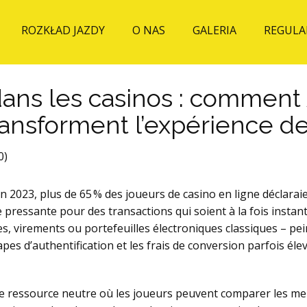
ROZKŁAD JAZDY
O NAS
GALERIA
REGULA
ans les casinos : comment
ransforment l’expérience de
0)
en 2023, plus de 65 % des joueurs de casino en ligne déclar
pressante pour des transactions qui soient à la fois instan
s, virements ou portefeuilles électroniques classiques – pei
apes d’authentification et les frais de conversion parfois éle
 ressource neutre où les joueurs peuvent comparer les meil