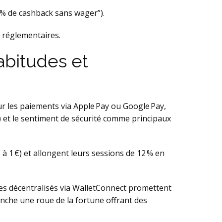
 % de cashback sans wager”).
 réglementaires.
abitudes et
r les paiements via Apple Pay ou Google Pay,
) et le sentiment de sécurité comme principaux
 à 1 €) et allongent leurs sessions de 12 % en
es décentralisés via WalletConnect promettent
lenche une roue de la fortune offrant des