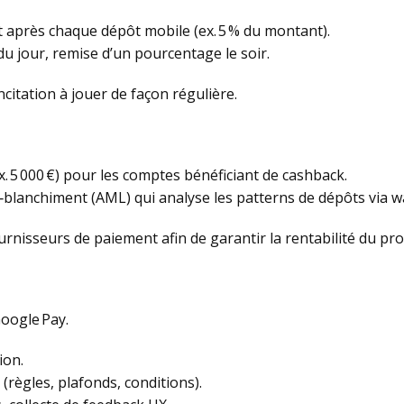
t après chaque dépôt mobile (ex. 5 % du montant).
du jour, remise d’un pourcentage le soir.
ncitation à jouer de façon régulière.
x. 5 000 €) pour les comptes bénéficiant de cashback.
‑blanchiment (AML) qui analyse les patterns de dépôts via wa
ournisseurs de paiement afin de garantir la rentabilité du p
Google Pay.
ion.
(règles, plafonds, conditions).