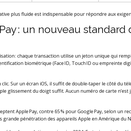
ative plus fluide est indispensable pour répondre aux exigen
Pay : un nouveau standard 
sation : chaque transaction utilise un jeton unique qui remp
entification biométrique (Face ID, Touch ID ou empreinte digi
clic. Sur un écran iOS, il suffit de double‑taper le côté du té
ple glissement du doigt suffit. Aucun numéro de carte n’est ja
ceptent Apple Pay, contre 65 % pour Google Pay, selon un r
lus grande pénétration des appareils Apple en Amérique du N