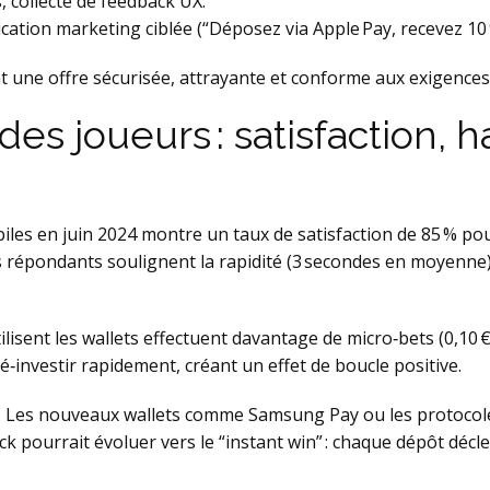
s, collecte de feedback UX.
ation marketing ciblée (“Déposez via Apple Pay, recevez 10
t une offre sécurisée, attrayante et conforme aux exigences
es joueurs : satisfaction, h
es en juin 2024 montre un taux de satisfaction de 85 % pou
Les répondants soulignent la rapidité (3 secondes en moyenne
lisent les wallets effectuent davantage de micro‑bets (0,10 €
é‑investir rapidement, créant un effet de boucle positive.
les. Les nouveaux wallets comme Samsung Pay ou les protocol
ack pourrait évoluer vers le “instant win” : chaque dépôt déc