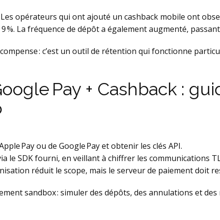
 Les opérateurs qui ont ajouté un cashback mobile ont observ
à 9 %. La fréquence de dépôt a également augmenté, passant
ompense : c’est un outil de rétention qui fonctionne particul
oogle Pay + Cashback : gui
o
pple Pay ou de Google Pay et obtenir les clés API.
 le SDK fourni, en veillant à chiffrer les communications TL
nisation réduit le scope, mais le serveur de paiement doit res
ement sandbox : simuler des dépôts, des annulations et des 