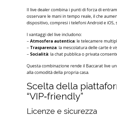
Il live dealer combina i punti di forza di entram
osservare le mani in tempo reale, il che aumenta
dispositivo, compresi i telefoni Android e iOS,
I vantaggi del live includono:
–
Atmosfera autentica
: le telecamere multip
–
Trasparenza
: la mescolatura delle carte è vi
–
Socialità
: la chat pubblica o privata consent
Questa combinazione rende il Baccarat live un 
alla comodità della propria casa.
Scelta della piattaform
“VIP‑friendly”
Licenze e sicurezza