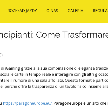
ROZKŁAD JAZDY
O NAS
GALERIA
REGULA
incipianti: Come Trasformar
0)
ti di iGaming grazie alla sua combinazione di eleganza tradiz
la le carte in tempo reale e interagire con gli altri giocator
re il rumore di una sala affollata. Questo format è particol
, perché offre la trasparenza di un tavolo fisico insieme al
su
https://paragoneurope.eu/
. Paragoneurope è un sito che r