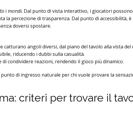
bi i mondi. Dal punto di vista interattivo, i giocatori possono 
 la percezione di trasparenza. Dal punto di accessibilità, è p
 senza doversi spostare.
le catturano angoli diversi, dal piano del tavolo alla vista d
sibile, riducendo i dubbi sulla casualità.
e di condividere reazioni, rendendo il gioco più dinamico.
punto di ingresso naturale per chi vuole provare la sensazion
a: criteri per trovare il tavo