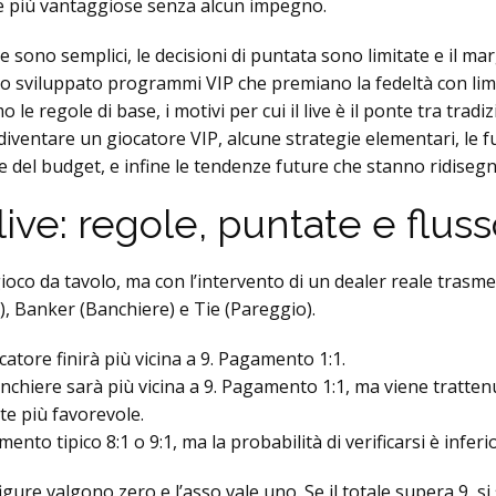
rte più vantaggiose senza alcun impegno.
le sono semplici, le decisioni di puntata sono limitate e il mar
o sviluppato programmi VIP che premiano la fedeltà con limiti
 regole di base, i motivi per cui il live è il ponte tra tradizio
r diventare un giocatore VIP, alcune strategie elementari, le
del budget, e infine le tendenze future che stanno ridisegna
live: regole, puntate e fluss
 gioco da tavolo, ma con l’intervento di un dealer reale trasm
e), Banker (Banchiere) e Tie (Pareggio).
atore finirà più vicina a 9. Pagamento 1:1.
nchiere sarà più vicina a 9. Pagamento 1:1, ma viene tratten
te più favorevole.
nto tipico 8:1 o 9:1, ma la probabilità di verificarsi è inferio
gure valgono zero e l’asso vale uno. Se il totale supera 9, si s