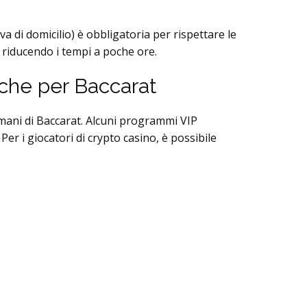
va di domicilio) è obbligatoria per rispettare le
 riducendo i tempi a poche ore.
iche per Baccarat
 mani di Baccarat. Alcuni programmi VIP
r i giocatori di crypto casino, è possibile