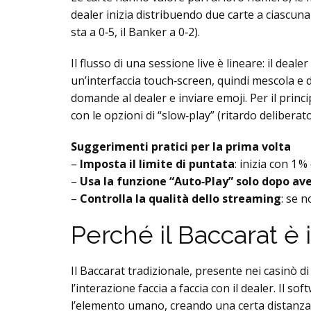
dealer inizia distribuendo due carte a ciascuna 
sta a 0‑5, il Banker a 0‑2).
Il flusso di una sessione live è lineare: il deal
un’interfaccia touch‑screen, quindi mescola e 
domande al dealer e inviare emoji. Per il princ
con le opzioni di “slow‑play” (ritardo deliberato
Suggerimenti pratici per la prima volta
–
Imposta il limite di puntata
: inizia con 1 %
–
Usa la funzione “Auto‑Play” solo dopo a
–
Controlla la qualità dello streaming
: se 
Perché il Baccarat è i
Il Baccarat tradizionale, presente nei casinò di
l’interazione faccia a faccia con il dealer. I
l’elemento umano, creando una certa distanza