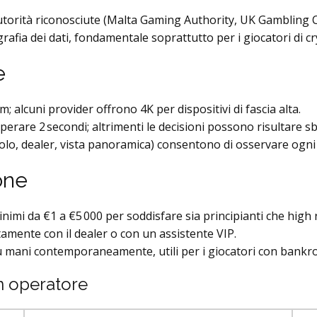
 autorità riconosciute (Malta Gaming Authority, UK Gambling 
ografia dei dati, fondamentale soprattutto per i giocatori di c
e
; alcuni provider offrono 4K per dispositivi di fascia alta.
perare 2 secondi; altrimenti le decisioni possono risultare sb
olo, dealer, vista panoramica) consentono di osservare ogni 
one
minimi da €1 a €5 000 per soddisfare sia principianti che high r
ettamente con il dealer o con un assistente VIP.
ù mani contemporaneamente, utili per i giocatori con bankro
un operatore