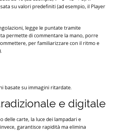
sata su valori predefiniti (ad esempio, il Player
 angolazioni, legge le puntate tramite
grata permette di commentare la mano, porre
commettere, per familiarizzare con il ritmo e
.
oni basate su immagini ritardate.
tradizionale e digitale
o delle carte, la luce dei lampadari e
 invece, garantisce rapidità ma elimina