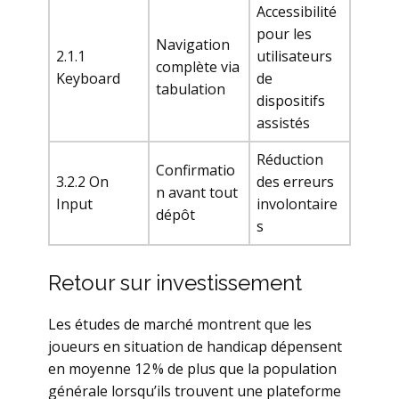
Accessibilité
pour les
Navigation
2.1.1
utilisateurs
complète via
Keyboard
de
tabulation
dispositifs
assistés
Réduction
Confirmatio
3.2.2 On
des erreurs
n avant tout
Input
involontaire
dépôt
s
Retour sur investissement
Les études de marché montrent que les
joueurs en situation de handicap dépensent
en moyenne 12 % de plus que la population
générale lorsqu’ils trouvent une plateforme