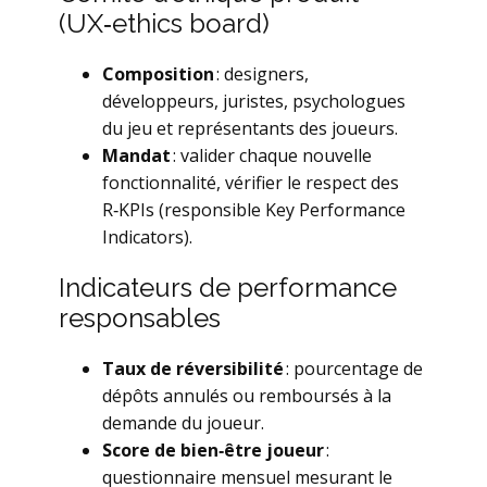
(UX‑ethics board)
Composition
: designers,
développeurs, juristes, psychologues
du jeu et représentants des joueurs.
Mandat
: valider chaque nouvelle
fonctionnalité, vérifier le respect des
R‑KPIs (responsible Key Performance
Indicators).
Indicateurs de performance
responsables
Taux de réversibilité
: pourcentage de
dépôts annulés ou remboursés à la
demande du joueur.
Score de bien‑être joueur
:
questionnaire mensuel mesurant le