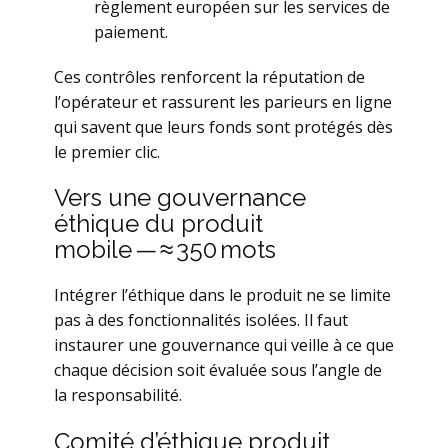
règlement européen sur les services de
paiement.
Ces contrôles renforcent la réputation de
l’opérateur et rassurent les parieurs en ligne
qui savent que leurs fonds sont protégés dès
le premier clic.
Vers une gouvernance
éthique du produit
mobile — ≈ 350 mots
Intégrer l’éthique dans le produit ne se limite
pas à des fonctionnalités isolées. Il faut
instaurer une gouvernance qui veille à ce que
chaque décision soit évaluée sous l’angle de
la responsabilité.
Comité d’éthique produit