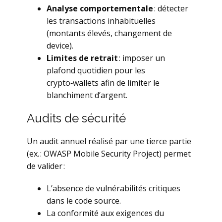
Analyse comportementale
: détecter
les transactions inhabituelles
(montants élevés, changement de
device).
Limites de retrait
: imposer un
plafond quotidien pour les
crypto‑wallets afin de limiter le
blanchiment d’argent.
Audits de sécurité
Un audit annuel réalisé par une tierce partie
(ex. : OWASP Mobile Security Project) permet
de valider :
L’absence de vulnérabilités critiques
dans le code source.
La conformité aux exigences du