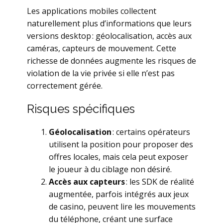
Les applications mobiles collectent
naturellement plus d’informations que leurs
versions desktop : géolocalisation, accès aux
caméras, capteurs de mouvement. Cette
richesse de données augmente les risques de
violation de la vie privée si elle n’est pas
correctement gérée.
Risques spécifiques
Géolocalisation
: certains opérateurs
utilisent la position pour proposer des
offres locales, mais cela peut exposer
le joueur à du ciblage non désiré.
Accès aux capteurs
: les SDK de réalité
augmentée, parfois intégrés aux jeux
de casino, peuvent lire les mouvements
du téléphone, créant une surface