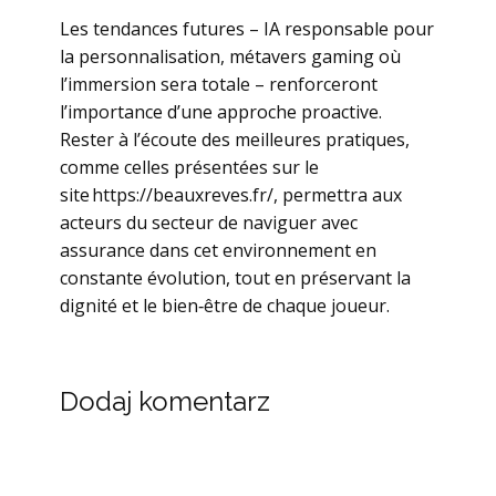
Les tendances futures – IA responsable pour
la personnalisation, métavers gaming où
l’immersion sera totale – renforceront
l’importance d’une approche proactive.
Rester à l’écoute des meilleures pratiques,
comme celles présentées sur le
site https://beauxreves.fr/, permettra aux
acteurs du secteur de naviguer avec
assurance dans cet environnement en
constante évolution, tout en préservant la
dignité et le bien‑être de chaque joueur.
Dodaj komentarz