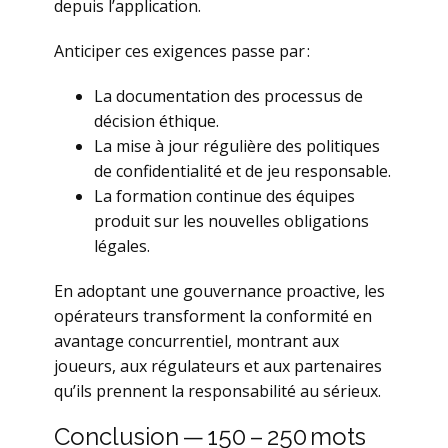
depuis l’application.
Anticiper ces exigences passe par :
La documentation des processus de
décision éthique.
La mise à jour régulière des politiques
de confidentialité et de jeu responsable.
La formation continue des équipes
produit sur les nouvelles obligations
légales.
En adoptant une gouvernance proactive, les
opérateurs transforment la conformité en
avantage concurrentiel, montrant aux
joueurs, aux régulateurs et aux partenaires
qu’ils prennent la responsabilité au sérieux.
Conclusion — 150 – 250 mots