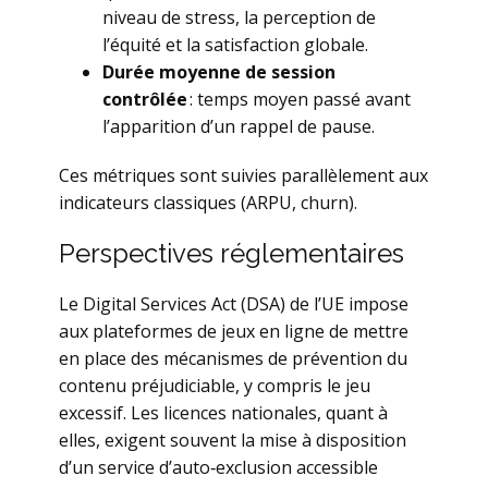
niveau de stress, la perception de
l’équité et la satisfaction globale.
Durée moyenne de session
contrôlée
: temps moyen passé avant
l’apparition d’un rappel de pause.
Ces métriques sont suivies parallèlement aux
indicateurs classiques (ARPU, churn).
Perspectives réglementaires
Le Digital Services Act (DSA) de l’UE impose
aux plateformes de jeux en ligne de mettre
en place des mécanismes de prévention du
contenu préjudiciable, y compris le jeu
excessif. Les licences nationales, quant à
elles, exigent souvent la mise à disposition
d’un service d’auto‑exclusion accessible