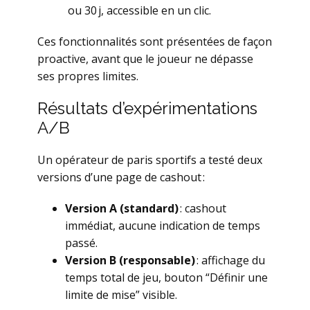
ou 30 j, accessible en un clic.
Ces fonctionnalités sont présentées de façon
proactive, avant que le joueur ne dépasse
ses propres limites.
Résultats d’expérimentations
A/B
Un opérateur de paris sportifs a testé deux
versions d’une page de cashout :
Version A (standard)
: cashout
immédiat, aucune indication de temps
passé.
Version B (responsable)
: affichage du
temps total de jeu, bouton “Définir une
limite de mise” visible.