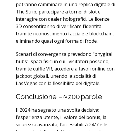
potranno camminare in una replica digitale di
The Strip, partecipare a tornei di slot e
interagire con dealer holografici. Le licenze
3D consentiranno di verificare l’identità
tramite riconoscimento facciale e blockchain,
eliminando quasi ogni forma di frode.
Scenari di convergenza prevedono “phygital
hubs”: spazi fisici in cui i visitatori possono,
tramite cuffie VR, accedere a tavoli online con
jackpot globali, unendo la socialità di
Las Vegas con la flessibilità del digitale.
Conclusione – ≈ 200 parole
Il 2024 ha segnato una svolta decisiva:
l’esperienza utente, il valore dei bonus, la
sicurezza avanzata, l’accessibilità 24/7 e le