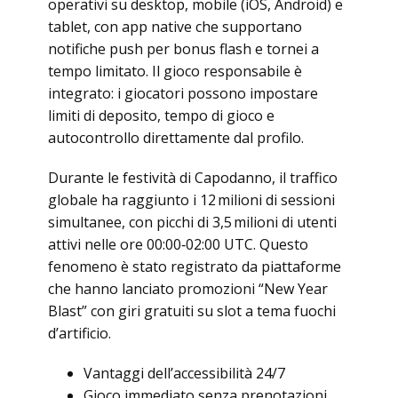
operativi su desktop, mobile (iOS, Android) e
tablet, con app native che supportano
notifiche push per bonus flash e tornei a
tempo limitato. Il gioco responsabile è
integrato: i giocatori possono impostare
limiti di deposito, tempo di gioco e
autocontrollo direttamente dal profilo.
Durante le festività di Capodanno, il traffico
globale ha raggiunto i 12 milioni di sessioni
simultanee, con picchi di 3,5 milioni di utenti
attivi nelle ore 00:00‑02:00 UTC. Questo
fenomeno è stato registrato da piattaforme
che hanno lanciato promozioni “New Year
Blast” con giri gratuiti su slot a tema fuochi
d’artificio.
Vantaggi dell’accessibilità 24/7
Gioco immediato senza prenotazioni.