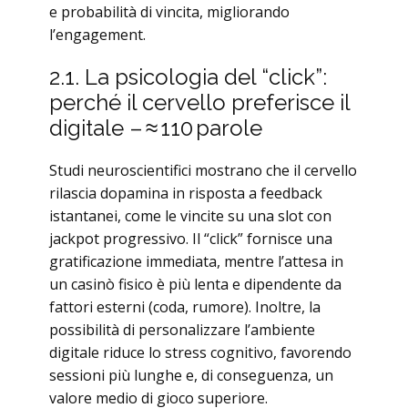
e probabilità di vincita, migliorando
l’engagement.
2.1. La psicologia del “click”:
perché il cervello preferisce il
digitale – ≈ 110 parole
Studi neuroscientifici mostrano che il cervello
rilascia dopamina in risposta a feedback
istantanei, come le vincite su una slot con
jackpot progressivo. Il “click” fornisce una
gratificazione immediata, mentre l’attesa in
un casinò fisico è più lenta e dipendente da
fattori esterni (coda, rumore). Inoltre, la
possibilità di personalizzare l’ambiente
digitale riduce lo stress cognitivo, favorendo
sessioni più lunghe e, di conseguenza, un
valore medio di gioco superiore.