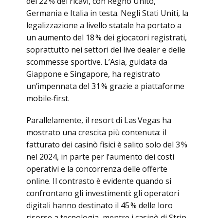
del 22 % dei ricavi, con Regno Unito,
Germania e Italia in testa. Negli Stati Uniti, la
legalizzazione a livello statale ha portato a
un aumento del 18 % dei giocatori registrati,
soprattutto nei settori del live dealer e delle
scommesse sportive. L’Asia, guidata da
Giappone e Singapore, ha registrato
un’impennata del 31 % grazie a piattaforme
mobile‑first.
Parallelamente, il resort di Las Vegas ha
mostrato una crescita più contenuta: il
fatturato dei casinò fisici è salito solo del 3 %
nel 2024, in parte per l’aumento dei costi
operativi e la concorrenza delle offerte
online. Il contrasto è evidente quando si
confrontano gli investimenti: gli operatori
digitali hanno destinato il 45 % delle loro
risorse a tecnologia, mentre i casinò di Strip