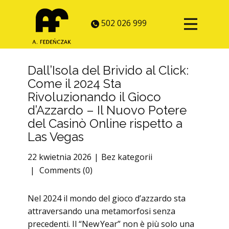
502 026 999
Dall’Isola del Brivido al Click:
Come il 2024 Sta
Rivoluzionando il Gioco
d’Azzardo – Il Nuovo Potere
del Casinò Online rispetto a
Las Vegas
22 kwietnia 2026
Bez kategorii
Comments (0)
Nel 2024 il mondo del gioco d’azzardo sta
attraversando una metamorfosi senza
precedenti. Il “New Year” non è più solo una