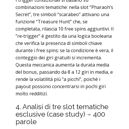
I trigger condizionali si basano su
combinazioni tematiche: nella slot “Pharaoh’s
Secret”, tre simboli “scarabeo” attivano una
funzione “Treasure Hunt” che, se
completata, rilascia 10 free spins aggiuntivi. Il
“re‑trigger” è gestito da una logica booleana
che verifica la presenza di simboli chiave
durante i free spins; se la condizione è vera, il
conteggio dei giri gratuiti si incrementa.
Questa meccanica aumenta la durata media
del bonus, passando da 8 a 12 giri in media, e
rende la volatilità più “a picchi”, poiché i
payout possono concentrarsi in pochi giri
molto redditizi.
4. Analisi di tre slot tematiche
esclusive (case study) – 400
parole