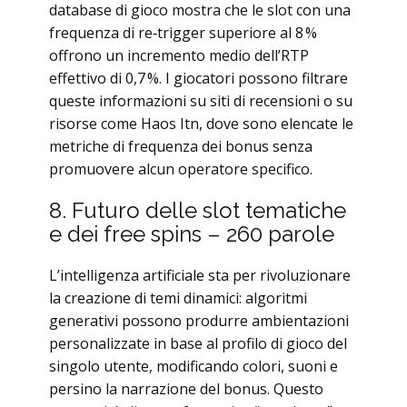
database di gioco mostra che le slot con una
frequenza di re‑trigger superiore al 8 %
offrono un incremento medio dell’RTP
effettivo di 0,7 %. I giocatori possono filtrare
queste informazioni su siti di recensioni o su
risorse come Haos Itn, dove sono elencate le
metriche di frequenza dei bonus senza
promuovere alcun operatore specifico.
8. Futuro delle slot tematiche
e dei free spins – 260 parole
L’intelligenza artificiale sta per rivoluzionare
la creazione di temi dinamici: algoritmi
generativi possono produrre ambientazioni
personalizzate in base al profilo di gioco del
singolo utente, modificando colori, suoni e
persino la narrazione del bonus. Questo