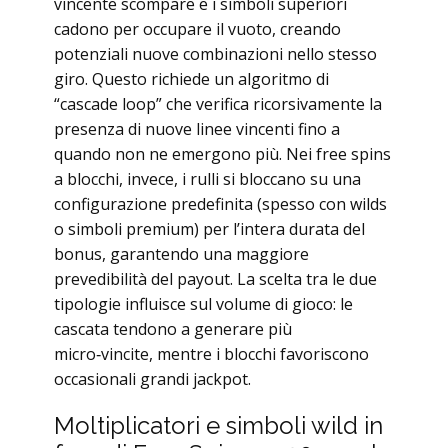
vincente scompare e i simboli superiori
cadono per occupare il vuoto, creando
potenziali nuove combinazioni nello stesso
giro. Questo richiede un algoritmo di
“cascade loop” che verifica ricorsivamente la
presenza di nuove linee vincenti fino a
quando non ne emergono più. Nei free spins
a blocchi, invece, i rulli si bloccano su una
configurazione predefinita (spesso con wilds
o simboli premium) per l’intera durata del
bonus, garantendo una maggiore
prevedibilità del payout. La scelta tra le due
tipologie influisce sul volume di gioco: le
cascata tendono a generare più
micro‑vincite, mentre i blocchi favoriscono
occasionali grandi jackpot.
Moltiplicatori e simboli wild in