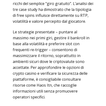
ricchi del semplice “giro gratuito”. L’analisi dei
tre case study ha dimostrato che la tipologia
di free spins influisce direttamente su RTP,
volatilità e valore percepito dal giocatore.
Le strategie presentate – puntare al
massimo nei primi giri, gestire il bankroll in
base alla volatilità e preferire slot con
frequenti re‑trigger – consentono di
massimizzare il ritorno, soprattutto in
ambienti sicuri dove le criptovalute sono
accettate. Per approfondire le opzioni di
crypto casino e verificare la sicurezza delle
piattaforme, è consigliabile consultare
risorse come Haos Itn, che raccoglie
informazioni utili senza promuovere
operatori specifici.