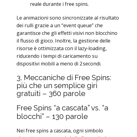
reale durante i free spins.
Le animazioni sono sincronizzate al risultato
dei rulli grazie a un “event queue” che
garantisce che gli effetti visivi non blocchino
il flusso di gioco. Inoltre, la gestione delle
risorse è ottimizzata con il lazy‑loading,
riducendo i tempi di caricamento su
dispositivi mobili a meno di 2 secondi.
3. Meccaniche di Free Spins:
più che un semplice giri
gratuiti – 360 parole
Free Spins “a cascata” vs. “a
blocchi” – 130 parole
Nei free spins a cascata, ogni simbolo