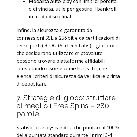
Modalità auto‑play con limiti di perdita
o di vincita, utile per gestire il bankroll
in modo disciplinato.
Infine, la sicurezza è garantita da
connessioni SSL a 256 bit e da certificazioni di
terze parti (eCOGRA, iTech Labs). I giocatori
che desiderano utilizzare criptovalute
possono trovare piattaforme affidabili
consultando risorse come Haos Itn, che
elenca i criteri di sicurezza da verificare prima
di depositare.
7. Strategie di gioco: sfruttare
al meglio i Free Spins – 280
parole
Statistical analysis indica che puntare il 100 %
della puntata standard durante i primi 3‑4