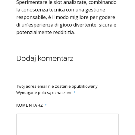
Sperimentare le slot analizzate, combinando
la conoscenza tecnica con una gestione
responsabile, è il modo migliore per godere
di un’esperienza di gioco divertente, sicura e
potenzialmente redditizia.
Dodaj komentarz
Twój adres email nie zostanie opublikowany.
Wymagane pola są oznaczone
*
KOMENTARZ
*