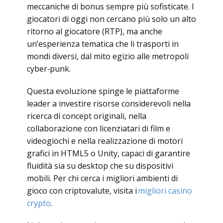
meccaniche di bonus sempre più sofisticate. I
giocatori di oggi non cercano più solo un alto
ritorno al giocatore (RTP), ma anche
un’esperienza tematica che li trasporti in
mondi diversi, dal mito egizio alle metropoli
cyber‑punk.
Questa evoluzione spinge le piattaforme
leader a investire risorse considerevoli nella
ricerca di concept originali, nella
collaborazione con licenziatari di film e
videogiochi e nella realizzazione di motori
grafici in HTML5 o Unity, capaci di garantire
fluidità sia su desktop che su dispositivi
mobili. Per chi cerca i migliori ambienti di
gioco con criptovalute, visita i
migliori casino
crypto
.