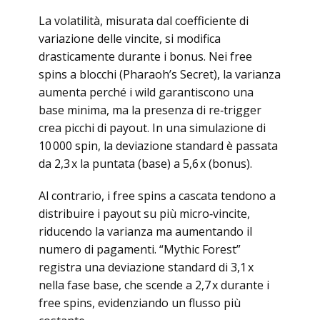
La volatilità, misurata dal coefficiente di
variazione delle vincite, si modifica
drasticamente durante i bonus. Nei free
spins a blocchi (Pharaoh’s Secret), la varianza
aumenta perché i wild garantiscono una
base minima, ma la presenza di re‑trigger
crea picchi di payout. In una simulazione di
10 000 spin, la deviazione standard è passata
da 2,3 x la puntata (base) a 5,6 x (bonus).
Al contrario, i free spins a cascata tendono a
distribuire i payout su più micro‑vincite,
riducendo la varianza ma aumentando il
numero di pagamenti. “Mythic Forest”
registra una deviazione standard di 3,1 x
nella fase base, che scende a 2,7 x durante i
free spins, evidenziando un flusso più