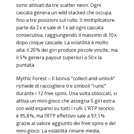
sono attivati da tre scatter neon. Ogni
cascata genera un wild stacked che occupa
fino a tre posizioni sul rullo. Il moltiplicatore
parte da 2 x e sale di 1 x ad ogni cascata
consecutiva, raggiungendo il massimo di 10 x
dopo cinque cascade. La volatilità è molto
alta: il 20 % dei giri produce piccole vincite, ma
il 5 % genera payout superiori a 50 x la
puntata.
Mythic Forest – Il bonus “collect‑and‑unlock”
richiede di raccogliere tre simboli “runic”
durante i 12 free spins. Una volta sbloccati, si
attiva un mini‑gioco che assegna 5 giri extra
con wild espansi su tutti i rulli. L’RTP teorico
è 95,8 %, ma l’RTP effettivo sale a 97,1 %
grazie al valore aggiunto dei free spins e del
mini‑gioco. La volatilità rimane media,