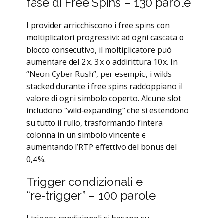
fase di Free Spins – 130 parole
I provider arricchiscono i free spins con
moltiplicatori progressivi: ad ogni cascata o
blocco consecutivo, il moltiplicatore può
aumentare del 2 x, 3 x o addirittura 10 x. In
“Neon Cyber Rush”, per esempio, i wilds
stacked durante i free spins raddoppiano il
valore di ogni simbolo coperto. Alcune slot
includono “wild‑expanding” che si estendono
su tutto il rullo, trasformando l’intera
colonna in un simbolo vincente e
aumentando l’RTP effettivo del bonus del
0,4 %.
Trigger condizionali e
“re‑trigger” – 100 parole