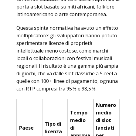
porta a slot basate su miti africani, folklore
latinoamericano o arte contemporanea.
Questa spinta normativa ha avuto un effetto
moltiplicatore: gli sviluppatori hanno potuto
sperimentare licenze di proprietà
intellettuale meno costose, come marchi
locali o collaborazioni con festival musicali
regionali. Il risultato è una gamma più ampia
di giochi, che va dalle slot classiche a 5‑reel a
quelle con 100 + linee di pagamento, ognuna
con RTP compresi tra 95 % e 98,5 %.
Numero
Tempo
medio
medio
di slot
Tipo di
Paese
di
lanciati
licenza
approva
per