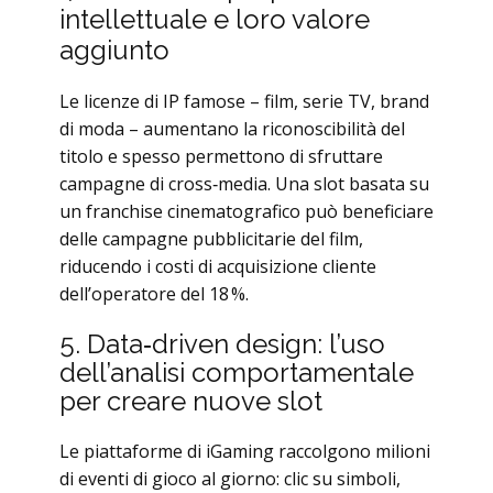
intellettuale e loro valore
aggiunto
Le licenze di IP famose – film, serie TV, brand
di moda – aumentano la riconoscibilità del
titolo e spesso permettono di sfruttare
campagne di cross‑media. Una slot basata su
un franchise cinematografico può beneficiare
delle campagne pubblicitarie del film,
riducendo i costi di acquisizione cliente
dell’operatore del 18 %.
5. Data‑driven design: l’uso
dell’analisi comportamentale
per creare nuove slot
Le piattaforme di iGaming raccolgono milioni
di eventi di gioco al giorno: clic su simboli,