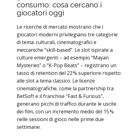
consumo: cosa cercano i
giocatori oggi
Le ricerche di mercato mostrano che i
giocatori moderni privilegiano tre categorie
di tema: culturali, cinematografici e
meccaniche “skill‑based”. Le slot ispirate a
culture emergenti – ad esempio “Mayan
Mysteries” o “K-Pop Beats” – registrano un
tasso di retention del 22 % superiore rispetto
alle slot a tema classico. Le licenze
cinematografiche, come la partnership tra
BetSoft e il franchise “Fast & Furious”,
generano picchi di traffico durante le uscite
dei film, con un incremento medio del 15 %
nelle sessioni di gioco nelle prime due
settimane.