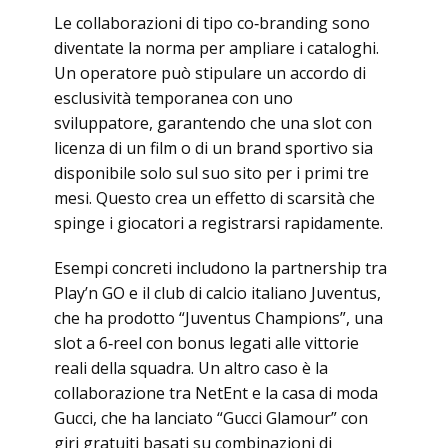
Le collaborazioni di tipo co‑branding sono
diventate la norma per ampliare i cataloghi.
Un operatore può stipulare un accordo di
esclusività temporanea con uno
sviluppatore, garantendo che una slot con
licenza di un film o di un brand sportivo sia
disponibile solo sul suo sito per i primi tre
mesi. Questo crea un effetto di scarsità che
spinge i giocatori a registrarsi rapidamente.
Esempi concreti includono la partnership tra
Play’n GO e il club di calcio italiano Juventus,
che ha prodotto “Juventus Champions”, una
slot a 6‑reel con bonus legati alle vittorie
reali della squadra. Un altro caso è la
collaborazione tra NetEnt e la casa di moda
Gucci, che ha lanciato “Gucci Glamour” con
giri gratuiti basati su combinazioni di