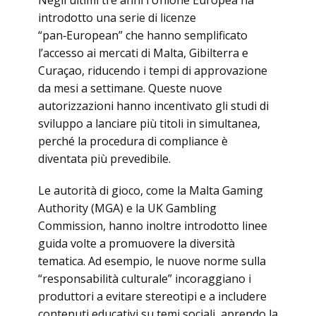
Negli ultimi tre anni l’Unione Europea ha
introdotto una serie di licenze
“pan‑European” che hanno semplificato
l’accesso ai mercati di Malta, Gibilterra e
Curaçao, riducendo i tempi di approvazione
da mesi a settimane. Queste nuove
autorizzazioni hanno incentivato gli studi di
sviluppo a lanciare più titoli in simultanea,
perché la procedura di compliance è
diventata più prevedibile.
Le autorità di gioco, come la Malta Gaming
Authority (MGA) e la UK Gambling
Commission, hanno inoltre introdotto linee
guida volte a promuovere la diversità
tematica. Ad esempio, le nuove norme sulla
“responsabilità culturale” incoraggiano i
produttori a evitare stereotipi e a includere
contenuti educativi su temi sociali, aprendo la