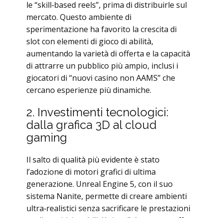
le “skill‑based reels”, prima di distribuirle sul
mercato. Questo ambiente di
sperimentazione ha favorito la crescita di
slot con elementi di gioco di abilità,
aumentando la varietà di offerta e la capacità
di attrarre un pubblico più ampio, inclusi i
giocatori di “nuovi casino non AAMS” che
cercano esperienze più dinamiche.
2. Investimenti tecnologici:
dalla grafica 3D al cloud
gaming
Il salto di qualità più evidente è stato
l’adozione di motori grafici di ultima
generazione. Unreal Engine 5, con il suo
sistema Nanite, permette di creare ambienti
ultra‑realistici senza sacrificare le prestazioni