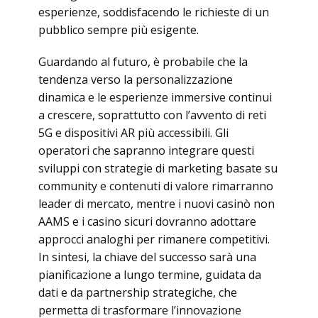
esperienze, soddisfacendo le richieste di un
pubblico sempre più esigente.
Guardando al futuro, è probabile che la
tendenza verso la personalizzazione
dinamica e le esperienze immersive continui
a crescere, soprattutto con l’avvento di reti
5G e dispositivi AR più accessibili. Gli
operatori che sapranno integrare questi
sviluppi con strategie di marketing basate su
community e contenuti di valore rimarranno
leader di mercato, mentre i nuovi casinò non
AAMS e i casino sicuri dovranno adottare
approcci analoghi per rimanere competitivi.
In sintesi, la chiave del successo sarà una
pianificazione a lungo termine, guidata da
dati e da partnership strategiche, che
permetta di trasformare l’innovazione