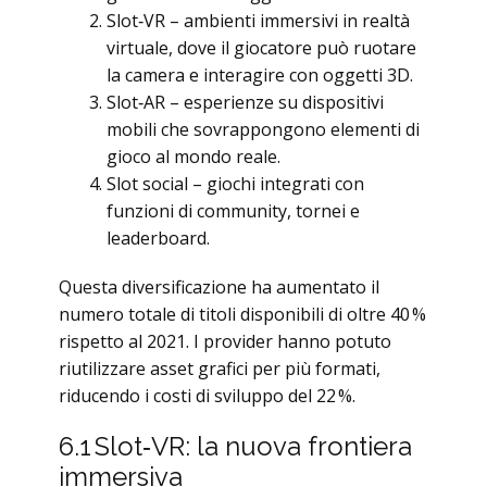
Slot‑VR – ambienti immersivi in realtà
virtuale, dove il giocatore può ruotare
la camera e interagire con oggetti 3D.
Slot‑AR – esperienze su dispositivi
mobili che sovrappongono elementi di
gioco al mondo reale.
Slot social – giochi integrati con
funzioni di community, tornei e
leaderboard.
Questa diversificazione ha aumentato il
numero totale di titoli disponibili di oltre 40 %
rispetto al 2021. I provider hanno potuto
riutilizzare asset grafici per più formati,
riducendo i costi di sviluppo del 22 %.
6.1 Slot‑VR: la nuova frontiera
immersiva