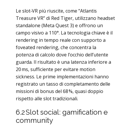
Le slot‑VR più riuscite, come “Atlantis
Treasure VR” di Red Tiger, utilizzano headset
standalone (Meta Quest 3) e offrono un
campo visivo a 110°. La tecnologia chiave è il
rendering in tempo reale con supporto a
foveated rendering, che concentra la
potenza di calcolo dove l’occhio dell’utente
guarda. Il risultato è una latenza inferiore a
20 ms, sufficiente per evitare motion
sickness. Le prime implementazioni hanno
registrato un tasso di completamento delle
missioni di bonus del 68 %, quasi doppio
rispetto alle slot tradizionali.
6.2 Slot social: gamification e
community