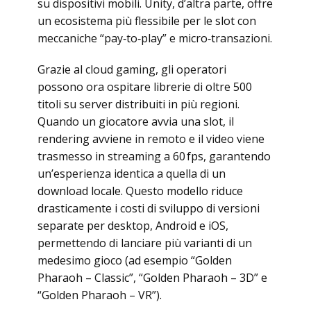
su dispositivi mobili. Unity, d’altra parte, offre
un ecosistema più flessibile per le slot con
meccaniche “pay‑to‑play” e micro‑transazioni.
Grazie al cloud gaming, gli operatori
possono ora ospitare librerie di oltre 500
titoli su server distribuiti in più regioni.
Quando un giocatore avvia una slot, il
rendering avviene in remoto e il video viene
trasmesso in streaming a 60 fps, garantendo
un’esperienza identica a quella di un
download locale. Questo modello riduce
drasticamente i costi di sviluppo di versioni
separate per desktop, Android e iOS,
permettendo di lanciare più varianti di un
medesimo gioco (ad esempio “Golden
Pharaoh – Classic”, “Golden Pharaoh – 3D” e
“Golden Pharaoh – VR”).