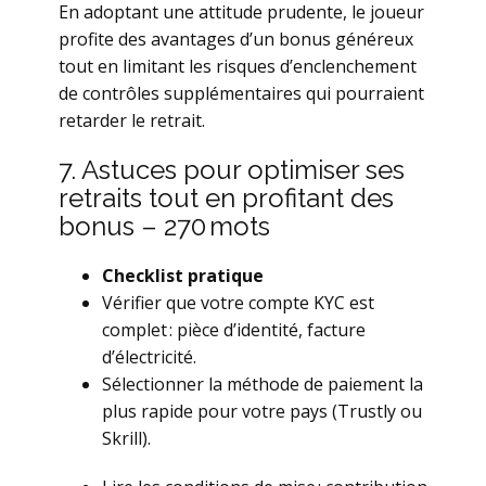
En adoptant une attitude prudente, le joueur
profite des avantages d’un bonus généreux
tout en limitant les risques d’enclenchement
de contrôles supplémentaires qui pourraient
retarder le retrait.
7. Astuces pour optimiser ses
retraits tout en profitant des
bonus – 270 mots
Checklist pratique
Vérifier que votre compte KYC est
complet : pièce d’identité, facture
d’électricité.
Sélectionner la méthode de paiement la
plus rapide pour votre pays (Trustly ou
Skrill).