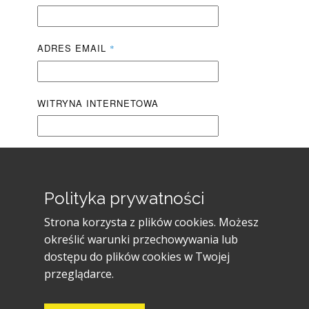
ADRES EMAIL
*
WITRYNA INTERNETOWA
ZAPAMIĘTAJ MOJE DANE W TEJ
PRZEGLĄDARCE PODCZAS PISANIA
Polityka prywatności
KOLEJNYCH KOMENTARZY.
Strona korzysta z plików cookies. Możesz
określić warunki przechowywania lub
Dodaj komentarz
dostępu do plików cookies w Twojej
przeglądarce.