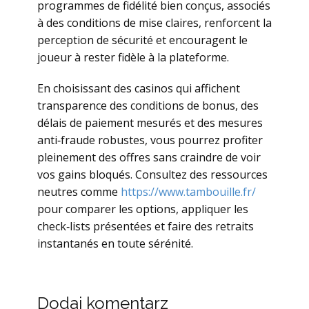
programmes de fidélité bien conçus, associés
à des conditions de mise claires, renforcent la
perception de sécurité et encouragent le
joueur à rester fidèle à la plateforme.
En choisissant des casinos qui affichent
transparence des conditions de bonus, des
délais de paiement mesurés et des mesures
anti‑fraude robustes, vous pourrez profiter
pleinement des offres sans craindre de voir
vos gains bloqués. Consultez des ressources
neutres comme
https://www.tambouille.fr/
pour comparer les options, appliquer les
check‑lists présentées et faire des retraits
instantanés en toute sérénité.
Dodaj komentarz