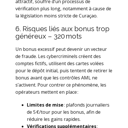
attractif, souffre d’un processus de
vérification plus long, notamment à cause de
la législation moins stricte de Curaçao.
6. Risques liés aux bonus trop
généreux – 320 mots
Un bonus excessif peut devenir un vecteur
de fraude. Les cybercriminels créent des
comptes fictifs, utilisent des cartes volées
pour le dépôt initial, puis tentent de retirer le
bonus avant que les contrôles AML ne
s’activent. Pour contrer ce phénomène, les
opérateurs mettent en place :
Limites de mise
: plafonds journaliers
de 5 €/tour pour les bonus, afin de
réduire les gains rapides.
Vérifications supplémentaires
: