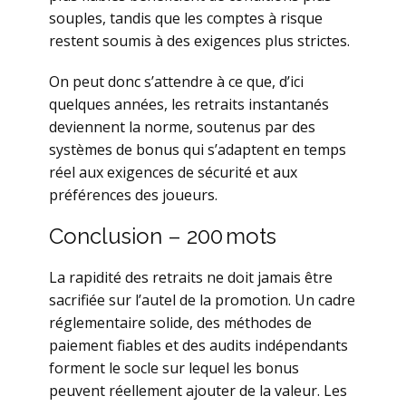
souples, tandis que les comptes à risque
restent soumis à des exigences plus strictes.
On peut donc s’attendre à ce que, d’ici
quelques années, les retraits instantanés
deviennent la norme, soutenus par des
systèmes de bonus qui s’adaptent en temps
réel aux exigences de sécurité et aux
préférences des joueurs.
Conclusion – 200 mots
La rapidité des retraits ne doit jamais être
sacrifiée sur l’autel de la promotion. Un cadre
réglementaire solide, des méthodes de
paiement fiables et des audits indépendants
forment le socle sur lequel les bonus
peuvent réellement ajouter de la valeur. Les