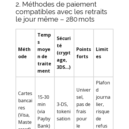
2. Méthodes de paiement
compatibles avec les retraits
le jour même – 280 mots
Temp
Sécuri
s
té
Méth
moye
Points
Limit
(crypt
ode
n de
forts
es
age,
traite
3DS…)
ment
Plafon
Univer
d
Cartes
15‑30
sel,
journa
bancai
min
3‑DS,
pas de
lier,
res
(via
tokeni
frais
risque
(Visa,
Payby
sation
pour
de
Maste
Bank)
le
refus