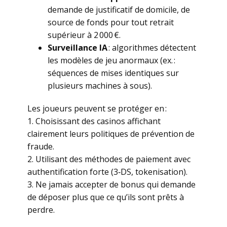
demande de justificatif de domicile, de
source de fonds pour tout retrait
supérieur à 2 000 €.
Surveillance IA
: algorithmes détectent
les modèles de jeu anormaux (ex. :
séquences de mises identiques sur
plusieurs machines à sous).
Les joueurs peuvent se protéger en :
1. Choisissant des casinos affichant
clairement leurs politiques de prévention de
fraude.
2. Utilisant des méthodes de paiement avec
authentification forte (3‑DS, tokenisation).
3. Ne jamais accepter de bonus qui demande
de déposer plus que ce qu’ils sont prêts à
perdre.