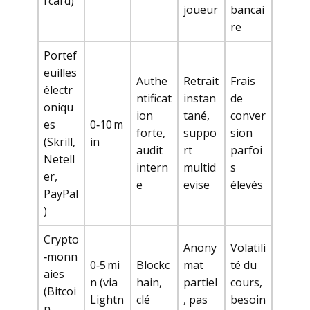
rcard)
joueur
bancai
re
Portef
euilles
Authe
Retrait
Frais
électr
ntificat
instan
de
oniqu
ion
tané,
conver
es
0‑10 m
forte,
suppo
sion
(Skrill,
in
audit
rt
parfoi
Netell
intern
multid
s
er,
e
evise
élevés
PayPal
)
Crypto
Anony
Volatili
‑monn
0‑5 mi
Blockc
mat
té du
aies
n (via
hain,
partiel
cours,
(Bitcoi
Lightn
clé
, pas
besoin
n,