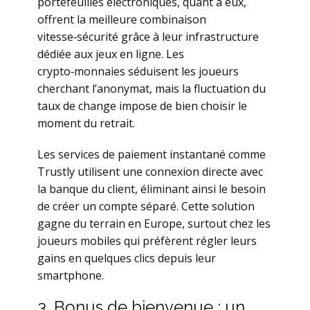
portefeuilles électroniques, quant à eux,
offrent la meilleure combinaison
vitesse‑sécurité grâce à leur infrastructure
dédiée aux jeux en ligne. Les
crypto‑monnaies séduisent les joueurs
cherchant l’anonymat, mais la fluctuation du
taux de change impose de bien choisir le
moment du retrait.
Les services de paiement instantané comme
Trustly utilisent une connexion directe avec
la banque du client, éliminant ainsi le besoin
de créer un compte séparé. Cette solution
gagne du terrain en Europe, surtout chez les
joueurs mobiles qui préfèrent régler leurs
gains en quelques clics depuis leur
smartphone.
3. Bonus de bienvenue : un