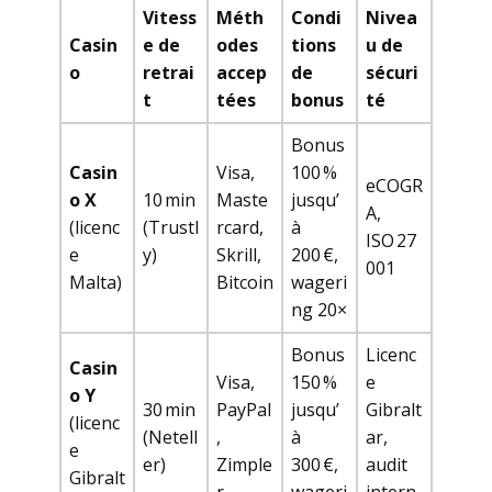
Vitess
Méth
Condi
Nivea
Casin
e de
odes
tions
u de
o
retrai
accep
de
sécuri
t
tées
bonus
té
Bonus
Casin
Visa,
100 %
eCOGR
o X
10 min
Maste
jusqu’
A,
(licenc
(Trustl
rcard,
à
ISO 27
e
y)
Skrill,
200 €,
001
Malta)
Bitcoin
wageri
ng 20×
Bonus
Licenc
Casin
Visa,
150 %
e
o Y
30 min
PayPal
jusqu’
Gibralt
(licenc
(Netell
,
à
ar,
e
er)
Zimple
300 €,
audit
Gibralt