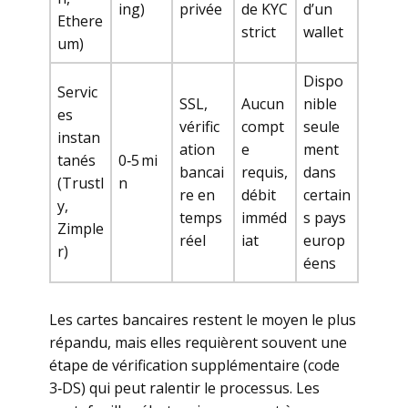
ing)
privée
de KYC
d’un
Ethere
strict
wallet
um)
Dispo
Servic
SSL,
Aucun
nible
es
vérific
compt
seule
instan
ation
e
ment
tanés
0‑5 mi
bancai
requis,
dans
(Trustl
n
re en
débit
certain
y,
temps
imméd
s pays
Zimple
réel
iat
europ
r)
éens
Les cartes bancaires restent le moyen le plus
répandu, mais elles requièrent souvent une
étape de vérification supplémentaire (code
3‑DS) qui peut ralentir le processus. Les