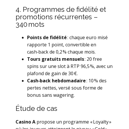
4. Programmes de fidélité et
promotions récurrentes –
340 mots
Points de fidélité
: chaque euro misé
rapporte 1 point, convertible en
cash‑back de 0,2 % chaque mois.
Tours gratuits mensuels
: 20 free
spins sur une slot à RTP 96,5 %, avec un
plafond de gain de 30 €.
Cash‑back hebdomadaire
: 10 % des
pertes nettes, versé sous forme de
bonus sans wagering.
Étude de cas
Casino A
propose un programme « Loyalty »