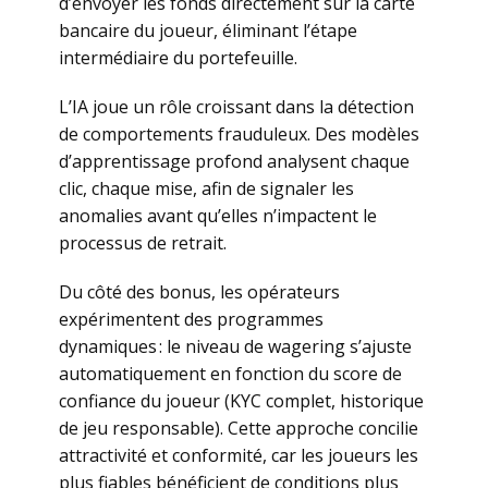
d’envoyer les fonds directement sur la carte
bancaire du joueur, éliminant l’étape
intermédiaire du portefeuille.
L’IA joue un rôle croissant dans la détection
de comportements frauduleux. Des modèles
d’apprentissage profond analysent chaque
clic, chaque mise, afin de signaler les
anomalies avant qu’elles n’impactent le
processus de retrait.
Du côté des bonus, les opérateurs
expérimentent des programmes
dynamiques : le niveau de wagering s’ajuste
automatiquement en fonction du score de
confiance du joueur (KYC complet, historique
de jeu responsable). Cette approche concilie
attractivité et conformité, car les joueurs les
plus fiables bénéficient de conditions plus