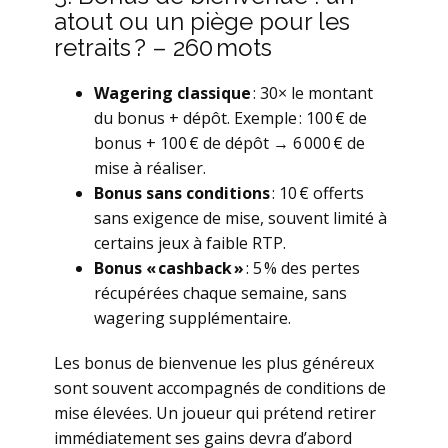
atout ou un piège pour les
retraits ? – 260 mots
Wagering classique
: 30× le montant
du bonus + dépôt. Exemple : 100 € de
bonus + 100 € de dépôt → 6 000 € de
mise à réaliser.
Bonus sans conditions
: 10 € offerts
sans exigence de mise, souvent limité à
certains jeux à faible RTP.
Bonus « cashback »
: 5 % des pertes
récupérées chaque semaine, sans
wagering supplémentaire.
Les bonus de bienvenue les plus généreux
sont souvent accompagnés de conditions de
mise élevées. Un joueur qui prétend retirer
immédiatement ses gains devra d’abord