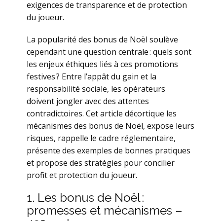
exigences de transparence et de protection
du joueur.
La popularité des bonus de Noël soulève
cependant une question centrale : quels sont
les enjeux éthiques liés à ces promotions
festives ? Entre l’appât du gain et la
responsabilité sociale, les opérateurs
doivent jongler avec des attentes
contradictoires. Cet article décortique les
mécanismes des bonus de Noël, expose leurs
risques, rappelle le cadre réglementaire,
présente des exemples de bonnes pratiques
et propose des stratégies pour concilier
profit et protection du joueur.
1. Les bonus de Noël :
promesses et mécanismes –