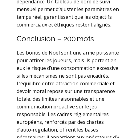
dépendance. Un tableau de bord de suivi
mensuel permet d’ajuster les paramètres en
temps réel, garantissant que les objectifs
commerciaux et éthiques restent alignés.
Conclusion – 200 mots
Les bonus de Noël sont une arme puissante
pour attirer les joueurs, mais ils portent en
eux le risque d’une consommation excessive
si les mécanismes ne sont pas encadrés.
L’équilibre entre attraction commerciale et
devoir moral repose sur une transparence
totale, des limites raisonnables et une
communication proactive sur le jeu
responsable. Les cadres réglementaires
européens, renforcés par des chartes
d’auto‑régulation, offrent les bases
nécessaires ; il appartient aux opérateurs d’y