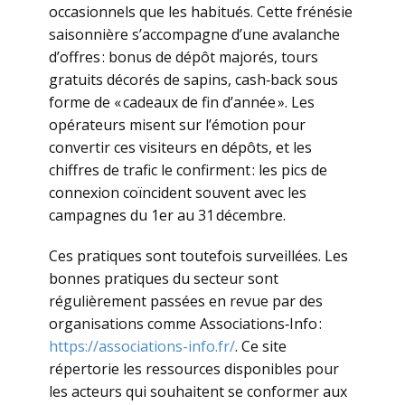
occasionnels que les habitués. Cette frénésie
saisonnière s’accompagne d’une avalanche
d’offres : bonus de dépôt majorés, tours
gratuits décorés de sapins, cash‑back sous
forme de « cadeaux de fin d’année ». Les
opérateurs misent sur l’émotion pour
convertir ces visiteurs en dépôts, et les
chiffres de trafic le confirment : les pics de
connexion coïncident souvent avec les
campagnes du 1er au 31 décembre.
Ces pratiques sont toutefois surveillées. Les
bonnes pratiques du secteur sont
régulièrement passées en revue par des
organisations comme Associations‑Info :
https://associations-info.fr/
. Ce site
répertorie les ressources disponibles pour
les acteurs qui souhaitent se conformer aux