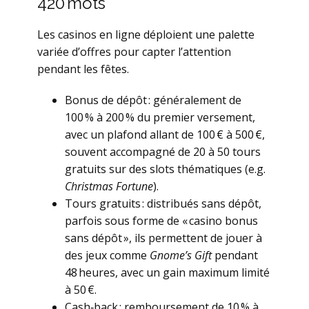
420 mots
Les casinos en ligne déploient une palette
variée d’offres pour capter l’attention
pendant les fêtes.
Bonus de dépôt : généralement de
100 % à 200 % du premier versement,
avec un plafond allant de 100 € à 500 €,
souvent accompagné de 20 à 50 tours
gratuits sur des slots thématiques (e.g.
Christmas Fortune
).
Tours gratuits : distribués sans dépôt,
parfois sous forme de « casino bonus
sans dépôt », ils permettent de jouer à
des jeux comme
Gnome’s Gift
pendant
48 heures, avec un gain maximum limité
à 50 €.
Cash‑back : remboursement de 10 % à