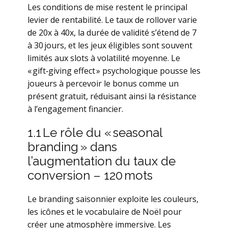
Les conditions de mise restent le principal
levier de rentabilité. Le taux de rollover varie
de 20x à 40x, la durée de validité s’étend de 7
à 30 jours, et les jeux éligibles sont souvent
limités aux slots à volatilité moyenne. Le
« gift‑giving effect » psychologique pousse les
joueurs à percevoir le bonus comme un
présent gratuit, réduisant ainsi la résistance
à l’engagement financier.
1.1 Le rôle du « seasonal
branding » dans
l’augmentation du taux de
conversion – 120 mots
Le branding saisonnier exploite les couleurs,
les icônes et le vocabulaire de Noël pour
créer une atmosphère immersive. Les