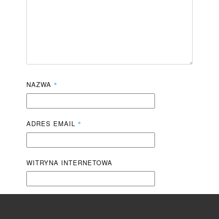
NAZWA
*
ADRES EMAIL
*
WITRYNA INTERNETOWA
ZAPAMIĘTAJ MOJE DANE W TEJ