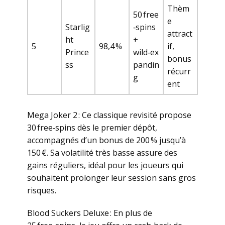
Thèm
50 free
e
Starlig
‑spins
attract
ht
+
5
98,4 %
if,
Prince
wild‑ex
bonus
ss
pandin
récurr
g
ent
Mega Joker 2 : Ce classique revisité propose
30 free‑spins dès le premier dépôt,
accompagnés d’un bonus de 200 % jusqu’à
150 €. Sa volatilité très basse assure des
gains réguliers, idéal pour les joueurs qui
souhaitent prolonger leur session sans gros
risques.
Blood Suckers Deluxe : En plus de