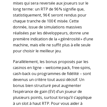
mises qui sera reversée aux joueurs sur le
long terme : un RTP de 96 % signifie que,
statistiquement, 96 € seront rendus pour
chaque tranche de 100 € misée. Cette
donnée, issue de simulations massives
réalisées par les développeurs, donne une
première indication de la « générosité » d’une
machine, mais elle ne suffit plus à elle seule
pour choisir le meilleur jeu.
Parallèlement, les bonus proposés par les
casinos en ligne – welcome pack, free‑spins,
cash‑back ou programmes de fidélité – sont
devenus un critère tout aussi décisif. Un
bonus bien structuré peut augmenter
l’espérance de gain (EV) d’un joueur de
plusieurs points, surtout lorsqu’il s’applique
à un slot à haut RTP. Pour vous aider à