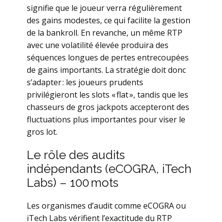
signifie que le joueur verra régulièrement
des gains modestes, ce qui facilite la gestion
de la bankroll. En revanche, un même RTP
avec une volatilité élevée produira des
séquences longues de pertes entrecoupées
de gains importants. La stratégie doit donc
s’adapter : les joueurs prudents
privilégieront les slots « flat », tandis que les
chasseurs de gros jackpots accepteront des
fluctuations plus importantes pour viser le
gros lot.
Le rôle des audits
indépendants (eCOGRA, iTech
Labs) – 100 mots
Les organismes d’audit comme eCOGRA ou
iTech Labs vérifient l’exactitude du RTP