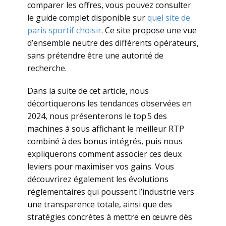
comparer les offres, vous pouvez consulter
le guide complet disponible sur
quel site de
paris sportif choisir
. Ce site propose une vue
d’ensemble neutre des différents opérateurs,
sans prétendre être une autorité de
recherche.
Dans la suite de cet article, nous
décortiquerons les tendances observées en
2024, nous présenterons le top 5 des
machines à sous affichant le meilleur RTP
combiné à des bonus intégrés, puis nous
expliquerons comment associer ces deux
leviers pour maximiser vos gains. Vous
découvrirez également les évolutions
réglementaires qui poussent l’industrie vers
une transparence totale, ainsi que des
stratégies concrètes à mettre en œuvre dès