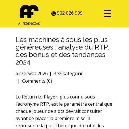
502 026 999
Les machines à sous les plus
généreuses : analyse du RTP,
des bonus et des tendances
2024
6 czerwca 2026
Bez kategorii
Comments (0)
Le Return to Player, plus connu sous
l’acronyme RTP, est le paramètre central que
chaque joueur de slots devrait consulter
avant de placer la première mise. Il
représente la part théorique du total des