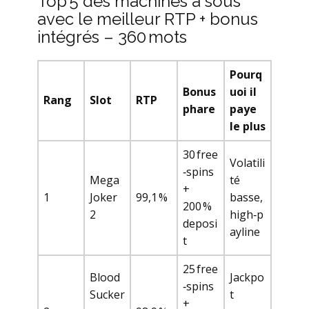
Top 5 des machines à sous
avec le meilleur RTP + bonus
intégrés – 360 mots
Pourq
Bonus
uoi il
Rang
Slot
RTP
phare
paye
le plus
30 free
Volatili
‑spins
Mega
té
+
1
Joker
99,1 %
basse,
200 %
2
high‑p
deposi
ayline
t
25 free
Blood
Jackpo
‑spins
Sucker
t
+